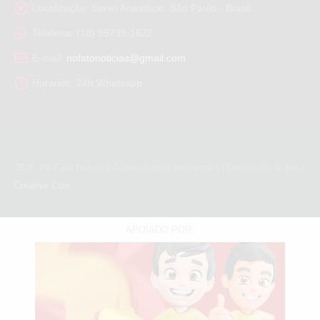
Localização:
Santo Anastácio, São Paulo - Brasil
Telefone:
(18) 99739-1622
E-mail:
nofatonoticias@gmail.com
Horários:
24h Whatsapp
2026
. No Fato Notícias Todos direitos reservados | Desenvolvido por:
Creative Core
APOIADO POR: