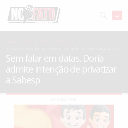
INÍCIO
BLOG
BRASIL
,
POLÍTICA
SEM FALAR EM DATAS, DORIA ADMITE INTENÇÃO DE PRIVATIZAR A SABESP
Sem falar em datas, Doria
admite intenção de privatizar
a Sabesp
APOIADO POR: