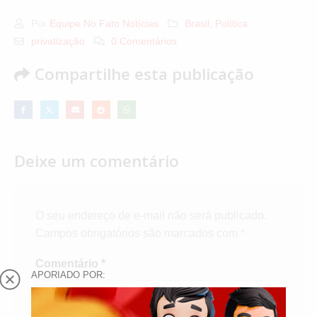
Por
Equipe No Fato Notícias
Brasil
,
Política
privatização
0 Comentários
Compartilhe esta publicação
Deixe um comentário
O seu endereço de e-mail não será publicado.
Campos obrigatórios são marcados com
*
Comentário
*
APORIADO POR: