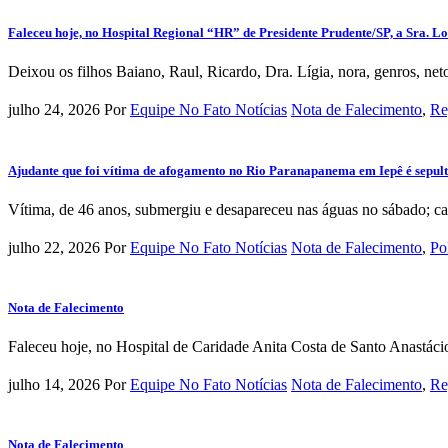
Faleceu hoje, no Hospital Regional “HR” de Presidente Prudente/SP, a Sra. L
Deixou os filhos Baiano, Raul, Ricardo, Dra. Lígia, nora, genros, net
julho 24, 2026
Por
Equipe No Fato Notícias
Nota de Falecimento
,
Re
Ajudante que foi vítima de afogamento no Rio Paranapanema em Iepê é sepul
Vítima, de 46 anos, submergiu e desapareceu nas águas no sábado; caso
julho 22, 2026
Por
Equipe No Fato Notícias
Nota de Falecimento
,
Pol
Nota de Falecimento
Faleceu hoje, no Hospital de Caridade Anita Costa de Santo Anastácio/
julho 14, 2026
Por
Equipe No Fato Notícias
Nota de Falecimento
,
Re
Nota de Falecimento