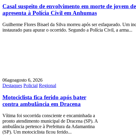
Casal suspeito de envolvimento em morte de jovem de
apresenta à Polícia Civil em Anhumas
Guilherme Flores Bisael da Silva morreu após ser esfaqueado. Um inqu
instaurado para apurar o ocorrido. Segundo a Polícia Civil, a arma...
06
ago
agosto 6, 2026
Destaques
Policial
Regional
Motociclista fica ferido após bater
contra ambulância em Dracena
Vítima foi socorrida consciente e encaminhada a
pronto atendimento municipal de Dracena (SP). A
ambulância pertence à Prefeitura da Adamantina
(SP). Um motociclista ficou ferido...