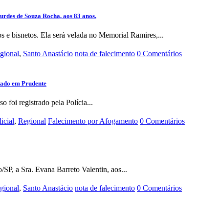
ourdes de Souza Rocha, aos 83 anos.
os e bisnetos. Ela será velada no Memorial Ramires,...
gional
,
Santo Anastácio
nota de falecimento
0 Comentários
tado em Prudente
 foi registrado pela Polícia...
icial
,
Regional
Falecimento por Afogamento
0 Comentários
SP, a Sra. Evana Barreto Valentin, aos...
gional
,
Santo Anastácio
nota de falecimento
0 Comentários