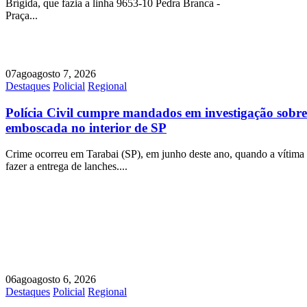
Brígida, que fazia a linha 9653-10 Pedra Branca -
Praça...
07
ago
agosto 7, 2026
Destaques
Policial
Regional
Polícia Civil cumpre mandados em investigação sobr
emboscada no interior de SP
Crime ocorreu em Tarabai (SP), em junho deste ano, quando a vítima 
fazer a entrega de lanches....
06
ago
agosto 6, 2026
Destaques
Policial
Regional