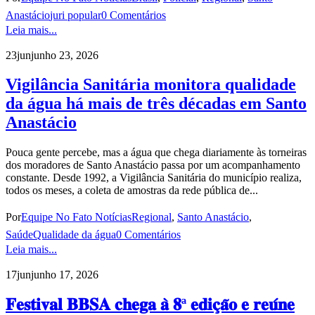
Anastácio
juri popular
0 Comentários
Leia mais...
23
jun
junho 23, 2026
Vigilância Sanitária monitora qualidade
da água há mais de três décadas em Santo
Anastácio
Pouca gente percebe, mas a água que chega diariamente às torneiras
dos moradores de Santo Anastácio passa por um acompanhamento
constante. Desde 1992, a Vigilância Sanitária do município realiza,
todos os meses, a coleta de amostras da rede pública de...
Por
Equipe No Fato Notícias
Regional
,
Santo Anastácio
,
Saúde
Qualidade da água
0 Comentários
Leia mais...
17
jun
junho 17, 2026
𝐅𝐞𝐬𝐭𝐢𝐯𝐚𝐥 𝐁𝐁𝐒𝐀 𝐜𝐡𝐞𝐠𝐚 𝐚̀ 𝟖ª 𝐞𝐝𝐢𝐜̧𝐚̃𝐨 𝐞 𝐫𝐞𝐮́𝐧𝐞