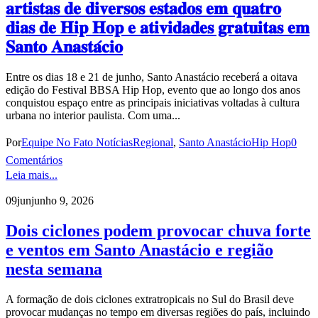
𝐚𝐫𝐭𝐢𝐬𝐭𝐚𝐬 𝐝𝐞 𝐝𝐢𝐯𝐞𝐫𝐬𝐨𝐬 𝐞𝐬𝐭𝐚𝐝𝐨𝐬 𝐞𝐦 𝐪𝐮𝐚𝐭𝐫𝐨
𝐝𝐢𝐚𝐬 𝐝𝐞 𝐇𝐢𝐩 𝐇𝐨𝐩 𝐞 𝐚𝐭𝐢𝐯𝐢𝐝𝐚𝐝𝐞𝐬 𝐠𝐫𝐚𝐭𝐮𝐢𝐭𝐚𝐬 𝐞𝐦
𝐒𝐚𝐧𝐭𝐨 𝐀𝐧𝐚𝐬𝐭𝐚́𝐜𝐢𝐨
Entre os dias 18 e 21 de junho, Santo Anastácio receberá a oitava
edição do Festival BBSA Hip Hop, evento que ao longo dos anos
conquistou espaço entre as principais iniciativas voltadas à cultura
urbana no interior paulista. Com uma...
Por
Equipe No Fato Notícias
Regional
,
Santo Anastácio
Hip Hop
0
Comentários
Leia mais...
09
jun
junho 9, 2026
Dois ciclones podem provocar chuva forte
e ventos em Santo Anastácio e região
nesta semana
A formação de dois ciclones extratropicais no Sul do Brasil deve
provocar mudanças no tempo em diversas regiões do país, incluindo