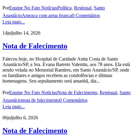
Por
Equipe No Fato Notícias
Política
,
Regional
,
Santo
Anastácio
Ameaça com arma branca
0 Comentários
Leia mais...
14
jul
julho 14, 2026
Nota de Falecimento
Faleceu hoje, no Hospital de Caridade Anita Costa de Santo
Anastácio/SP, a Sra. Evana Barreto Valentin, aos 78 anos. Ela está
sendo velada no Memorial Ramires, em Santo Anastácio/SP, onde
os familiares e amigos recebem as condolências e últimas
homenagens. Seu sepultamento será amanhã, dia...
Por
Equipe No Fato Notícias
Nota de Falecimento
,
Regional
,
Santo
Anastácio
nota de falecimento
0 Comentários
Leia mais...
06
jul
julho 6, 2026
Nota de Falecimento