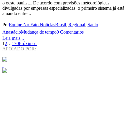
o oeste paulista. De acordo com previsões meteorológicas
divulgadas por empresas especializadas, o primeiro sistema já está
atuando entre...
Por
Equipe No Fato Notícias
Brasil
,
Regional
,
Santo
Anastácio
Mudança de tempo
0 Comentários
Leia mais...
1
2
…
170
Próximo
APOIADO POR: