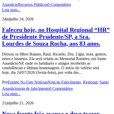
Anastácio
Recursos Públicos
0 Comentários
Leia mais...
24
jul
julho 24, 2026
Faleceu hoje, no Hospital Regional “HR”
de Presidente Prudente/SP, a Sra.
Lourdes de Souza Rocha, aos 83 anos.
Deixou os filhos Baiano, Raul, Ricardo, Dra. Lígia, nora, genros,
netos e bisnetos. Ela será velada no Memorial Ramires, em Santo
Anastácio/SP, onde os familiares e amigos receberão as
condolências e últimas homenagens. O início do velório será
hoje, dia 24/07/2026 (Sexta-feira), por volta das...
Por
Equipe No Fato Notícias
Nota de Falecimento
,
Regional
,
Santo
Anastácio
nota de falecimento
0 Comentários
Leia mais...
21
jul
julho 21, 2026
Nova frente fria avança e deve trazer