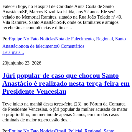
Faleceu hoje, no Hospital de Caridade Anita Costa de Santo
Anastácio/SP, Marcos Kazuhiza Ishida, aos 52 anos. Ele será
velado no Memorial Ramires, situado na Rua João Toledo nº 49,
Vila Ramires, Santo Anastácio/SP, onde os familiares e amigos
receberão as condolências e últimas...
Por
Equipe No Fato Notícias
Nota de Falecimento
,
Regional
,
Santo
Anastácio
nota de falecimento
0 Comentários
Leia mais...
23
jun
junho 23, 2026
Júri popular de caso que chocou Santo
Anastácio é realizado nesta terça-feira em
Presidente Venceslau
Teve início na manhã desta terça-feira (23), no Fórum da Comarca
de Presidente Venceslau, o júri popular da mulher acusada de matar
o próprio filho, um menino de apenas 5 anos, em um dos casos
criminais de maior repercussão dos...
Por
Equipe No Fato Notícias
Brasil
,
Policial
,
Regional
,
Santo