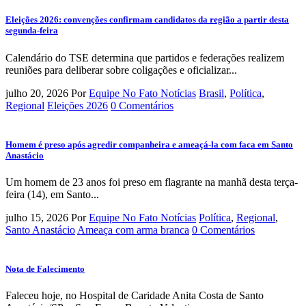
Eleições 2026: convenções confirmam candidatos da região a partir desta
segunda-feira
Calendário do TSE determina que partidos e federações realizem
reuniões para deliberar sobre coligações e oficializar...
julho 20, 2026
Por
Equipe No Fato Notícias
Brasil
,
Política
,
Regional
Eleições 2026
0 Comentários
Homem é preso após agredir companheira e ameaçá-la com faca em Santo
Anastácio
Um homem de 23 anos foi preso em flagrante na manhã desta terça-
feira (14), em Santo...
julho 15, 2026
Por
Equipe No Fato Notícias
Política
,
Regional
,
Santo Anastácio
Ameaça com arma branca
0 Comentários
Nota de Falecimento
Faleceu hoje, no Hospital de Caridade Anita Costa de Santo