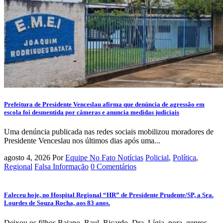
Prefeitura de Presidente Venceslau afirma que denúncia de agressão em
escola foi desmentida por câmeras e anuncia medidas judiciais
Uma denúncia publicada nas redes sociais mobilizou moradores de
Presidente Venceslau nos últimos dias após uma...
agosto 4, 2026
Por
Equipe No Fato Notícias
Policial
,
Política
,
Regional
Falsa Informação
0 Comentários
Faleceu hoje, no Hospital Regional “HR” de Presidente Prudente/SP, a Sra.
Lourdes de Souza Rocha, aos 83 anos.
Deixou os filhos Baiano, Raul, Ricardo, Dra. Lígia, nora, genros,