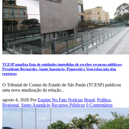
TCESP atualiza lista de entidades impedidas de receber recursos públicos;
Presidente Bernardes, Santo Anastácio, Piquerobi e Venceslau não têm
registros
O Tribunal de Contas do Estado de São Paulo (TCESP) publicou
uma nova atualização da relação...
agosto 4, 2026
Por
Equipe No Fato Notícias
Brasil
,
Política
,
Regional
,
Santo Anastácio
Recursos Públicos
0 Comentários