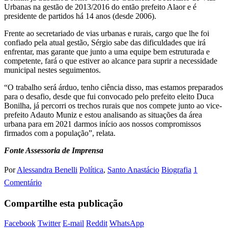
Urbanas na gestão de 2013/2016 do então prefeito Alaor e é
presidente de partidos há 14 anos (desde 2006).
Frente ao secretariado de vias urbanas e rurais, cargo que lhe foi
confiado pela atual gestão, Sérgio sabe das dificuldades que irá
enfrentar, mas garante que junto a uma equipe bem estruturada e
competente, fará o que estiver ao alcance para suprir a necessidade
municipal nestes seguimentos.
“O trabalho será árduo, tenho ciência disso, mas estamos preparados
para o desafio, desde que fui convocado pelo prefeito eleito Duca
Bonilha, já percorri os trechos rurais que nos compete junto ao vice-
prefeito Adauto Muniz e estou analisando as situações da área
urbana para em 2021 darmos início aos nossos compromissos
firmados com a população”, relata.
Fonte Assessoria de Imprensa
Por
Alessandra Benelli
Política
,
Santo Anastácio
Biografia
1
Comentário
Compartilhe esta publicação
Facebook
Twitter
E-mail
Reddit
WhatsApp