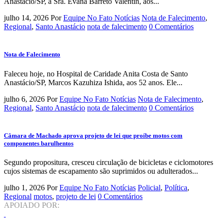
Anastácio/SP, a Sra. Evana Barreto Valentin, aos...
julho 14, 2026
Por
Equipe No Fato Notícias
Nota de Falecimento
,
Regional
,
Santo Anastácio
nota de falecimento
0 Comentários
Nota de Falecimento
Faleceu hoje, no Hospital de Caridade Anita Costa de Santo
Anastácio/SP, Marcos Kazuhiza Ishida, aos 52 anos. Ele...
julho 6, 2026
Por
Equipe No Fato Notícias
Nota de Falecimento
,
Regional
,
Santo Anastácio
nota de falecimento
0 Comentários
Câmara de Machado aprova projeto de lei que proíbe motos com
componentes barulhentos
Segundo propositura, cresceu circulação de bicicletas e ciclomotores
cujos sistemas de escapamento são suprimidos ou adulterados...
julho 1, 2026
Por
Equipe No Fato Notícias
Policial
,
Política
,
Regional
motos
,
projeto de lei
0 Comentários
APOIADO POR: