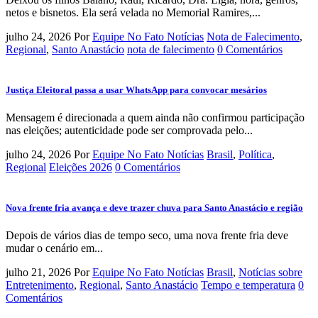
netos e bisnetos. Ela será velada no Memorial Ramires,...
julho 24, 2026
Por
Equipe No Fato Notícias
Nota de Falecimento
,
Regional
,
Santo Anastácio
nota de falecimento
0 Comentários
Justiça Eleitoral passa a usar WhatsApp para convocar mesários
Mensagem é direcionada a quem ainda não confirmou participação
nas eleições; autenticidade pode ser comprovada pelo...
julho 24, 2026
Por
Equipe No Fato Notícias
Brasil
,
Política
,
Regional
Eleições 2026
0 Comentários
Nova frente fria avança e deve trazer chuva para Santo Anastácio e região
Depois de vários dias de tempo seco, uma nova frente fria deve
mudar o cenário em...
julho 21, 2026
Por
Equipe No Fato Notícias
Brasil
,
Notícias sobre
Entretenimento
,
Regional
,
Santo Anastácio
Tempo e temperatura
0
Comentários