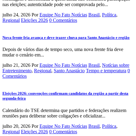
nas eleições; autenticidade pode ser comprovada pelo...
julho 24, 2026
Por
Equipe No Fato Notícias
Brasil
,
Política
,
Regional
Eleições 2026
0 Comentários
Nova frente fria avança e deve trazer chuva para Santo Anastácio e região
Depois de vários dias de tempo seco, uma nova frente fria deve
mudar o cenário em...
julho 21, 2026
Por
Equipe No Fato Notícias
Brasil
,
Notícias sobre
Entretenimento
,
Regional
,
Santo Anastácio
Tempo e temperatura
0
Comentários
Eleições 2026: convenções confirmam candidatos da região a partir desta
segunda-feira
Calendário do TSE determina que partidos e federações realizem
reuniões para deliberar sobre coligações e oficializar...
julho 20, 2026
Por
Equipe No Fato Notícias
Brasil
,
Política
,
Regional
Eleições 2026
0 Comentários