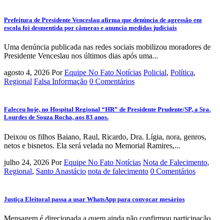
Prefeitura de Presidente Venceslau afirma que denúncia de agressão em
escola foi desmentida por câmeras e anuncia medidas judiciais
Uma denúncia publicada nas redes sociais mobilizou moradores de
Presidente Venceslau nos últimos dias após uma...
agosto 4, 2026
Por
Equipe No Fato Notícias
Policial
,
Política
,
Regional
Falsa Informação
0 Comentários
Faleceu hoje, no Hospital Regional “HR” de Presidente Prudente/SP, a Sra.
Lourdes de Souza Rocha, aos 83 anos.
Deixou os filhos Baiano, Raul, Ricardo, Dra. Lígia, nora, genros,
netos e bisnetos. Ela será velada no Memorial Ramires,...
julho 24, 2026
Por
Equipe No Fato Notícias
Nota de Falecimento
,
Regional
,
Santo Anastácio
nota de falecimento
0 Comentários
Justiça Eleitoral passa a usar WhatsApp para convocar mesários
Mensagem é direcionada a quem ainda não confirmou participação