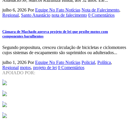
Anastácio/SP, Marcos Kazuhiza Ishida, aos 52 anos. Ele...
julho 6, 2026
Por
Equipe No Fato Notícias
Nota de Falecimento
,
Regional
,
Santo Anastácio
nota de falecimento
0 Comentários
Câmara de Machado aprova projeto de lei que proíbe motos com
componentes barulhentos
Segundo propositura, cresceu circulação de bicicletas e ciclomotores
cujos sistemas de escapamento são suprimidos ou adulterados...
julho 1, 2026
Por
Equipe No Fato Notícias
Policial
,
Política
,
Regional
motos
,
projeto de lei
0 Comentários
APOIADO POR: