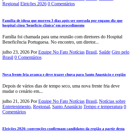
Regional
Eleições 2026
0 Comentários
Família de idosa que morreu 3 dias após ser operada por engano diz que
hospital citou ‘benefício clínico’ em procedimento
Família foi chamada para uma reunião com diretores do Hospital
Beneficência Portuguesa. No encontro, um diretor...
julho 23, 2026
Por
Equipe No Fato Notícias
Brasil
,
Saúde
Giro pelo
Brasil
0 Comentários
Nova frente fria avança e deve trazer chuva para Santo Anastácio e região
Depois de vários dias de tempo seco, uma nova frente fria deve
mudar o cenário em...
julho 21, 2026
Por
Equipe No Fato Notícias
Brasil
,
Notícias sobre
Entretenimento
,
Regional
,
Santo Anastácio
Tempo e temperatura
0
Comentários
Eleições 2026: convenções confirmam candidatos da região a partir desta