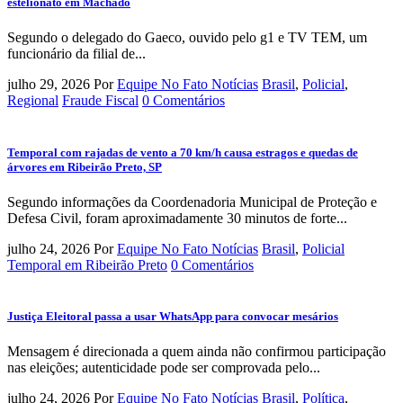
estelionato em Machado
Segundo o delegado do Gaeco, ouvido pelo g1 e TV TEM, um
funcionário da filial de...
julho 29, 2026
Por
Equipe No Fato Notícias
Brasil
,
Policial
,
Regional
Fraude Fiscal
0 Comentários
Temporal com rajadas de vento a 70 km/h causa estragos e quedas de
árvores em Ribeirão Preto, SP
Segundo informações da Coordenadoria Municipal de Proteção e
Defesa Civil, foram aproximadamente 30 minutos de forte...
julho 24, 2026
Por
Equipe No Fato Notícias
Brasil
,
Policial
Temporal em Ribeirão Preto
0 Comentários
Justiça Eleitoral passa a usar WhatsApp para convocar mesários
Mensagem é direcionada a quem ainda não confirmou participação
nas eleições; autenticidade pode ser comprovada pelo...
julho 24, 2026
Por
Equipe No Fato Notícias
Brasil
,
Política
,