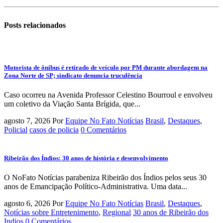
Posts
relacionados
Motorista de ônibus é retirado de veículo por PM durante abordagem na
Zona Norte de SP; sindicato denuncia truculência
Caso ocorreu na Avenida Professor Celestino Bourroul e envolveu
um coletivo da Viação Santa Brígida, que...
agosto 7, 2026
Por
Equipe No Fato Notícias
Brasil
,
Destaques
,
Policial
casos de policia
0 Comentários
Ribeirão dos Índios: 30 anos de história e desenvolvimento
O NoFato Notícias parabeniza Ribeirão dos Índios pelos seus 30
anos de Emancipação Político-Administrativa. Uma data...
agosto 6, 2026
Por
Equipe No Fato Notícias
Brasil
,
Destaques
,
Notícias sobre Entretenimento
,
Regional
30 anos de Ribeirão dos
Indios
0 Comentários