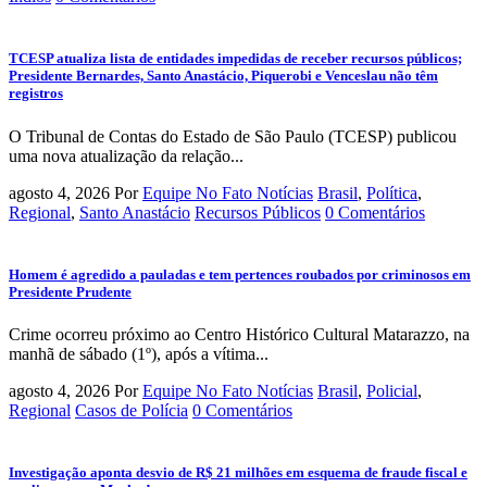
TCESP atualiza lista de entidades impedidas de receber recursos públicos;
Presidente Bernardes, Santo Anastácio, Piquerobi e Venceslau não têm
registros
O Tribunal de Contas do Estado de São Paulo (TCESP) publicou
uma nova atualização da relação...
agosto 4, 2026
Por
Equipe No Fato Notícias
Brasil
,
Política
,
Regional
,
Santo Anastácio
Recursos Públicos
0 Comentários
Homem é agredido a pauladas e tem pertences roubados por criminosos em
Presidente Prudente
Crime ocorreu próximo ao Centro Histórico Cultural Matarazzo, na
manhã de sábado (1º), após a vítima...
agosto 4, 2026
Por
Equipe No Fato Notícias
Brasil
,
Policial
,
Regional
Casos de Polícia
0 Comentários
Investigação aponta desvio de R$ 21 milhões em esquema de fraude fiscal e