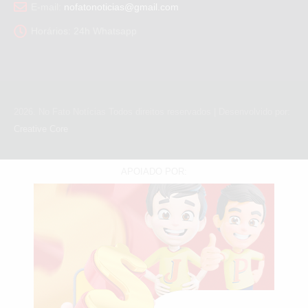
E-mail:
nofatonoticias@gmail.com
Horários:
24h Whatsapp
2026
. No Fato Notícias Todos direitos reservados | Desenvolvido por:
Creative Core
APOIADO POR: