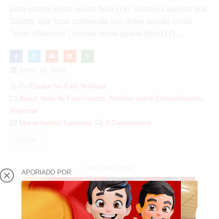
para ocorrer nesta quinta-feira (18). Valdeci Laurinda dos
Santos, que ficou conhecida nas redes sociais como
"vovó influencer", morreu nesta quarta-feira (17),...
junho 18, 2026
Por
Equipe No Fato Notícias
Brasil
,
Nota de Falecimento
,
Notícias sobre Entretenimento
,
Regional
Morre Valdeci Laurinda
0 Comentários
LEIA MAIS...
APOIADO POR:
APORIADO POR: