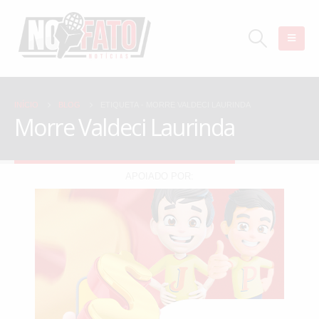
INÍCIO
BLOG
ETIQUETA -
MORRE VALDECI LAURINDA
Morre Valdeci Laurinda
APOIADO POR: