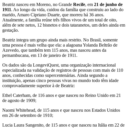
Beatriz nasceu em Moreno, no Grande
Recife
, em
21 de junho de
1911
. Ao longo da vida, cuidou da família que construiu ao lado do
marido, Amaro Cipriano Duarte, que morreu há 36 anos.
Atualmente, a família reúne três filhos vivos de um total de oito,
além de sete netos, 12 bisnetos e dois tataranetos, um deles ainda em
gestação.
Beatriz integra um grupo ainda mais restrito. No Brasil, somente
uma pessoa é mais velha que ela: a alagoana Yolanda Beltrão de
Azevedo, que também tem 115 anos, mas nasceu antes da
pernambucana, em 13 de janeiro de 1911.
Os dados são da LongeviQuest, uma organização internacional
especializada na validação de registros de pessoas com mais de 110
anos, conhecidas como supercentenárias. Ainda segundo a
instituição, apenas cinco pessoas vivas no mundo todo têm idade
comprovadamente superior à de Beatriz:
Ethel Caterham, de 116 anos e que nasceu no Reino Unido em 21
de agosto de 1909;
Naomi Whitehead, de 115 anos e que nasceu nos Estados Unidos
em 26 de setembro de 1910;
Lucia Laura Sangenito, de 115 anos e que nasceu na Itália em 22 de