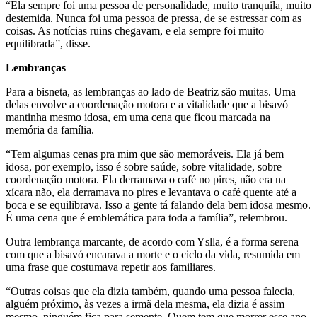
“Ela sempre foi uma pessoa de personalidade, muito tranquila, muito
destemida. Nunca foi uma pessoa de pressa, de se estressar com as
coisas. As notícias ruins chegavam, e ela sempre foi muito
equilibrada”, disse.
Lembranças
Para a bisneta, as lembranças ao lado de Beatriz são muitas. Uma
delas envolve a coordenação motora e a vitalidade que a bisavó
mantinha mesmo idosa, em uma cena que ficou marcada na
memória da família.
“Tem algumas cenas pra mim que são memoráveis. Ela já bem
idosa, por exemplo, isso é sobre saúde, sobre vitalidade, sobre
coordenação motora. Ela derramava o café no pires, não era na
xícara não, ela derramava no pires e levantava o café quente até a
boca e se equilibrava. Isso a gente tá falando dela bem idosa mesmo.
É uma cena que é emblemática para toda a família”, relembrou.
Outra lembrança marcante, de acordo com Yslla, é a forma serena
com que a bisavó encarava a morte e o ciclo da vida, resumida em
uma frase que costumava repetir aos familiares.
“Outras coisas que ela dizia também, quando uma pessoa falecia,
alguém próximo, às vezes a irmã dela mesma, ela dizia é assim
mesmo, ninguém fica para semente. Quem tem que morrer esse ano