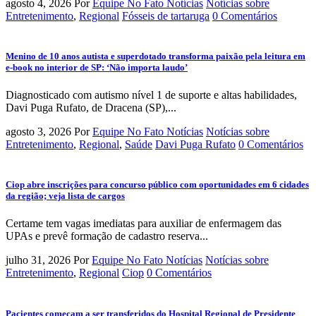
agosto 4, 2026
Por
Equipe No Fato Notícias
Notícias sobre
Entretenimento
,
Regional
Fósseis de tartaruga
0 Comentários
Menino de 10 anos autista e superdotado transforma paixão pela leitura em
e-book no interior de SP: ‘Não importa laudo’
Diagnosticado com autismo nível 1 de suporte e altas habilidades,
Davi Puga Rufato, de Dracena (SP),...
agosto 3, 2026
Por
Equipe No Fato Notícias
Notícias sobre
Entretenimento
,
Regional
,
Saúde
Davi Puga Rufato
0 Comentários
Ciop abre inscrições para concurso público com oportunidades em 6 cidades
da região; veja lista de cargos
Certame tem vagas imediatas para auxiliar de enfermagem das
UPAs e prevê formação de cadastro reserva...
julho 31, 2026
Por
Equipe No Fato Notícias
Notícias sobre
Entretenimento
,
Regional
Ciop
0 Comentários
Pacientes começam a ser transferidos do Hospital Regional de Presidente