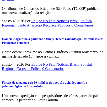
O Tribunal de Contas do Estado de São Paulo (TCESP) publicou
uma nova atualização da relação...
agosto 4, 2026
Por
Equipe No Fato Notícias
Brasil
,
Política
,
Regional
,
Santo Anastácio
Recursos Públicos
0 Comentários
Homem é agredido a pauladas e tem pertences roubados por criminosos em
Presidente Prudente
Crime ocorreu próximo ao Centro Histórico Cultural Matarazzo, na
manhã de sábado (1º), após a vítima...
agosto 4, 2026
Por
Equipe No Fato Notícias
Brasil
,
Policial
,
Regional
Casos de Polícia
0 Comentários
Fósseis de tartaruga de 80 milhões de anos são achados em sítio
paleontológico de Pirapozinho
Uma nova expedição com pesquisadores de várias partes do país
começou a percorrer o Oeste Paulista...