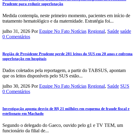
Prudente para reduzir superlotação
Medida contempla, neste primeiro momento, pacientes em início de
tratamento hematológico e da maternidade. Estratégia foi...
julho 31, 2026
Por
Equipe No Fato Notícias
Regional
,
Saúde
saúde
0 Comentários
Região de Presidente Prudente perde 281 leitos do SUS em 20 anos e enfrenta
superlotação em hospitais
Dados coletados pela reportagem, a partir do TABSUS, apontam
que os leitos disponíveis pelo SUS estão...
julho 30, 2026
Por
Equipe No Fato Notícias
Regional
,
Saúde
SUS
0 Comentários
Investigação aponta desvio de R$ 21 milhões em esquema de fraude fiscal e
estelionato em Machado
Segundo o delegado do Gaeco, ouvido pelo g1 e TV TEM, um
funcionário da filial de...