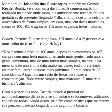
Moradora de
Jaboatão dos Guararapes
, também no Grande
Recife
, Beatriz vive com uma das filhas. A comemoração foi
realizada na cidade onde mora, e a aniversariante recebeu fraldas
geriátricas de presente. Segundo Yslla, a família costuma celebrar os
aniversários de forma simples, em casa, mas, em datas marcantes,
como os 100, 105 e agora os 115 anos, organiza festas maiores.
Beatriz Ferreira Duarte completou 115 anos e é a 2ª pessoa viva
mais velha do Brasil — Foto: Arte/g1
“Nós fizemos a festa de 100 anos, depois comemoramos os 105,
sempre com uma festa maior, chamando mais gente. Todo ano, a
gente comemora, mas de uma forma mais simples, na casa dela
mesmo. Este ano é uma data muito marcante, então preferimos
chamar familiares e pessoas mais próximas. Foram cerca de 80
convidados. Alugamos um salão de festas para fazer a
comemoração. Tudo muito simples, mas marcante. É uma data
histórica”, afirmou.
Com o passar dos anos, Beatriz passou a precisar de
acompanhamento diário para se alimentar e se locomover, utilizando
cadeira de rodas. Ainda assim, mantém características que marcaram
sua personalidade ao longo da vida, segundo a bisneta.