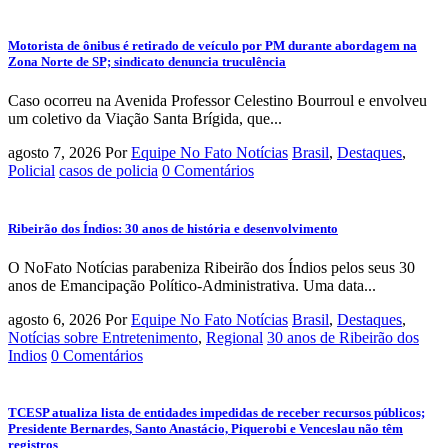
Motorista de ônibus é retirado de veículo por PM durante abordagem na
Zona Norte de SP; sindicato denuncia truculência
Caso ocorreu na Avenida Professor Celestino Bourroul e envolveu
um coletivo da Viação Santa Brígida, que...
agosto 7, 2026
Por
Equipe No Fato Notícias
Brasil
,
Destaques
,
Policial
casos de policia
0 Comentários
Ribeirão dos Índios: 30 anos de história e desenvolvimento
O NoFato Notícias parabeniza Ribeirão dos Índios pelos seus 30
anos de Emancipação Político-Administrativa. Uma data...
agosto 6, 2026
Por
Equipe No Fato Notícias
Brasil
,
Destaques
,
Notícias sobre Entretenimento
,
Regional
30 anos de Ribeirão dos
Indios
0 Comentários
TCESP atualiza lista de entidades impedidas de receber recursos públicos;
Presidente Bernardes, Santo Anastácio, Piquerobi e Venceslau não têm
registros