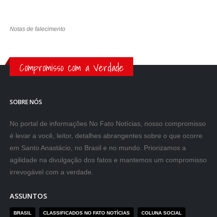
Notas de falecimento
Compromisso com a Verdade
SOBRE NÓS
No portal de informações No Fato Notícias, nosso compromisso
é levar a você, leitor, detalhes abrangentes sobre o que ocorre
em Santo Anastácio, no Brasil e no mundo. Priorizamos a
agilidade na divulgação dos fatos e mantemos um compromisso
irrevogável com a verdade.
ASSUNTOS
BRASIL
CLASSIFICADOS NO FATO NOTÍCIAS
COLUNA SOCIAL