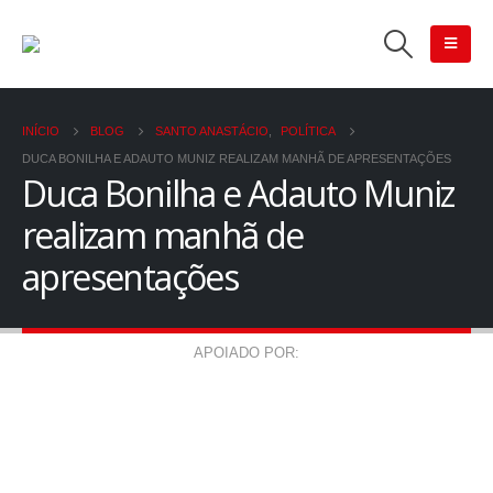
INÍCIO
BLOG
SANTO ANASTÁCIO
,
POLÍTICA
DUCA BONILHA E ADAUTO MUNIZ REALIZAM MANHÃ DE APRESENTAÇÕES
Duca Bonilha e Adauto Muniz
realizam manhã de
apresentações
APOIADO POR: