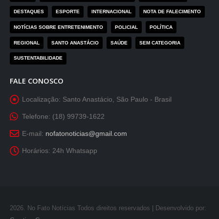
DESTAQUES
ESPORTE
INTERNACIONAL
NOTA DE FALECIMENTO
NOTÍCIAS SOBRE ENTRETENIMENTO
POLICIAL
POLÍTICA
REGIONAL
SANTO ANASTÁCIO
SAÚDE
SEM CATEGORIA
SUSTENTABILIDADE
FALE CONOSCO
Localização:
Santo Anastácio, São Paulo - Brasil
Telefone:
(18) 99739-1622
E-mail:
nofatonoticias@gmail.com
Horários:
24h Whatsapp
2026
. No Fato Notícias Todos direitos reservados | Desenvolvido por: