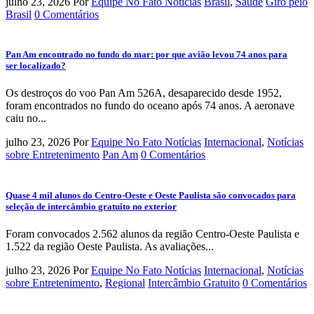
julho 23, 2026
Por
Equipe No Fato Notícias
Brasil
,
Saúde
Giro pelo
Brasil
0 Comentários
Pan Am encontrado no fundo do mar: por que avião levou 74 anos para
ser localizado?
Os destroços do voo Pan Am 526A, desaparecido desde 1952,
foram encontrados no fundo do oceano após 74 anos. A aeronave
caiu no...
julho 23, 2026
Por
Equipe No Fato Notícias
Internacional
,
Notícias
sobre Entretenimento
Pan Am
0 Comentários
Quase 4 mil alunos do Centro-Oeste e Oeste Paulista são convocados para
seleção de intercâmbio gratuito no exterior
Foram convocados 2.562 alunos da região Centro-Oeste Paulista e
1.522 da região Oeste Paulista. As avaliações...
julho 23, 2026
Por
Equipe No Fato Notícias
Internacional
,
Notícias
sobre Entretenimento
,
Regional
Intercâmbio Gratuito
0 Comentários