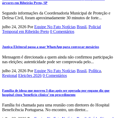
árvores em Ribeirão Preto, SP
Segundo informações da Coordenadoria Municipal de Proteção e
Defesa Civil, foram aproximadamente 30 minutos de forte...
julho 24, 2026
Por
Equipe No Fato Notícias
Brasil
,
Policial
Temporal em Ribeirão Preto
0 Comentários
Justiça Eleitoral passa a usar WhatsApp para convocar mesários
Mensagem é direcionada a quem ainda não confirmou participação
nas eleições; autenticidade pode ser comprovada pelo...
julho 24, 2026
Por
Equipe No Fato Notícias
Brasil
,
Política
,
Regional
Eleições 2026
0 Comentários
Família de idosa que morreu 3 dias após ser operada por engano diz que
hospital citou ‘benefício clínico’ em procedimento
Família foi chamada para uma reunião com diretores do Hospital
Beneficência Portuguesa. No encontro, um diretor...