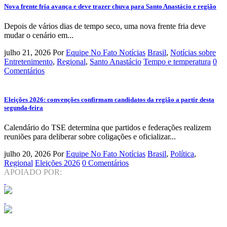
Nova frente fria avança e deve trazer chuva para Santo Anastácio e região
Depois de vários dias de tempo seco, uma nova frente fria deve
mudar o cenário em...
julho 21, 2026
Por
Equipe No Fato Notícias
Brasil
,
Notícias sobre
Entretenimento
,
Regional
,
Santo Anastácio
Tempo e temperatura
0
Comentários
Eleições 2026: convenções confirmam candidatos da região a partir desta
segunda-feira
Calendário do TSE determina que partidos e federações realizem
reuniões para deliberar sobre coligações e oficializar...
julho 20, 2026
Por
Equipe No Fato Notícias
Brasil
,
Política
,
Regional
Eleições 2026
0 Comentários
APOIADO POR: