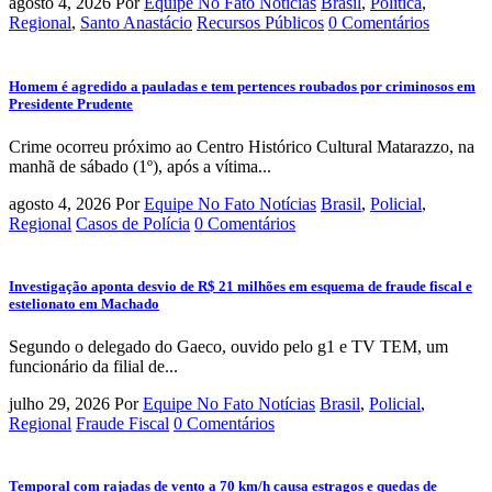
agosto 4, 2026
Por
Equipe No Fato Notícias
Brasil
,
Política
,
Regional
,
Santo Anastácio
Recursos Públicos
0 Comentários
Homem é agredido a pauladas e tem pertences roubados por criminosos em
Presidente Prudente
Crime ocorreu próximo ao Centro Histórico Cultural Matarazzo, na
manhã de sábado (1º), após a vítima...
agosto 4, 2026
Por
Equipe No Fato Notícias
Brasil
,
Policial
,
Regional
Casos de Polícia
0 Comentários
Investigação aponta desvio de R$ 21 milhões em esquema de fraude fiscal e
estelionato em Machado
Segundo o delegado do Gaeco, ouvido pelo g1 e TV TEM, um
funcionário da filial de...
julho 29, 2026
Por
Equipe No Fato Notícias
Brasil
,
Policial
,
Regional
Fraude Fiscal
0 Comentários
Temporal com rajadas de vento a 70 km/h causa estragos e quedas de