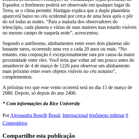
Equador, o fenômeno poderá ser observado em qualquer lugar da
Terra, se o clima permitir. Hartigan explica que a dupla planetária
aparecerá baixo no céu ocidental por cerca de uma hora após o pôr
do sol todas as noites. “Para a maioria dos observadores do
telescópio, cada planeta e várias de suas maiores luas estarão visíveis
no mesmo campo de naquela noite”, acrescentou.
Segundo o astrônomo, alinhamentos entre esses dois planetas são
bastante raros, ocorrendo uma vez a cada 20 anos ou mais. “No
entanto, esta conjunção é excepcionalmente rara por causa da maior
proximidade entre eles. Você teria que voltar até um pouco antes do
amanhecer de 4 de março de 1226 para observar um alinhamento
mais próximo entre esses objetos visíveis no céu noturno”,
complementou.
A próxima vez que esse vento ocorrerá será no dia 15 de março de
2080. Depois, só depois do ano 2400.
* Com informações da Rice University
Por
Alessandra Benelli
Brasil
,
Internacional
fenômeno milenar
0
Comentários
Compartilhe esta publicação