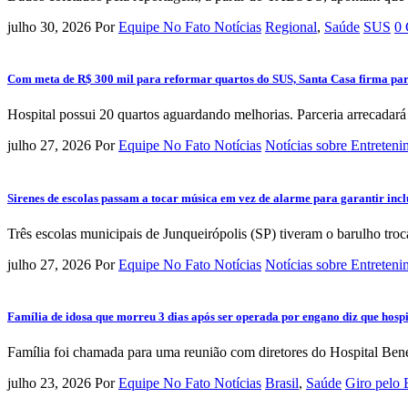
julho 30, 2026
Por
Equipe No Fato Notícias
Regional
,
Saúde
SUS
0 
Com meta de R$ 300 mil para reformar quartos do SUS, Santa Casa firma pa
Hospital possui 20 quartos aguardando melhorias. Parceria arrecadará 
julho 27, 2026
Por
Equipe No Fato Notícias
Notícias sobre Entreten
Sirenes de escolas passam a tocar música em vez de alarme para garantir incl
Três escolas municipais de Junqueirópolis (SP) tiveram o barulho troc
julho 27, 2026
Por
Equipe No Fato Notícias
Notícias sobre Entreten
Família de idosa que morreu 3 dias após ser operada por engano diz que hospit
Família foi chamada para uma reunião com diretores do Hospital Bene
julho 23, 2026
Por
Equipe No Fato Notícias
Brasil
,
Saúde
Giro pelo 