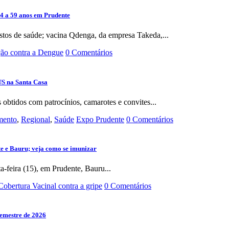
 4 a 59 anos em Prudente
stos de saúde; vacina Qdenga, da empresa Takeda,...
ão contra a Dengue
0 Comentários
US na Santa Casa
s obtidos com patrocínios, camarotes e convites...
imento
,
Regional
,
Saúde
Expo Prudente
0 Comentários
te e Bauru; veja como se imunizar
a-feira (15), em Prudente, Bauru...
Cobertura Vacinal contra a gripe
0 Comentários
semestre de 2026