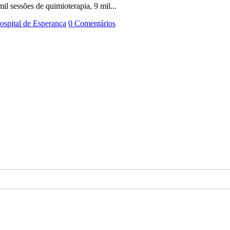
mil sessões de quimioterapia, 9 mil...
ospital de Esperança
0 Comentários