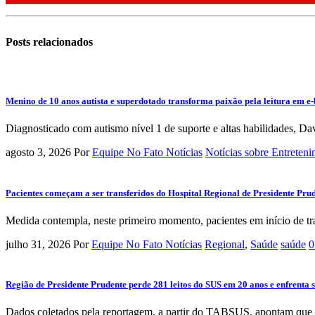
Posts
relacionados
Menino de 10 anos autista e superdotado transforma paixão pela leitura em e-
Diagnosticado com autismo nível 1 de suporte e altas habilidades, Da
agosto 3, 2026
Por
Equipe No Fato Notícias
Notícias sobre Entreten
Pacientes começam a ser transferidos do Hospital Regional de Presidente Pru
Medida contempla, neste primeiro momento, pacientes em início de tra
julho 31, 2026
Por
Equipe No Fato Notícias
Regional
,
Saúde
saúde
0
Região de Presidente Prudente perde 281 leitos do SUS em 20 anos e enfrenta 
Dados coletados pela reportagem, a partir do TABSUS, apontam que os