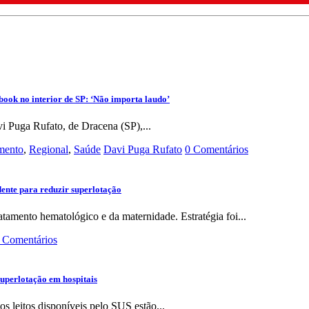
book no interior de SP: ‘Não importa laudo’
vi Puga Rufato, de Dracena (SP),...
imento
,
Regional
,
Saúde
Davi Puga Rufato
0 Comentários
dente para reduzir superlotação
tamento hematológico e da maternidade. Estratégia foi...
 Comentários
superlotação em hospitais
 leitos disponíveis pelo SUS estão...