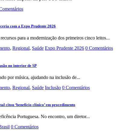
Comentários
rceria com a Expo Prudente 2026
recursos para a modernização dos primeiros cinco leitos...
imento
,
Regional
,
Saúde
Expo Prudente 2026
0 Comentários
usão no interior de SP
ado por música, ajudando na inclusão de...
imento
,
Regional
,
Saúde
Inclusão
0 Comentários
al citou ‘benefício clínico’ em procedimento
ficência Portuguesa. No encontro, um diretor...
Brasil
0 Comentários