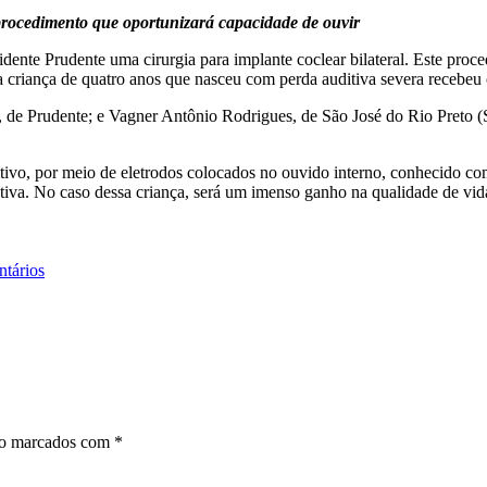
procedimento que oportunizará capacidade de ouvir
sidente Prudente uma cirurgia para implante coclear bilateral. Este pr
 criança de quatro anos que nasceu com perda auditiva severa recebeu 
lho, de Prudente; e Vagner Antônio Rodrigues, de São José do Rio Pret
ditivo, por meio de eletrodos colocados no ouvido interno, conhecido c
ativa. No caso dessa criança, será um imenso ganho na qualidade de vi
tários
ão marcados com
*