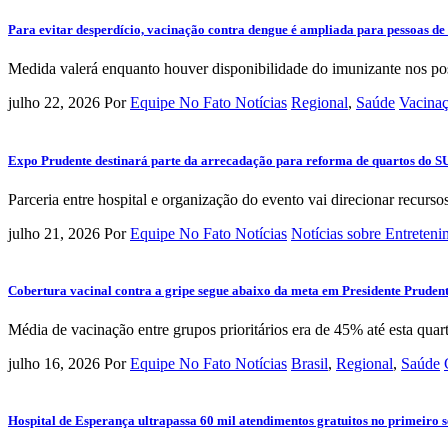
Para evitar desperdício, vacinação contra dengue é ampliada para pessoas de
Medida valerá enquanto houver disponibilidade do imunizante nos po
julho 22, 2026
Por
Equipe No Fato Notícias
Regional
,
Saúde
Vacinaç
Expo Prudente destinará parte da arrecadação para reforma de quartos do S
Parceria entre hospital e organização do evento vai direcionar recurso
julho 21, 2026
Por
Equipe No Fato Notícias
Notícias sobre Entreten
Cobertura vacinal contra a gripe segue abaixo da meta em Presidente Pruden
Média de vacinação entre grupos prioritários era de 45% até esta quart
julho 16, 2026
Por
Equipe No Fato Notícias
Brasil
,
Regional
,
Saúde
Hospital de Esperança ultrapassa 60 mil atendimentos gratuitos no primeiro 