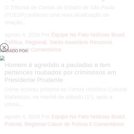
O Tribunal de Contas do Estado de São Paulo
(TCESP) publicou uma nova atualização da
relação...
agosto 4, 2026
Por
Equipe No Fato Notícias
Brasil
,
Política
,
Regional
,
Santo Anastácio
Recursos
Públicos
0 Comentários
APOIADO POR:
Homem é agredido a pauladas e tem
pertences roubados por criminosos em
Presidente Prudente
Crime ocorreu próximo ao Centro Histórico Cultural
Matarazzo, na manhã de sábado (1º), após a
vítima...
agosto 4, 2026
Por
Equipe No Fato Notícias
Brasil
,
Policial
,
Regional
Casos de Polícia
0 Comentários