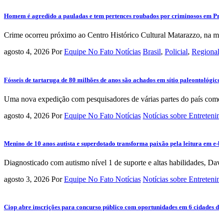
Homem é agredido a pauladas e tem pertences roubados por criminosos em Pr
Crime ocorreu próximo ao Centro Histórico Cultural Matarazzo, na ma
agosto 4, 2026
Por
Equipe No Fato Notícias
Brasil
,
Policial
,
Regiona
Fósseis de tartaruga de 80 milhões de anos são achados em sítio paleontológi
Uma nova expedição com pesquisadores de várias partes do país começ
agosto 4, 2026
Por
Equipe No Fato Notícias
Notícias sobre Entreten
Menino de 10 anos autista e superdotado transforma paixão pela leitura em e-
Diagnosticado com autismo nível 1 de suporte e altas habilidades, Da
agosto 3, 2026
Por
Equipe No Fato Notícias
Notícias sobre Entreten
Ciop abre inscrições para concurso público com oportunidades em 6 cidades da