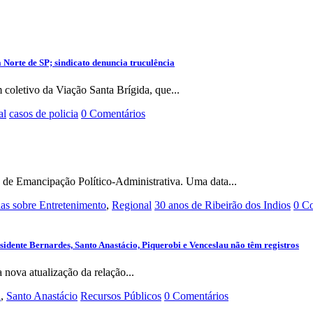
Norte de SP; sindicato denuncia truculência
coletivo da Viação Santa Brígida, que...
al
casos de policia
0 Comentários
 de Emancipação Político-Administrativa. Uma data...
ias sobre Entretenimento
,
Regional
30 anos de Ribeirão dos Indios
0 C
sidente Bernardes, Santo Anastácio, Piquerobi e Venceslau não têm registros
ova atualização da relação...
l
,
Santo Anastácio
Recursos Públicos
0 Comentários