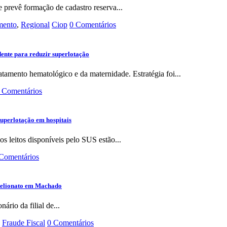
prevê formação de cadastro reserva...
imento
,
Regional
Ciop
0 Comentários
dente para reduzir superlotação
tamento hematológico e da maternidade. Estratégia foi...
 Comentários
superlotação em hospitais
 leitos disponíveis pelo SUS estão...
Comentários
stelionato em Machado
io da filial de...
Fraude Fiscal
0 Comentários