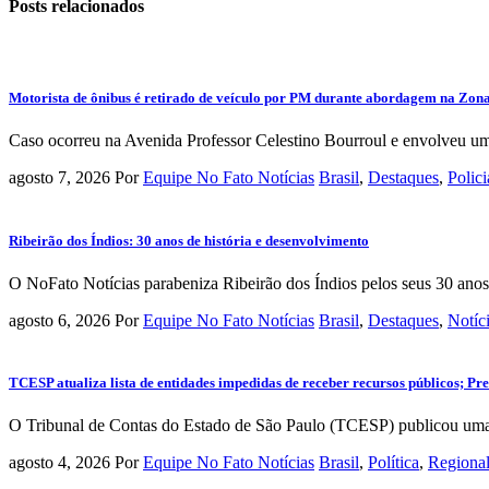
Posts
relacionados
Motorista de ônibus é retirado de veículo por PM durante abordagem na Zona 
Caso ocorreu na Avenida Professor Celestino Bourroul e envolveu um 
agosto 7, 2026
Por
Equipe No Fato Notícias
Brasil
,
Destaques
,
Polici
Ribeirão dos Índios: 30 anos de história e desenvolvimento
O NoFato Notícias parabeniza Ribeirão dos Índios pelos seus 30 anos
agosto 6, 2026
Por
Equipe No Fato Notícias
Brasil
,
Destaques
,
Notíc
TCESP atualiza lista de entidades impedidas de receber recursos públicos; Pre
O Tribunal de Contas do Estado de São Paulo (TCESP) publicou uma n
agosto 4, 2026
Por
Equipe No Fato Notícias
Brasil
,
Política
,
Regiona