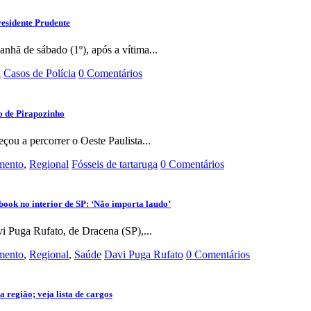
esidente Prudente
nhã de sábado (1º), após a vítima...
l
Casos de Polícia
0 Comentários
co de Pirapozinho
ou a percorrer o Oeste Paulista...
imento
,
Regional
Fósseis de tartaruga
0 Comentários
book no interior de SP: ‘Não importa laudo’
vi Puga Rufato, de Dracena (SP),...
imento
,
Regional
,
Saúde
Davi Puga Rufato
0 Comentários
 região; veja lista de cargos