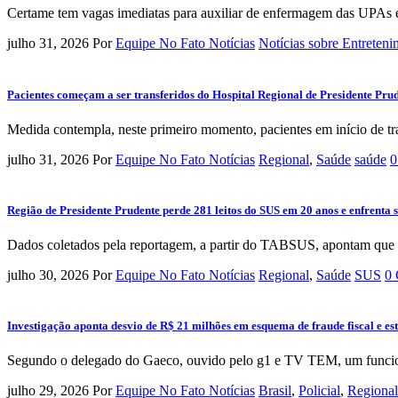
Certame tem vagas imediatas para auxiliar de enfermagem das UPAs e 
julho 31, 2026
Por
Equipe No Fato Notícias
Notícias sobre Entreten
Pacientes começam a ser transferidos do Hospital Regional de Presidente Pru
Medida contempla, neste primeiro momento, pacientes em início de tra
julho 31, 2026
Por
Equipe No Fato Notícias
Regional
,
Saúde
saúde
0
Região de Presidente Prudente perde 281 leitos do SUS em 20 anos e enfrenta 
Dados coletados pela reportagem, a partir do TABSUS, apontam que os
julho 30, 2026
Por
Equipe No Fato Notícias
Regional
,
Saúde
SUS
0 
Investigação aponta desvio de R$ 21 milhões em esquema de fraude fiscal e e
Segundo o delegado do Gaeco, ouvido pelo g1 e TV TEM, um funcionár
julho 29, 2026
Por
Equipe No Fato Notícias
Brasil
,
Policial
,
Regional