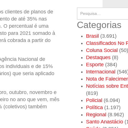
s clientes de planos de
ento de até 35% nas
Categorias
. O percentual é uma
visto para 2021 somado à
Brasil
(3.691)
rá cobrada a partir do
Classificados No F
Coluna Social
(50
Destaques
(8)
Agência Nacional de
Esporte
(384)
s individuais e de 15%
Internacional
(546
ios) que seria aplicado
Nota de Falecime
Notícias sobre En
bro, outubro, novembro e
(819)
neiro no ano que vem, mês
Policial
(6.094)
% (coletivos) também
Política
(1.197)
Regional
(8.962)
Santo Anastácio
(