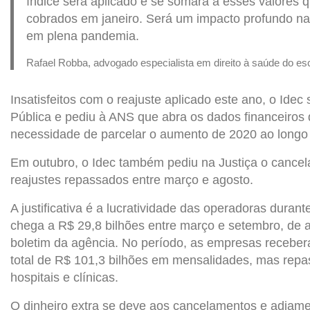
índice será aplicado e se somará a esses valores 
cobrados em janeiro. Será um impacto profundo nas
em plena pandemia.
Rafael Robba, advogado especialista em direito à saúde do escr
Insatisfeitos com o reajuste aplicado este ano, o Idec
Pública e pediu à ANS que abra os dados financeiros 
necessidade de parcelar o aumento de 2020 ao longo
Em outubro, o Idec também pediu na Justiça o cance
reajustes repassados entre março e agosto.
A justificativa é a lucratividade das operadoras durante
chega a R$ 29,8 bilhões entre março e setembro, de 
boletim da agência. No período, as empresas receb
total de R$ 101,3 bilhões em mensalidades, mas repa
hospitais e clínicas.
O dinheiro extra se deve aos cancelamentos e adiam