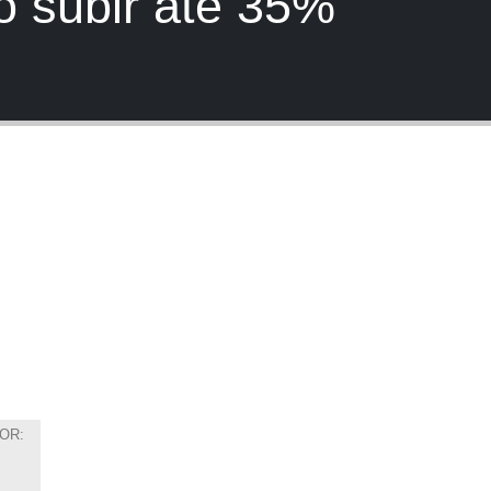
o subir até 35%
OR: