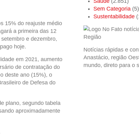
Saúde
(2.851)
Sem Categoria
(5)
Sustentabilidade
(
r os 15% do reajuste médio
gará a primeira das 12
e setembro e dezembro,
pago hoje.
Notícias rápidas e con
Anastácio, região Oest
lidade em 2021, aumento
mundo, direto para o s
rsário de contratação do
io deste ano (15%), o
rasileiro de Defesa do
e plano, segundo tabela
lsando aproximadamente
.