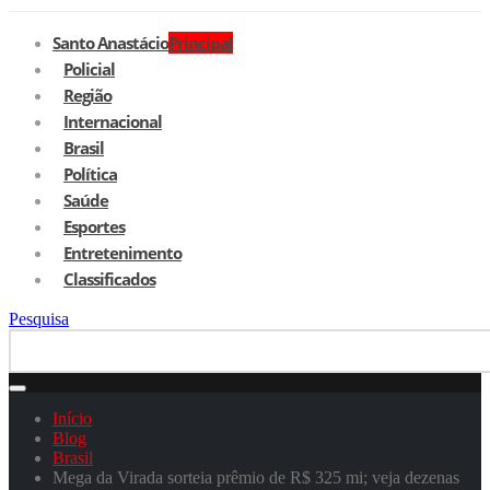
Santo Anastácio
Principal
Policial
Região
Internacional
Brasil
Política
Saúde
Esportes
Entretenimento
Classificados
Pesquisa
Início
Blog
Brasil
Mega da Virada sorteia prêmio de R$ 325 mi; veja dezenas