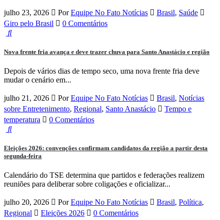
julho 23, 2026
Por
Equipe No Fato Notícias
Brasil
,
Saúde
Giro pelo Brasil
0 Comentários
Nova frente fria avança e deve trazer chuva para Santo Anastácio e região
Depois de vários dias de tempo seco, uma nova frente fria deve
mudar o cenário em...
julho 21, 2026
Por
Equipe No Fato Notícias
Brasil
,
Notícias
sobre Entretenimento
,
Regional
,
Santo Anastácio
Tempo e
temperatura
0 Comentários
Eleições 2026: convenções confirmam candidatos da região a partir desta
segunda-feira
Calendário do TSE determina que partidos e federações realizem
reuniões para deliberar sobre coligações e oficializar...
julho 20, 2026
Por
Equipe No Fato Notícias
Brasil
,
Política
,
Regional
Eleições 2026
0 Comentários