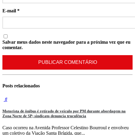
E-mail
*
Salvar meus dados neste navegador para a próxima vez que eu
comentar.
Posts
relacionados
Motorista de ônibus é retirado de veículo por PM durante abordagem na
Zona Norte de SP; sindicato denuncia truculência
Caso ocorreu na Avenida Professor Celestino Bourroul e envolveu
um coletivo da Viação Santa Brígida, que...