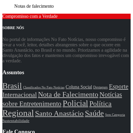
Notas de falecimento
Compromisso com a Verdade
SOBRE NÓS
No portal de informações No Fato Notícias, nosso compromisso é
levar a você, leitor, detalhes abrangentes sobre o que ocorre em
Santo Anastácio, no Brasil e no mundo. Priorizamos a agilidade na
divulgação dos fatos e mantemos um compromisso irrevogável com
a verdade.
Assuntos
Brasil
Esporte
Coluna Social
Classificados No Fato Notícias
Destaques
Nota de Falecimento
Notícias
Internacional
Policial
Política
sobre Entretenimento
Regional
Saúde
Santo Anastácio
Sem Categoria
Sustentabilidade
Fale Conosco