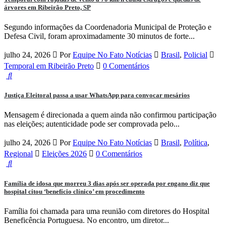
árvores em Ribeirão Preto, SP
Segundo informações da Coordenadoria Municipal de Proteção e
Defesa Civil, foram aproximadamente 30 minutos de forte...
julho 24, 2026
Por
Equipe No Fato Notícias
Brasil
,
Policial
Temporal em Ribeirão Preto
0 Comentários
Justiça Eleitoral passa a usar WhatsApp para convocar mesários
Mensagem é direcionada a quem ainda não confirmou participação
nas eleições; autenticidade pode ser comprovada pelo...
julho 24, 2026
Por
Equipe No Fato Notícias
Brasil
,
Política
,
Regional
Eleições 2026
0 Comentários
Família de idosa que morreu 3 dias após ser operada por engano diz que
hospital citou ‘benefício clínico’ em procedimento
Família foi chamada para uma reunião com diretores do Hospital
Beneficência Portuguesa. No encontro, um diretor...