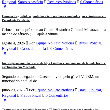
Regional
,
Santo Anastácio
Recursos Públicos
0 Comentários
Homem é agredido a pauladas e tem pertences roubados por criminosos em
Presidente Prudente
Crime ocorreu próximo ao Centro Histórico Cultural Matarazzo, na
manhã de sábado (1º), após a vítima...
agosto 4, 2026
Por
Equipe No Fato Notícias
Brasil
,
Policial
,
Regional
Casos de Polícia
0 Comentários
Investigação aponta desvio de R$ 21 milhões em esquema de fraude fiscal e
estelionato em Machado
Segundo o delegado do Gaeco, ouvido pelo g1 e TV TEM, um
funcionário da filial de...
julho 29, 2026
Por
Equipe No Fato Notícias
Brasil
,
Policial
,
Regional
Fraude Fiscal
0 Comentários
Temporal com rajadas de vento a 70 km/h causa estragos e quedas de