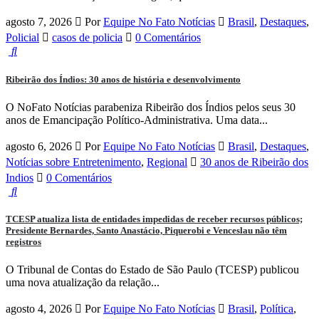
agosto 7, 2026
Por
Equipe No Fato Notícias
Brasil
,
Destaques
,
Policial
casos de policia
0 Comentários
Ribeirão dos Índios: 30 anos de história e desenvolvimento
O NoFato Notícias parabeniza Ribeirão dos Índios pelos seus 30
anos de Emancipação Político-Administrativa. Uma data...
agosto 6, 2026
Por
Equipe No Fato Notícias
Brasil
,
Destaques
,
Notícias sobre Entretenimento
,
Regional
30 anos de Ribeirão dos
Indios
0 Comentários
TCESP atualiza lista de entidades impedidas de receber recursos públicos;
Presidente Bernardes, Santo Anastácio, Piquerobi e Venceslau não têm
registros
O Tribunal de Contas do Estado de São Paulo (TCESP) publicou
uma nova atualização da relação...
agosto 4, 2026
Por
Equipe No Fato Notícias
Brasil
,
Política
,