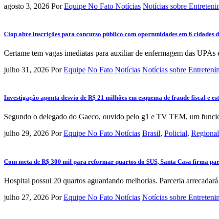
agosto 3, 2026
Por
Equipe No Fato Notícias
Notícias sobre Entreten
Ciop abre inscrições para concurso público com oportunidades em 6 cidades da
Certame tem vagas imediatas para auxiliar de enfermagem das UPAs e 
julho 31, 2026
Por
Equipe No Fato Notícias
Notícias sobre Entreten
Investigação aponta desvio de R$ 21 milhões em esquema de fraude fiscal e e
Segundo o delegado do Gaeco, ouvido pelo g1 e TV TEM, um funcionár
julho 29, 2026
Por
Equipe No Fato Notícias
Brasil
,
Policial
,
Regional
Com meta de R$ 300 mil para reformar quartos do SUS, Santa Casa firma pa
Hospital possui 20 quartos aguardando melhorias. Parceria arrecadará 
julho 27, 2026
Por
Equipe No Fato Notícias
Notícias sobre Entreten