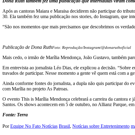
Dona Ruth também fez uma publicação que internautas viram como
Após as cantoras Maiara e Maraisa decidirem não participar do tributo
30. Ela também fez uma publicação nos stories, do Instagram, que int
“São nos momentos que mais precisamos que descobrimos os verdade
Publicação de Dona Ruth
Foto: Reprodução/Instagram/@donaruthoficial
Mais cedo, o irmão de Marília Mendonça, João Gustavo, também parou
Em entrevista ao jornalista Léo Dias, ele explicou a decisão. “Sobre eu
travados de participar. Nesse momento a gente vê quem está com a g
Ainda conforme fontes do jornalista, a dupla não quis participar do 
com Marília no projeto As Patroas.
O evento This is Marília Mendonça celebrará a carreira da cantora e 
Santos. Os shows acontecem em 5 de outubro, no Allianz Parque, em
Fonte: Terra
Por
Equipe No Fato Notícias
Brasil
,
Notícias sobre Entretenimento
ma