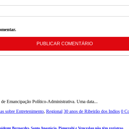
omentar.
 de Emancipação Político-Administrativa. Uma data...
ias sobre Entretenimento
,
Regional
30 anos de Ribeirão dos Indios
0 C
sidente Bernardes, Santo Anastácio, Piquerobi e Venceslau não têm registros