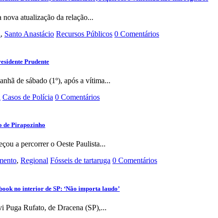
ova atualização da relação...
l
,
Santo Anastácio
Recursos Públicos
0 Comentários
esidente Prudente
nhã de sábado (1º), após a vítima...
l
Casos de Polícia
0 Comentários
co de Pirapozinho
ou a percorrer o Oeste Paulista...
imento
,
Regional
Fósseis de tartaruga
0 Comentários
book no interior de SP: ‘Não importa laudo’
vi Puga Rufato, de Dracena (SP),...