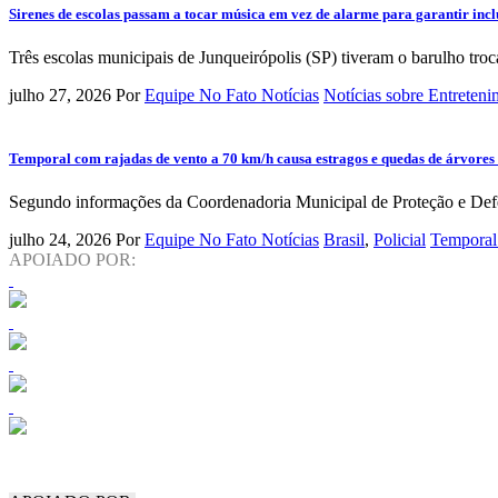
Sirenes de escolas passam a tocar música em vez de alarme para garantir incl
Três escolas municipais de Junqueirópolis (SP) tiveram o barulho troc
julho 27, 2026
Por
Equipe No Fato Notícias
Notícias sobre Entreten
Temporal com rajadas de vento a 70 km/h causa estragos e quedas de árvores
Segundo informações da Coordenadoria Municipal de Proteção e Defes
julho 24, 2026
Por
Equipe No Fato Notícias
Brasil
,
Policial
Temporal
APOIADO POR: