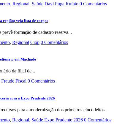
imento
,
Regional
,
Saúde
Davi Puga Rufato
0 Comentários
 região; veja lista de cargos
prevê formação de cadastro reserva...
imento
,
Regional
Ciop
0 Comentários
stelionato em Machado
io da filial de...
Fraude Fiscal
0 Comentários
rceria com a Expo Prudente 2026
recursos para a modernização dos primeiros cinco leitos...
imento
,
Regional
,
Saúde
Expo Prudente 2026
0 Comentários