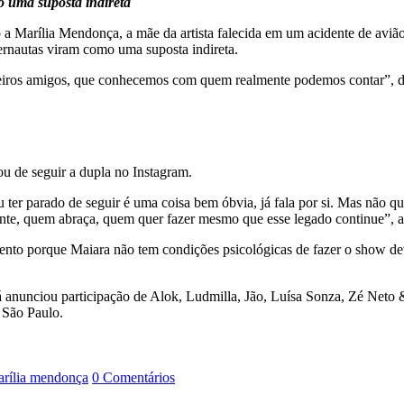
 uma suposta indireta
 a Marília Mendonça, a mãe da artista falecida em um acidente de avião,
ernautas viram como uma suposta indireta.
iros amigos, que conhecemos com quem realmente podemos contar”, di
 de seguir a dupla no Instagram.
 ter parado de seguir é uma coisa bem óbvia, já fala por si. Mas não que
ente, quem abraça, quem quer fazer mesmo que esse legado continue”, a
evento porque Maiara não tem condições psicológicas de fazer o show d
já anunciou participação de Alok, Ludmilla, Jão, Luísa Sonza, Zé Neto
 São Paulo.
rília mendonça
0 Comentários