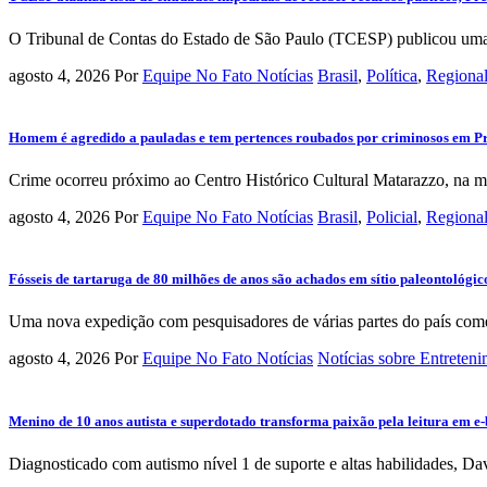
O Tribunal de Contas do Estado de São Paulo (TCESP) publicou uma n
agosto 4, 2026
Por
Equipe No Fato Notícias
Brasil
,
Política
,
Regiona
Homem é agredido a pauladas e tem pertences roubados por criminosos em Pr
Crime ocorreu próximo ao Centro Histórico Cultural Matarazzo, na ma
agosto 4, 2026
Por
Equipe No Fato Notícias
Brasil
,
Policial
,
Regiona
Fósseis de tartaruga de 80 milhões de anos são achados em sítio paleontológi
Uma nova expedição com pesquisadores de várias partes do país começ
agosto 4, 2026
Por
Equipe No Fato Notícias
Notícias sobre Entreten
Menino de 10 anos autista e superdotado transforma paixão pela leitura em e-
Diagnosticado com autismo nível 1 de suporte e altas habilidades, Da