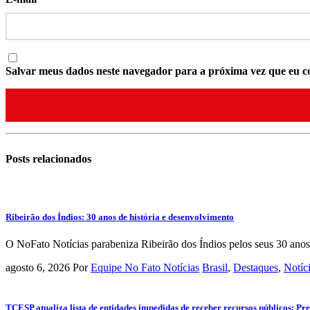
Salvar meus dados neste navegador para a próxima vez que eu c
Posts
relacionados
Ribeirão dos Índios: 30 anos de história e desenvolvimento
O NoFato Notícias parabeniza Ribeirão dos Índios pelos seus 30 anos
agosto 6, 2026
Por
Equipe No Fato Notícias
Brasil
,
Destaques
,
Notíc
TCESP atualiza lista de entidades impedidas de receber recursos públicos; Pre