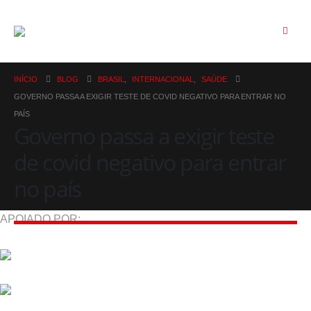
INÍCIO
BLOG
BRASIL
,
INTERNACIONAL
,
SAÚDE
GOVERNO PASSA A EXIGIR TESTE DE COVID NEGATIVO PARA ENTRAR NO
PAÍS
Governo passa a exigir teste
de covid negativo para entrar
no país
APOIADO POR: