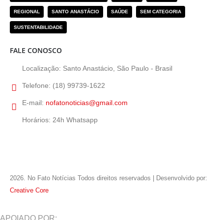
REGIONAL
SANTO ANASTÁCIO
SAÚDE
SEM CATEGORIA
SUSTENTABILIDADE
FALE CONOSCO
Localização:
Santo Anastácio, São Paulo - Brasil
Telefone:
(18) 99739-1622
E-mail:
nofatonoticias@gmail.com
Horários:
24h Whatsapp
2026
. No Fato Notícias Todos direitos reservados | Desenvolvido por:
Creative Core
APOIADO POR: