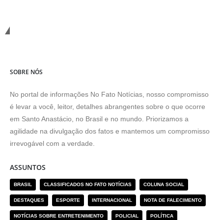
Compromisso com a Verdade
SOBRE NÓS
No portal de informações No Fato Notícias, nosso compromisso
é levar a você, leitor, detalhes abrangentes sobre o que ocorre
em Santo Anastácio, no Brasil e no mundo. Priorizamos a
agilidade na divulgação dos fatos e mantemos um compromisso
irrevogável com a verdade.
ASSUNTOS
BRASIL
CLASSIFICADOS NO FATO NOTÍCIAS
COLUNA SOCIAL
DESTAQUES
ESPORTE
INTERNACIONAL
NOTA DE FALECIMENTO
NOTÍCIAS SOBRE ENTRETENIMENTO
POLICIAL
POLÍTICA