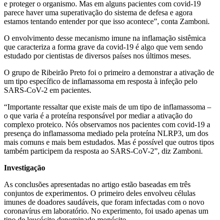
e proteger o organismo. Mas em alguns pacientes com covid-19
parece haver uma superativação do sistema de defesa e agora
estamos tentando entender por que isso acontece”, conta Zamboni.
O envolvimento desse mecanismo imune na inflamação sistêmica
que caracteriza a forma grave da covid-19 é algo que vem sendo
estudado por cientistas de diversos países nos últimos meses.
O grupo de Ribeirão Preto foi o primeiro a demonstrar a ativação de
um tipo específico de inflamassoma em resposta à infeção pelo
SARS-CoV-2 em pacientes.
“Importante ressaltar que existe mais de um tipo de inflamassoma –
o que varia é a proteína responsável por mediar a ativação do
complexo proteico. Nós observamos nos pacientes com covid-19 a
presença do inflamassoma mediado pela proteína NLRP3, um dos
mais comuns e mais bem estudados. Mas é possível que outros tipos
também participem da resposta ao SARS-CoV-2”, diz Zamboni.
Investigação
As conclusões apresentadas no artigo estão baseadas em três
conjuntos de experimentos. O primeiro deles envolveu células
imunes de doadores saudáveis, que foram infectadas com o novo
coronavírus em laboratório. No experimento, foi usado apenas um
tipo de leucócito denominado monócito.