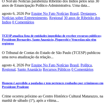
O NoFato Notícias parabeniza Ribeirão dos Índios pelos seus 30
anos de Emancipação Político-Administrativa. Uma data...
agosto 6, 2026
Por
Equipe No Fato Notícias
Brasil
,
Destaques
,
Notícias sobre Entretenimento
,
Regional
30 anos de Ribeirão dos
Indios
0 Comentários
TCESP atualiza lista de entidades impedidas de receber recursos públicos;
Presidente Bernardes, Santo Anastácio, Piquerobi e Venceslau não têm
registros
O Tribunal de Contas do Estado de São Paulo (TCESP) publicou
uma nova atualização da relação...
agosto 4, 2026
Por
Equipe No Fato Notícias
Brasil
,
Política
,
Regional
,
Santo Anastácio
Recursos Públicos
0 Comentários
Homem é agredido a pauladas e tem pertences roubados por criminosos em
Presidente Prudente
Crime ocorreu próximo ao Centro Histórico Cultural Matarazzo, na
manhã de sábado (1º), após a vítima...