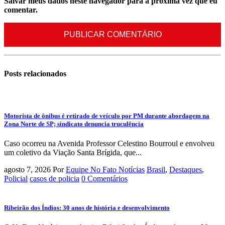
Salvar meus dados neste navegador para a próxima vez que eu
comentar.
Posts
relacionados
Motorista de ônibus é retirado de veículo por PM durante abordagem na
Zona Norte de SP; sindicato denuncia truculência
Caso ocorreu na Avenida Professor Celestino Bourroul e envolveu
um coletivo da Viação Santa Brígida, que...
agosto 7, 2026
Por
Equipe No Fato Notícias
Brasil
,
Destaques
,
Policial
casos de policia
0 Comentários
Ribeirão dos Índios: 30 anos de história e desenvolvimento