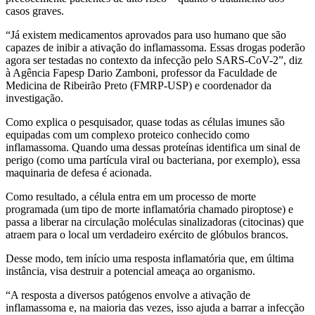
casos graves.
“Já existem medicamentos aprovados para uso humano que são
capazes de inibir a ativação do inflamassoma. Essas drogas poderão
agora ser testadas no contexto da infecção pelo SARS-CoV-2”, diz
à Agência Fapesp Dario Zamboni, professor da Faculdade de
Medicina de Ribeirão Preto (FMRP-USP) e coordenador da
investigação.
Como explica o pesquisador, quase todas as células imunes são
equipadas com um complexo proteico conhecido como
inflamassoma. Quando uma dessas proteínas identifica um sinal de
perigo (como uma partícula viral ou bacteriana, por exemplo), essa
maquinaria de defesa é acionada.
Como resultado, a célula entra em um processo de morte
programada (um tipo de morte inflamatória chamado piroptose) e
passa a liberar na circulação moléculas sinalizadoras (citocinas) que
atraem para o local um verdadeiro exército de glóbulos brancos.
Desse modo, tem início uma resposta inflamatória que, em última
instância, visa destruir a potencial ameaça ao organismo.
“A resposta a diversos patógenos envolve a ativação de
inflamassoma e, na maioria das vezes, isso ajuda a barrar a infecção