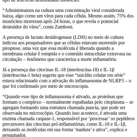
“Administramos na cultura uma concentração viral considerada
baixa, algo como um vírus para cada célula. Mesmo assim, 75% dos
monócitos morreram após 24 horas, o que revela o potencial
destruidor do vírus”, conta Zamboni.
A presença de lactato desidrogenase (LDH) no meio de cultura
indicou aos pesquisadores que as células estavam morrendo por
piroptose, uma vez que essa molécula é liberada quando a
membrana celular é rompida e o conteúdo intracelular extravasa na
circulação – fenômeno que caracteriza a morte inflamatória.
Já a presença das citocinas IL-18 (interleucina-18) e IL-1β
(interleucina-1 beta) sugeriu que esse “suicídio celular em série”
estava relacionado com a ativação do inflamassoma de NLRP3 – o
que foi confirmado por meio de microscopia.
“Quando esse tipo de inflamassoma é ativado, as proteínas que
formam o complexo – normalmente espalhadas pelo citoplasma – se
agregam formando uma estrutura chamada puncta, que pode ser
observada no microscópio. Quando isso acontece, é ativada uma
enzima chamada caspase-1, responsável por ‘processar’ os peptídeos
precursores das citocinas pró-inflamatórias, como IL-18 e IL-1β,
deixando as moléculas em sua forma ‘madura’ e ativa”, explica o
pesquisador.