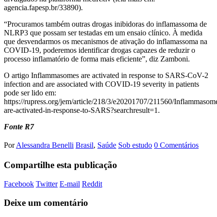
agencia.fapesp.br/33890).
“Procuramos também outras drogas inibidoras do inflamassoma de
NLRP3 que possam ser testadas em um ensaio clínico. À medida
que desvendarmos os mecanismos de ativação do inflamassoma na
COVID-19, poderemos identificar drogas capazes de reduzir o
processo inflamatório de forma mais eficiente”, diz Zamboni.
O artigo Inflammasomes are activated in response to SARS-CoV-2
infection and are associated with COVID-19 severity in patients
pode ser lido em:
https://rupress.org/jem/article/218/3/e20201707/211560/Inflammasom
are-activated-in-response-to-SARS?searchresult=1.
Fonte R7
Por
Alessandra Benelli
Brasil
,
Saúde
Sob estudo
0 Comentários
Compartilhe esta publicação
Facebook
Twitter
E-mail
Reddit
Deixe um comentário