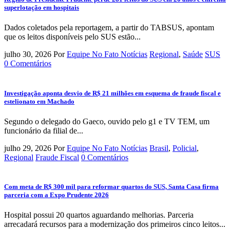
superlotação em hospitais
Dados coletados pela reportagem, a partir do TABSUS, apontam
que os leitos disponíveis pelo SUS estão...
julho 30, 2026
Por
Equipe No Fato Notícias
Regional
,
Saúde
SUS
0 Comentários
Investigação aponta desvio de R$ 21 milhões em esquema de fraude fiscal e
estelionato em Machado
Segundo o delegado do Gaeco, ouvido pelo g1 e TV TEM, um
funcionário da filial de...
julho 29, 2026
Por
Equipe No Fato Notícias
Brasil
,
Policial
,
Regional
Fraude Fiscal
0 Comentários
Com meta de R$ 300 mil para reformar quartos do SUS, Santa Casa firma
parceria com a Expo Prudente 2026
Hospital possui 20 quartos aguardando melhorias. Parceria
arrecadará recursos para a modernização dos primeiros cinco leitos...