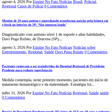
agosto 4, 2026
Por
Equipe No Fato Notícias
Brasil
,
Policial
,
Regional
Casos de Polícia
0 Comentários
Menino de 10 anos autista e superdotado transforma paixão pela leitura em
e-book no interior de SP: ‘Não importa laudo’
Diagnosticado com autismo nível 1 de suporte e altas habilidades,
Davi Puga Rufato, de Dracena (SP),...
agosto 3, 2026
Por
Equipe No Fato Notícias
Notícias sobre
Entretenimento
,
Regional
,
Saúde
Davi Puga Rufato
0 Comentários
Pacientes começam a ser transferidos do Hospital Regional de Presidente
Prudente para reduzir superlotação
Medida contempla, neste primeiro momento, pacientes em início de
tratamento hematológico e da maternidade. Estratégia foi...
julho 31, 2026
Por
Equipe No Fato Notícias
Regional
,
Saúde
saúde
0 Comentários
Região de Presidente Prudente perde 281 leitos do SUS em 20 anos e enfrenta