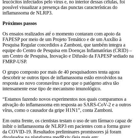
leucócitos infectados pelo vírus e, no interior dessas células, foi
possível visualizar a presença das punctas características do
inflamassoma de NLRP3.
Próximos passos
Os ensaios realizados até o momento contaram com apoio da
FAPESP por meio de um Projeto Temático e de um Auxílio à
Pesquisa Regular concedidos a Zamboni, que também integra a
equipe do Centro de Pesquisa em Doenças Inflamatórias (CRID) –
um Centro de Pesquisa, Inovação e Difusão da FAPESP sediado na
FMRP-USP.
O grupo composto por mais de 40 pesquisadores tenta agora
descobrir se outros tipos de inflamassoma estão envolvidos na
resposta ao novo coronavírus e por que o patógeno ativa tão
intensamente esse tipo de mecanismo imunológico.
“Estamos fazendo novos experimentos nos quais comparamos a
ativação do inflamassoma em resposta ao SARS-CoV-2 e a outros
vírus, como o causador da gripe H1N1”, conta Zamboni.
Em outra frente, os cientistas testam o uso de um fármaco capaz de
inibir o inflamassoma de NLRP3 em pacientes com a forma grave
da COVID-19. Resultados preliminares promissores já foram
divulgados na plataforma medRxiv (leia mais em: