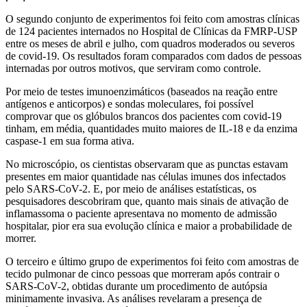
O segundo conjunto de experimentos foi feito com amostras clínicas
de 124 pacientes internados no Hospital de Clínicas da FMRP-USP
entre os meses de abril e julho, com quadros moderados ou severos
de covid-19. Os resultados foram comparados com dados de pessoas
internadas por outros motivos, que serviram como controle.
Por meio de testes imunoenzimáticos (baseados na reação entre
antígenos e anticorpos) e sondas moleculares, foi possível
comprovar que os glóbulos brancos dos pacientes com covid-19
tinham, em média, quantidades muito maiores de IL-18 e da enzima
caspase-1 em sua forma ativa.
No microscópio, os cientistas observaram que as punctas estavam
presentes em maior quantidade nas células imunes dos infectados
pelo SARS-CoV-2. E, por meio de análises estatísticas, os
pesquisadores descobriram que, quanto mais sinais de ativação de
inflamassoma o paciente apresentava no momento de admissão
hospitalar, pior era sua evolução clínica e maior a probabilidade de
morrer.
O terceiro e último grupo de experimentos foi feito com amostras de
tecido pulmonar de cinco pessoas que morreram após contrair o
SARS-CoV-2, obtidas durante um procedimento de autópsia
minimamente invasiva. As análises revelaram a presença de