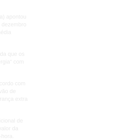
a) apontou
m dezembro
média
nda que os
rgia” com
 acordo com
 vão de
rança extra
cional de
valor da
-hora.