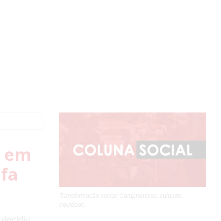
a em
fa
Transformação social: Compromisso, cuidado,
equidade.
 decidiu