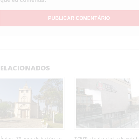
ELACIONADOS
Índios: 30 anos de história e
TCESP atualiza lista de entid