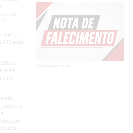
e
 quando
 2.
praticada
6,243 para
 kWh de
Notas de falecimento
 a mais
mesmo
ecidiu
 dezembro
de
tomada do
segunda-