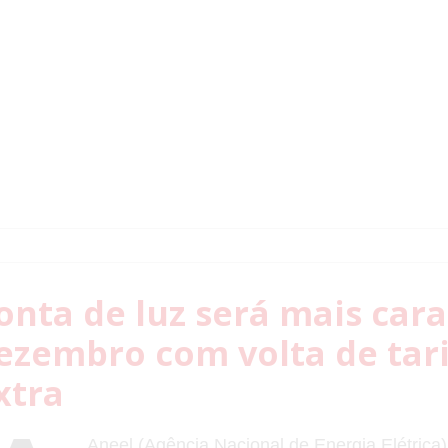
onta de luz será mais car
ezembro com volta de tari
xtra
Aneel (Agência Nacional de Energia Elétrica)