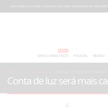
Bem Vindo ao No Fato! Levamos a você leitor, informações de modo hábil,
PRINCIPAL
SANTO ANASTÁCIO
POLICIAL
REGIÃO
INÍCIO
BLOG
BRASIL
CONTA DE LUZ SERÁ MAIS CARA EM 
Conta de luz será mais c