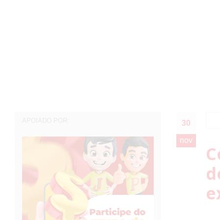
APOIADO POR:
30
nov
C
d
e