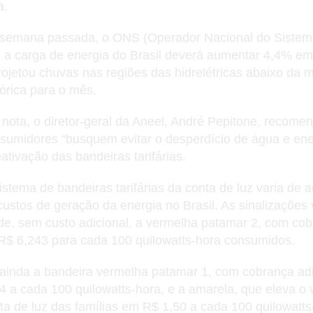
a.
semana passada, o ONS (Operador Nacional do Sistem
 a carga de energia do Brasil deverá aumentar 4,4% e
rojetou chuvas nas regiões das hidrelétricas abaixo da 
tórica para o mês.
nota, o diretor-geral da Aneel, André Pepitone, recome
sumidores “busquem evitar o desperdício de água e ene
eativação das bandeiras tarifárias.
istema de bandeiras tarifárias da conta de luz varia de
custos de geração da energia no Brasil. As sinalizações
de, sem custo adicional, a vermelha patamar 2, com cob
R$ 6,243 para cada 100 quilowatts-hora consumidos.
ainda a bandeira vermelha patamar 1, com cobrança adi
4 a cada 100 quilowatts-hora, e a amarela, que eleva o 
ta de luz das famílias em R$ 1,50 a cada 100 quilowatts