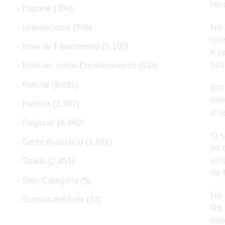
feir
Esporte
(384)
Na 
Internacional
(546)
que
Nota de Falecimento
(1.100)
e p
his
Notícias sobre Entretenimento
(819)
Policial
(6.091)
Em 
con
Política
(1.197)
a r
Regional
(8.960)
O s
Santo Anastácio
(1.691)
os 
ver
Saúde
(2.851)
de 
Sem Categoria
(5)
Há 
Sustentabilidade
(14)
R$ 
con