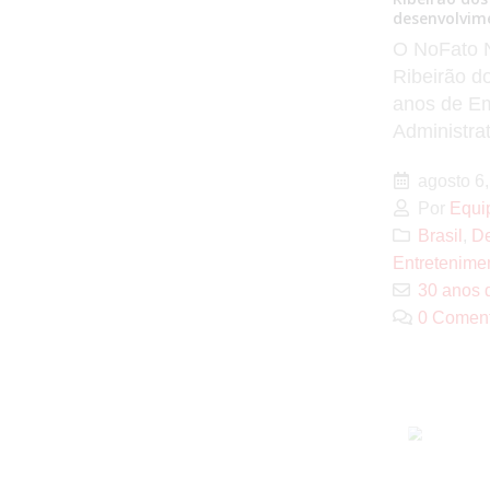
desenvolvim
O NoFato N
Ribeirão d
anos de Em
Administrat
agosto 6,
Por
Equi
Brasil
,
De
Entretenime
30 anos d
0 Coment