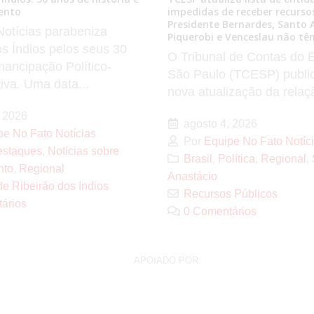
ento
impedidas de receber recursos
Presidente Bernardes, Santo 
otícias parabeniza
Piquerobi e Venceslau não tê
os Índios pelos seus 30
O Tribunal de Contas do 
ancipação Político-
São Paulo (TCESP) publi
iva. Uma data...
nova atualização da relaçã
 2026
agosto 4, 2026
pe No Fato Notícias
Por
Equipe No Fato Notíc
staques
,
Notícias sobre
Brasil
,
Política
,
Regional
,
nto
,
Regional
Anastácio
e Ribeirão dos Indios
Recursos Públicos
ários
0 Comentários
APOIADO POR: