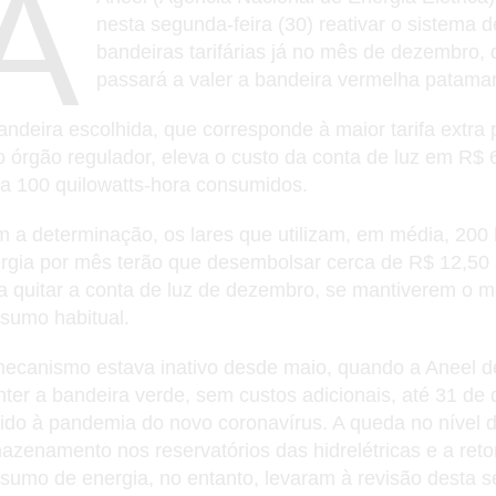
A
nesta segunda-feira (30) reativar o sistema d
bandeiras tarifárias já no mês de dezembro,
passará a valer a bandeira vermelha patamar
andeira escolhida, que corresponde à maior tarifa extra 
o órgão regulador, eleva o custo da conta de luz em R$ 
a 100 quilowatts-hora consumidos.
 a determinação, os lares que utilizam, em média, 200
rgia por mês terão que desembolsar cerca de R$ 12,50
a quitar a conta de luz de dezembro, se mantiverem o 
sumo habitual.
ecanismo estava inativo desde maio, quando a Aneel d
ter a bandeira verde, sem custos adicionais, até 31 de
ido à pandemia do novo coronavírus. A queda no nível 
azenamento nos reservatórios das hidrelétricas e a re
sumo de energia, no entanto, levaram à revisão desta 