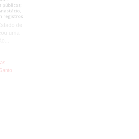
vítima...
 públicos;
Anastácio,
agosto 4, 2026
m registros
Por
Equipe No Fato Notícias
Estado de
Brasil
,
Policial
,
Regional
cou uma
Casos de Polícia
0 Comentários
o...
ias
Santo