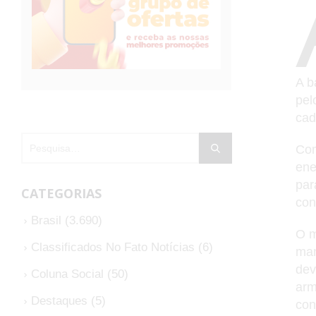
A b
pel
cad
Com
ene
par
CATEGORIAS
con
Brasil
(3.690)
O m
Classificados No Fato Notícias
(6)
man
dev
Coluna Social
(50)
arm
Destaques
(5)
con