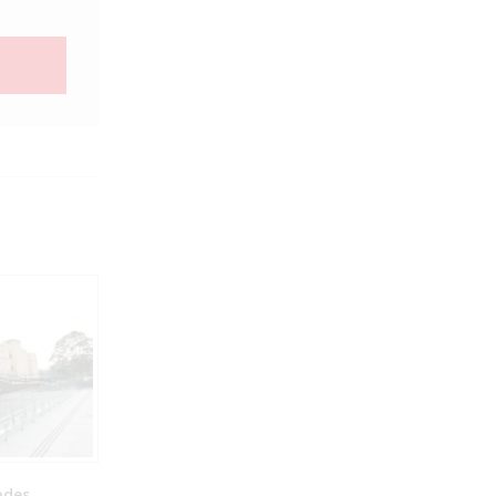
Homem é agredido a pauladas e tem
pertences roubados por criminosos em
Presidente Prudente
Crime ocorreu próximo ao Centro
Histórico Cultural Matarazzo, na
manhã de sábado (1º), após a
ades