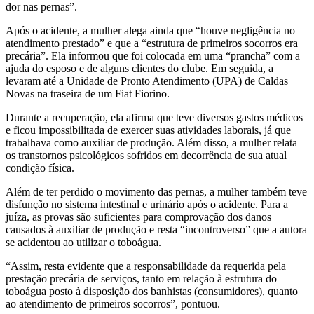
dor nas pernas”.
Após o acidente, a mulher alega ainda que “houve negligência no
atendimento prestado” e que a “estrutura de primeiros socorros era
precária”. Ela informou que foi colocada em uma “prancha” com a
ajuda do esposo e de alguns clientes do clube. Em seguida, a
levaram até a Unidade de Pronto Atendimento (UPA) de Caldas
Novas na traseira de um Fiat Fiorino.
Durante a recuperação, ela afirma que teve diversos gastos médicos
e ficou impossibilitada de exercer suas atividades laborais, já que
trabalhava como auxiliar de produção. Além disso, a mulher relata
os transtornos psicológicos sofridos em decorrência de sua atual
condição física.
Além de ter perdido o movimento das pernas, a mulher também teve
disfunção no sistema intestinal e urinário após o acidente. Para a
juíza, as provas são suficientes para comprovação dos danos
causados à auxiliar de produção e resta “incontroverso” que a autora
se acidentou ao utilizar o toboágua.
“Assim, resta evidente que a responsabilidade da requerida pela
prestação precária de serviços, tanto em relação à estrutura do
toboágua posto à disposição dos banhistas (consumidores), quanto
ao atendimento de primeiros socorros”, pontuou.