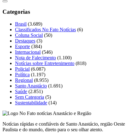
Categorias
Brasil
(3.689)
Classificados No Fato Notícias
(6)
Coluna Social
(50)
Destaques
(3)
Esporte
(384)
Internacional
(546)
Nota de Falecimento
(1.100)
Notícias sobre Entretenimento
(818)
Policial
(6.087)
Política
(1.197)
Regional
(8.955)
Santo Anastácio
(1.691)
Saúde
(2.851)
Sem Categoria
(5)
Sustentabilidade
(14)
Notícias rápidas e confiáveis de Santo Anastácio, região Oeste
Paulista e do mundo, direto para o seu olhar atento.