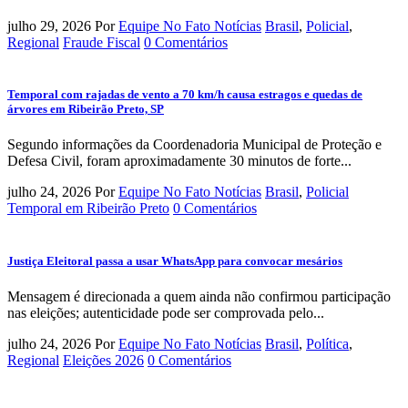
julho 29, 2026
Por
Equipe No Fato Notícias
Brasil
,
Policial
,
Regional
Fraude Fiscal
0 Comentários
Temporal com rajadas de vento a 70 km/h causa estragos e quedas de
árvores em Ribeirão Preto, SP
Segundo informações da Coordenadoria Municipal de Proteção e
Defesa Civil, foram aproximadamente 30 minutos de forte...
julho 24, 2026
Por
Equipe No Fato Notícias
Brasil
,
Policial
Temporal em Ribeirão Preto
0 Comentários
Justiça Eleitoral passa a usar WhatsApp para convocar mesários
Mensagem é direcionada a quem ainda não confirmou participação
nas eleições; autenticidade pode ser comprovada pelo...
julho 24, 2026
Por
Equipe No Fato Notícias
Brasil
,
Política
,
Regional
Eleições 2026
0 Comentários