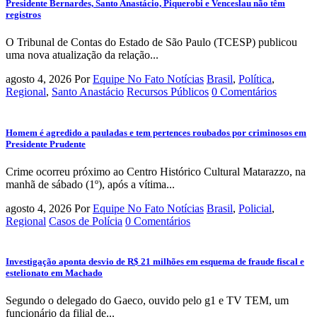
Presidente Bernardes, Santo Anastácio, Piquerobi e Venceslau não têm
registros
O Tribunal de Contas do Estado de São Paulo (TCESP) publicou
uma nova atualização da relação...
agosto 4, 2026
Por
Equipe No Fato Notícias
Brasil
,
Política
,
Regional
,
Santo Anastácio
Recursos Públicos
0 Comentários
Homem é agredido a pauladas e tem pertences roubados por criminosos em
Presidente Prudente
Crime ocorreu próximo ao Centro Histórico Cultural Matarazzo, na
manhã de sábado (1º), após a vítima...
agosto 4, 2026
Por
Equipe No Fato Notícias
Brasil
,
Policial
,
Regional
Casos de Polícia
0 Comentários
Investigação aponta desvio de R$ 21 milhões em esquema de fraude fiscal e
estelionato em Machado
Segundo o delegado do Gaeco, ouvido pelo g1 e TV TEM, um
funcionário da filial de...