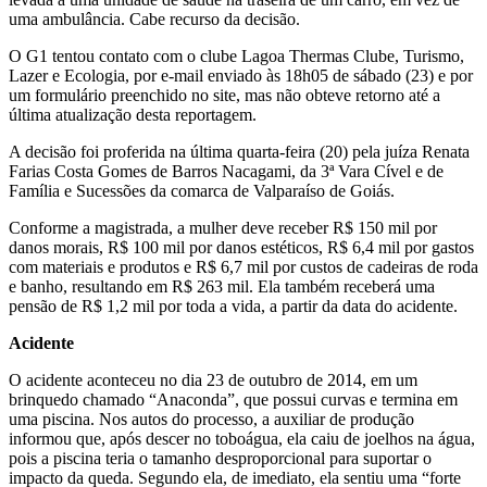
uma ambulância. Cabe recurso da decisão.
O G1 tentou contato com o clube Lagoa Thermas Clube, Turismo,
Lazer e Ecologia, por e-mail enviado às 18h05 de sábado (23) e por
um formulário preenchido no site, mas não obteve retorno até a
última atualização desta reportagem.
A decisão foi proferida na última quarta-feira (20) pela juíza Renata
Farias Costa Gomes de Barros Nacagami, da 3ª Vara Cível e de
Família e Sucessões da comarca de Valparaíso de Goiás.
Conforme a magistrada, a mulher deve receber R$ 150 mil por
danos morais, R$ 100 mil por danos estéticos, R$ 6,4 mil por gastos
com materiais e produtos e R$ 6,7 mil por custos de cadeiras de roda
e banho, resultando em R$ 263 mil. Ela também receberá uma
pensão de R$ 1,2 mil por toda a vida, a partir da data do acidente.
Acidente
O acidente aconteceu no dia 23 de outubro de 2014, em um
brinquedo chamado “Anaconda”, que possui curvas e termina em
uma piscina. Nos autos do processo, a auxiliar de produção
informou que, após descer no toboágua, ela caiu de joelhos na água,
pois a piscina teria o tamanho desproporcional para suportar o
impacto da queda. Segundo ela, de imediato, ela sentiu uma “forte