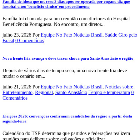
Família de idosa que morreu 3 dias após ser operada por engano diz que
hospital citou ‘benefício clínico’ em procedimento
Família foi chamada para uma reunião com diretores do Hospital
Beneficência Portuguesa. No encontro, um diretor...
julho 23, 2026
Por
Equipe No Fato Notícias
Brasil
,
Saúde
Giro pelo
Brasil
0 Comentários
Nova frente fria avança e deve trazer chuva para Santo Anastácio e região
Depois de vários dias de tempo seco, uma nova frente fria deve
mudar o cenário em...
julho 21, 2026
Por
Equipe No Fato Notícias
Brasil
,
Notícias sobre
Entretenimento
,
Regional
,
Santo Anastácio
Tempo e temperatura
0
Comentários
Eleições 2026: convenções confirmam candidatos da região a partir desta
segunda-feira
Calendário do TSE determina que partidos e federações realizem
reuniões para deliberar sobre coligações e oficializar...