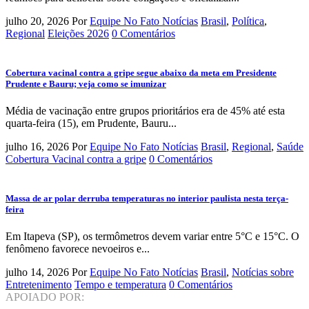
julho 20, 2026
Por
Equipe No Fato Notícias
Brasil
,
Política
,
Regional
Eleições 2026
0 Comentários
Cobertura vacinal contra a gripe segue abaixo da meta em Presidente
Prudente e Bauru; veja como se imunizar
Média de vacinação entre grupos prioritários era de 45% até esta
quarta-feira (15), em Prudente, Bauru...
julho 16, 2026
Por
Equipe No Fato Notícias
Brasil
,
Regional
,
Saúde
Cobertura Vacinal contra a gripe
0 Comentários
Massa de ar polar derruba temperaturas no interior paulista nesta terça-
feira
Em Itapeva (SP), os termômetros devem variar entre 5°C e 15°C. O
fenômeno favorece nevoeiros e...
julho 14, 2026
Por
Equipe No Fato Notícias
Brasil
,
Notícias sobre
Entretenimento
Tempo e temperatura
0 Comentários
APOIADO POR: