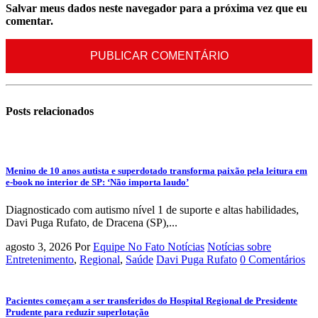
Salvar meus dados neste navegador para a próxima vez que eu
comentar.
Posts
relacionados
Menino de 10 anos autista e superdotado transforma paixão pela leitura em
e-book no interior de SP: ‘Não importa laudo’
Diagnosticado com autismo nível 1 de suporte e altas habilidades,
Davi Puga Rufato, de Dracena (SP),...
agosto 3, 2026
Por
Equipe No Fato Notícias
Notícias sobre
Entretenimento
,
Regional
,
Saúde
Davi Puga Rufato
0 Comentários
Pacientes começam a ser transferidos do Hospital Regional de Presidente
Prudente para reduzir superlotação