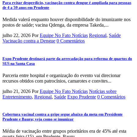
Para evitar desperdício, vacinação contra dengue é ampliada para pessoas
de 4 a 59 anos em Prudente
Medida valerá enquanto houver disponibilidade do imunizante nos
postos de saúde; vacina Qdenga, da empresa Takeda,...
julho 22, 2026
Por
Equipe No Fato Notícias
Regional
,
Saúde
Vacinação contra a Dengue
0 Comentários
Expo Prudente destinará parte da arrecadação para reforma de quartos do
SUS na Santa Casa
Parceria entre hospital e organização do evento vai direcionar
recursos obtidos com patrocínios, camarotes e convites...
julho 21, 2026
Por
Equipe No Fato Notícias
Notícias sobre
Entretenimento
,
Regional
,
Saúde
Expo Prudente
0 Comentários
Cobertura vacinal contra a gripe segue abaixo da meta em Presidente
Prudente e Bauru; veja como se imunizar
Média de vacinação entre grupos prioritários era de 45% até esta
quarta-feira (15), em Prudente, Bauru...