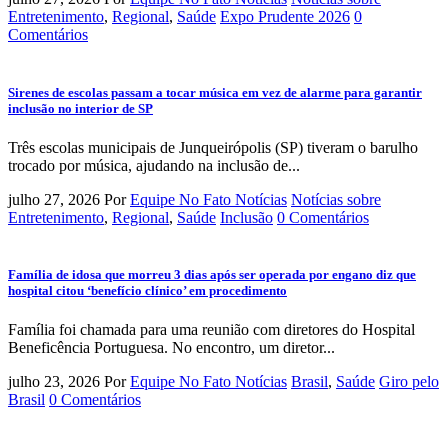
Entretenimento
,
Regional
,
Saúde
Expo Prudente 2026
0
Comentários
Sirenes de escolas passam a tocar música em vez de alarme para garantir
inclusão no interior de SP
Três escolas municipais de Junqueirópolis (SP) tiveram o barulho
trocado por música, ajudando na inclusão de...
julho 27, 2026
Por
Equipe No Fato Notícias
Notícias sobre
Entretenimento
,
Regional
,
Saúde
Inclusão
0 Comentários
Família de idosa que morreu 3 dias após ser operada por engano diz que
hospital citou ‘benefício clínico’ em procedimento
Família foi chamada para uma reunião com diretores do Hospital
Beneficência Portuguesa. No encontro, um diretor...
julho 23, 2026
Por
Equipe No Fato Notícias
Brasil
,
Saúde
Giro pelo
Brasil
0 Comentários