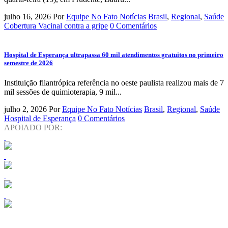
julho 16, 2026
Por
Equipe No Fato Notícias
Brasil
,
Regional
,
Saúde
Cobertura Vacinal contra a gripe
0 Comentários
Hospital de Esperança ultrapassa 60 mil atendimentos gratuitos no primeiro
semestre de 2026
Instituição filantrópica referência no oeste paulista realizou mais de 7
mil sessões de quimioterapia, 9 mil...
julho 2, 2026
Por
Equipe No Fato Notícias
Brasil
,
Regional
,
Saúde
Hospital de Esperança
0 Comentários
APOIADO POR: