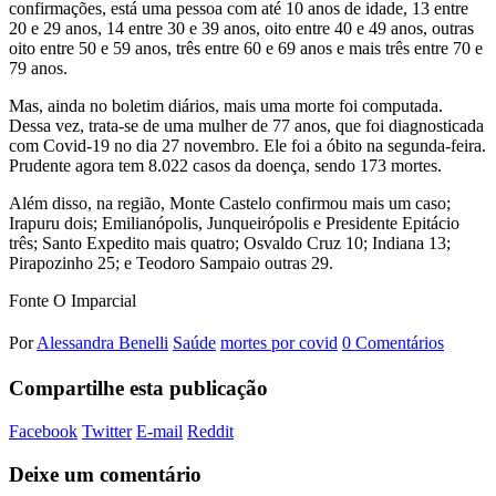
confirmações, está uma pessoa com até 10 anos de idade, 13 entre
20 e 29 anos, 14 entre 30 e 39 anos, oito entre 40 e 49 anos, outras
oito entre 50 e 59 anos, três entre 60 e 69 anos e mais três entre 70 e
79 anos.
Mas, ainda no boletim diários, mais uma morte foi computada.
Dessa vez, trata-se de uma mulher de 77 anos, que foi diagnosticada
com Covid-19 no dia 27 novembro. Ele foi a óbito na segunda-feira.
Prudente agora tem 8.022 casos da doença, sendo 173 mortes.
Além disso, na região, Monte Castelo confirmou mais um caso;
Irapuru dois; Emilianópolis, Junqueirópolis e Presidente Epitácio
três; Santo Expedito mais quatro; Osvaldo Cruz 10; Indiana 13;
Pirapozinho 25; e Teodoro Sampaio outras 29.
Fonte O Imparcial
Por
Alessandra Benelli
Saúde
mortes por covid
0 Comentários
Compartilhe esta publicação
Facebook
Twitter
E-mail
Reddit
Deixe um comentário