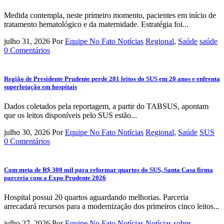
Medida contempla, neste primeiro momento, pacientes em início de
tratamento hematológico e da maternidade. Estratégia foi...
julho 31, 2026
Por
Equipe No Fato Notícias
Regional
,
Saúde
saúde
0 Comentários
Região de Presidente Prudente perde 281 leitos do SUS em 20 anos e enfrenta
superlotação em hospitais
Dados coletados pela reportagem, a partir do TABSUS, apontam
que os leitos disponíveis pelo SUS estão...
julho 30, 2026
Por
Equipe No Fato Notícias
Regional
,
Saúde
SUS
0 Comentários
Com meta de R$ 300 mil para reformar quartos do SUS, Santa Casa firma
parceria com a Expo Prudente 2026
Hospital possui 20 quartos aguardando melhorias. Parceria
arrecadará recursos para a modernização dos primeiros cinco leitos...
julho 27, 2026
Por
Equipe No Fato Notícias
Notícias sobre