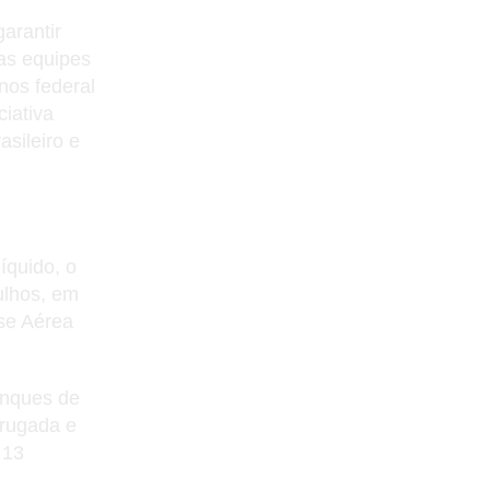
arantir
as equipes
nos federal
ciativa
asileiro e
íquido, o
ulhos, em
se Aérea
anques de
drugada e
 13