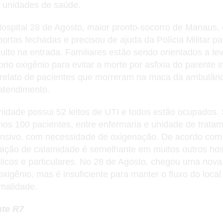
 unidades de saúde.
ospital 28 de Agosto, maior pronto-socorro de Manaus,
portas fechadas e precisou de ajuda da Polícia Militar pa
ulto na entrada. Familiares estão sendo orientados a lev
prio oxigênio para evitar a morte por asfixia do parente i
relato de pacientes que morreram na maca da ambulânci
atendimento.
nidade possui 52 leitos de UTI e todos estão ocupados.
os 100 pacientes, entre enfermaria e unidade de trata
ensivo, com necessidade de oxigenação. De acordo com
uação de calamidade é semelhante em muitos outros hos
licos e particulares. No 28 de Agosto, chegou uma nov
oxigênio, mas é insuficiente para manter o fluxo do local
malidade.
te R7