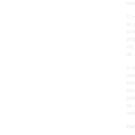
nas
O H
as 
tum
pró
Há 
de 
A u
men
int
sit
púb
de 
nor
Fon