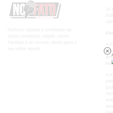
Já 
Índ
cil
Notícias rápidas e confiáveis de
For
Santo Anastácio, região Oeste
Paulista e do mundo, direto para o
A F
seu olhar atento.
par
ama
Min
A f
par
pro
Sem
mai
den
míss