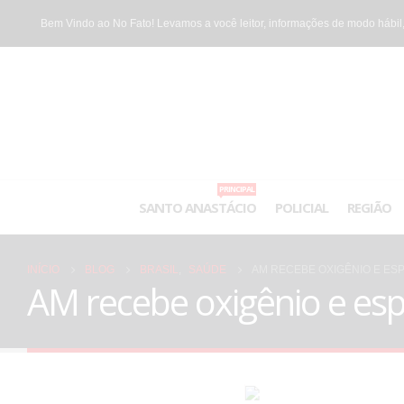
Bem Vindo ao No Fato! Levamos a você leitor, informações de modo hábil,
PRINCIPAL
SANTO ANASTÁCIO
POLICIAL
REGIÃO
INÍCIO
BLOG
BRASIL
,
SAÚDE
AM RECEBE OXIGÊNIO E ES
AM recebe oxigênio e esp