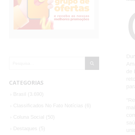
Dur
Ama
de 
ret
CATEGORIAS
par
Brasil
(3.690)
“Re
Classificados No Fato Notícias
(6)
mai
com
Coluna Social
(50)
saú
Destaques
(5)
uni