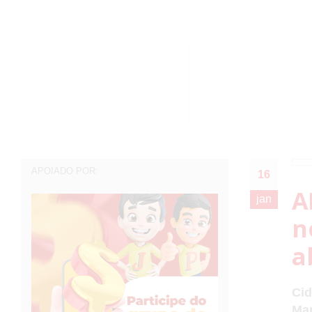
APOIADO POR:
16
A
jan
n
a
Cid
Man