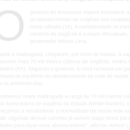
O
governo do Amazonas espera normalizar a
do abastecimento de oxigênio nos hospitai
neste sábado (16). A complexidade no tran
cilindros de oxigênio é a maior dificuldade
governador Wilson Lima.
ante a madrugada, chegaram, por meio de balsas, à cap
zonas mais 70 mil metros cúbicos de oxigênio, vindos 
Belém (PA). Segundo o governo, a nova remessa vai gar
omada do equilíbrio do abastecimento da rede de saúde
a os próximos dias.
cebemos nesta madrugada a carga de 70 mil metros cú
or fornecedora de oxigênio do Estado (White Martins), e
eçamos a restabelecer a normalidade da nossa rede es
de. Algumas dessas carretas já saíram daqui direto par
dades para fazer esse abastecimento”, afirmou Wilson L