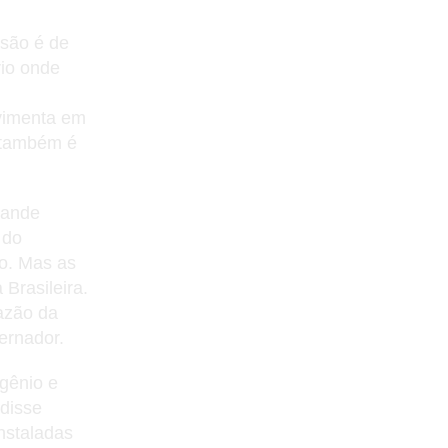
ssão é de
rio onde
ovimenta em
o também é
rande
 do
o. Mas as
Brasileira.
azão da
ernador.
igênio e
 disse
nstaladas