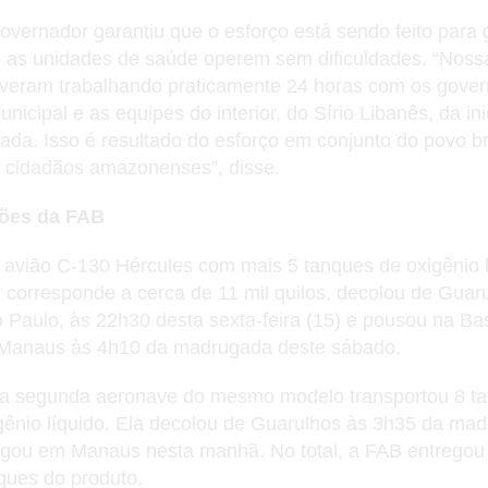
overnador garantiu que o esforço está sendo feito para g
 as unidades de saúde operem sem dificuldades. “Noss
iveram trabalhando praticamente 24 horas com os gover
unicipal e as equipes do interior, do Sírio Libanês, da ini
vada. Isso é resultado do esforço em conjunto do povo br
 cidadãos amazonenses”, disse.
ões da FAB
avião C-130 Hércules com mais 5 tanques de oxigênio l
 corresponde a cerca de 11 mil quilos, decolou de Guar
 Paulo, às 22h30 desta sexta-feira (15) e pousou na Ba
Manaus às 4h10 da madrugada deste sábado.
 segunda aeronave do mesmo modelo transportou 8 t
gênio líquido. Ela decolou de Guarulhos às 3h35 da ma
gou em Manaus nesta manhã. No total, a FAB entregou
ques do produto.