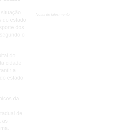
 situação
Notas de falecimento
s do estado
sporte dos
, segundo o
ital do
da cidade
antir a
 do estado
bicos da
tadual de
a as
ima.