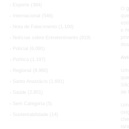
Esporte
(384)
O g
que
Internacional
(546)
est
Nota de Falecimento
(1.100)
e m
pri
Notícias sobre Entretenimento
(819)
dos
Policial
(6.091)
Avi
Política
(1.197)
Um 
Regional
(8.960)
que
Santo Anastácio
(1.691)
São
de 
Saúde
(2.851)
Sem Categoria
(5)
Uma
oxi
Sustentabilidade
(14)
che
tan