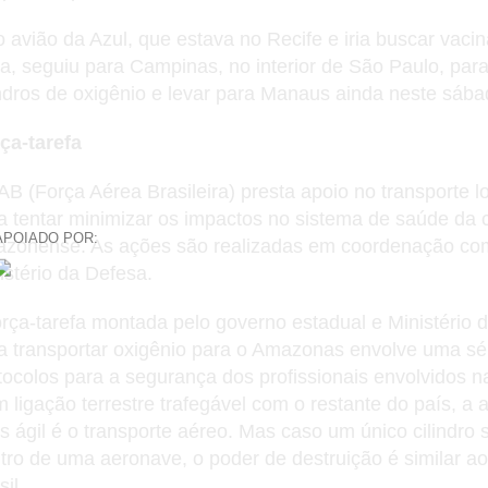
o avião da Azul, que estava no Recife e iria buscar vaci
ia, seguiu para Campinas, no interior de São Paulo, par
indros de oxigênio e levar para Manaus ainda neste sába
ça-tarefa
AB (Força Aérea Brasileira) presta apoio no transporte lo
a tentar minimizar os impactos no sistema de saúde da c
APOIADO POR:
zonense. As ações são realizadas em coordenação co
istério da Defesa.
orça-tarefa montada pelo governo estadual e Ministério
a transportar oxigênio para o Amazonas envolve uma sé
tocolos para a segurança dos profissionais envolvidos n
 ligação terrestre trafegável com o restante do país, a a
s ágil é o transporte aéreo. Mas caso um único cilindro
tro de uma aeronave, o poder de destruição é similar a
il.