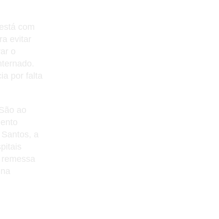
 está com
ra evitar
ar o
nternado.
a por falta
 São ao
mento
 Santos, a
pitais
a remessa
 na