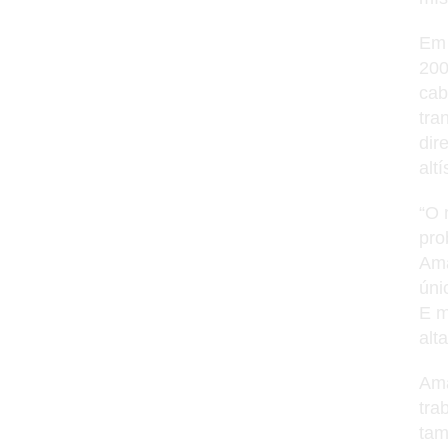
Em 
200
cab
tra
dir
alt
“O 
pro
Ama
úni
E m
alt
Ama
tra
tam