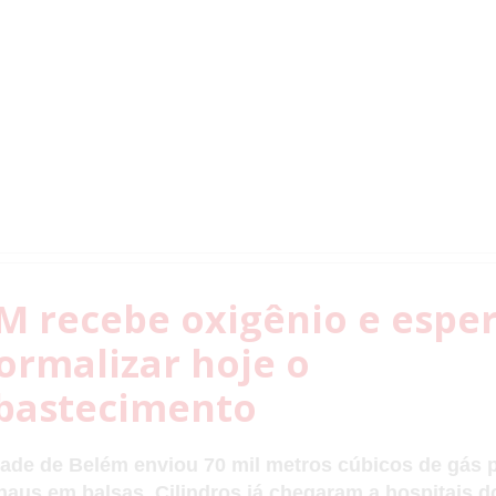
M recebe oxigênio e espe
ormalizar hoje o
bastecimento
ade de Belém enviou 70 mil metros cúbicos de gás 
aus em balsas. Cilindros já chegaram a hospitais d