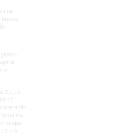
nas na
a buscar
do.
gístico
apital
m o
 da Saúde
rie de
a operação.
lternativa
 se rompa
o de um