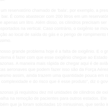
um reservatório chamado de ‘bala’, por exemplo, a pre
 bar. É como abastecer com 200 litros em um reservató
e apenas um litro. Além disso, os cilindros precisam ser
nsportados na vertical. Caso contrário, o oxigênio se m
eção ao local de saída do gás e o perigo de rompiment
íssimo.
nosso grande problema hoje é a falta de oxigênio. E o g
blema é fazer com que esse oxigênio chegue ao Estado
zonas. A maneira mais rápida de chegar aqui é de aviã
cas aeronaves que podem fazer isso são da Força Aérea 
esmo assim, ainda trazem uma quantidade pouca em r
a complexidade e do risco que é esse produto”, diz o gov
zonas já requisitou dez mil unidades de cilindros de ox
balha na remoção de pacientes para outros estados. Ele
bém que ja foram solicitadas 10 miniusinas, que serão i