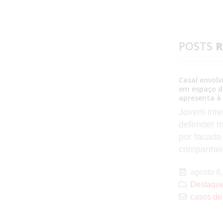
POSTS
R
Casal envolvido em assassinato de rapaz
em espaço de eventos de Anhumas se
apresenta à Polícia
Jovem interveio em discussão para
defender mulher, quando foi atingido
por facada no peito pelo
companheiro...
Ribeirão dos 
desenvolvim
agosto 6, 2026
Por
José Mario
O NoFato N
Destaques
,
Policial
,
Regional
Ribeirão d
casos de policia
0 Comentários
anos de Em
Administrat