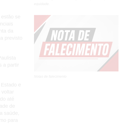
equidade.
 estão se
nciais
nta da
a previsto
aulista
 a partir
Notas de falecimento
 Estado e
 voltar
ndo até
ade de
da saúde,
omo para