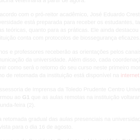
icina veterinária a partir de agora.
acordo com o pró-reitor acadêmico, José Eduardo Crest
versidade está preparada para receber os estudantes, ta
as teóricas, quanto para as práticas. Ele ainda destacou
tituição conta com protocolos de biossegurança eficazes
nos e professores receberão as orientações pelos canai
unicação da universidade. Além disso, cada coordenaç
inir como será o retorno do seu curso neste primeiro m
no de retomada da instituição está disponível na
internet
ssessoria de Imprensa da Toledo Prudente Centro Univer
ormou ao
G1
que as aulas remotas na instituição voltara
unda-feira (2).
a retomada gradual das aulas presenciais na universida
vista para o dia 16 de agosto.