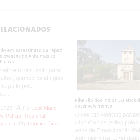
ELACIONADOS
Índios: 30 anos de história e
Casal suspeito de envolvime
ento
de jovem de 19 anos se apres
Polícia Civil em Anhumas
otícias parabeniza
Guilherme Flores Bisael d
os Índios pelos seus 30
morreu após ser esfaque
ancipação Político-
inquérito policial foi insta
iva. Uma data...