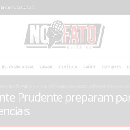
 preciso e verdadeiro.
INTERNACIONAL
BRASIL
POLÍTICA
SAÚDE
ESPORTES
E
 PRUDENTE PREPARAM PARA ESTE MÊS DE AGOSTO RETOMADA DAS AULAS
ente Prudente preparam pa
nciais