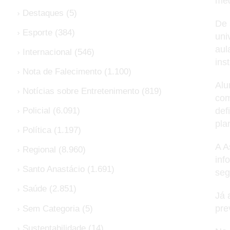
med
Destaques
(5)
De 
Esporte
(384)
uni
aul
Internacional
(546)
ins
Nota de Falecimento
(1.100)
Alu
Notícias sobre Entretenimento
(819)
com
def
Policial
(6.091)
pla
Política
(1.197)
A A
Regional
(8.960)
inf
Santo Anastácio
(1.691)
seg
Saúde
(2.851)
Já 
pre
Sem Categoria
(5)
Sustentabilidade
(14)