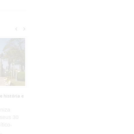
nto em morte
Motociclista fica ferido após bater contra
enta à
ambulância em Dracena
Vítima foi socorrida consciente e
a Silva
encaminhada a pronto atendimento
ado. Um
municipal de Dracena (SP). A
urado para
ambulância pertence...