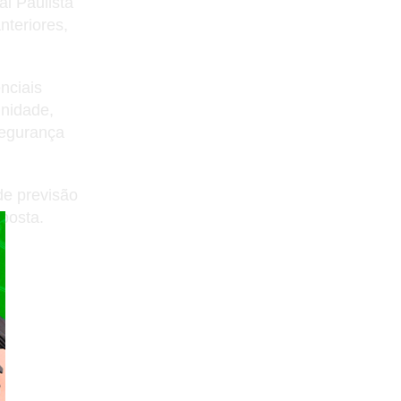
l Paulista
teriores,
nciais
unidade,
segurança
de previsão
posta.