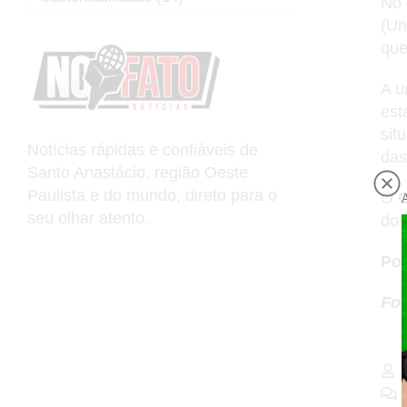
No 
(Un
que
A u
est
sit
Notícias rápidas e confiáveis de
das
Santo Anastácio, região Oeste
Paulista e do mundo, direto para o
O
seu olhar atento.
do 
Por
Fon