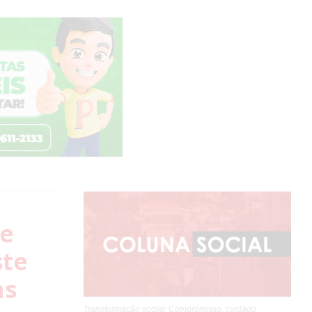
te
ste
as
Transformação social: Compromisso, cuidado,