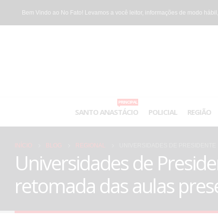
Bem Vindo ao No Fato! Levamos a você leitor, informações de modo hábil,
PRINCIPAL
SANTO ANASTÁCIO
POLICIAL
REGIÃO
INÍCIO
BLOG
REGIONAL
UNIVERSIDADES DE PRESIDENTE
Universidades de Presid
retomada das aulas prese