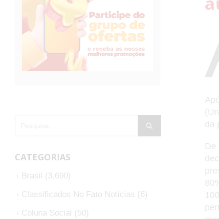
a
Apó
(Un
da 
De 
CATEGORIAS
dec
pre
Brasil
(3.690)
80%
Classificados No Fato Notícias
(6)
100
per
Coluna Social
(50)