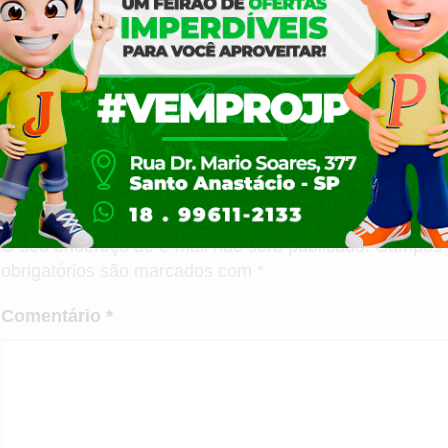
Compartilhe esta publicação
ixe um comentário
O seu endereço de e-mail não será publicado.
Campos
obrigatórios são marcados com
*
Comentário
*