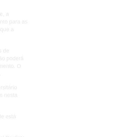
e, a
nto para as
 que a
.
s de
ão poderá
omento. O
.
sitário
m nesta
de está