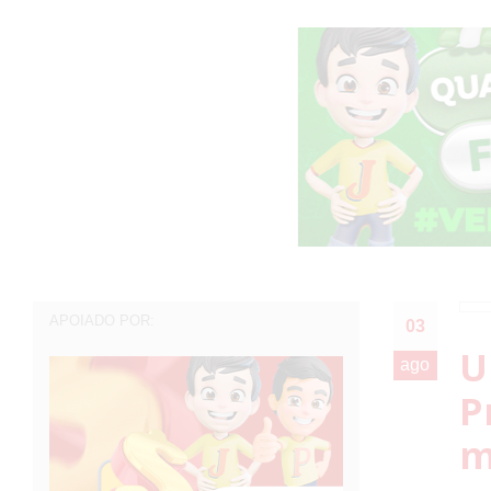
APOIADO POR:
03
U
ago
P
m