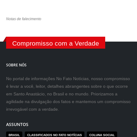
Notas de falecimento
Compromisso com a Verdade
SOBRE NÓS
No portal de informações No Fato Notícias, nosso compromisso
é levar a você, leitor, detalhes abrangentes sobre o que ocorre
em Santo Anastácio, no Brasil e no mundo. Priorizamos a
agilidade na divulgação dos fatos e mantemos um compromisso
irrevogável com a verdade.
ASSUNTOS
BRASIL
CLASSIFICADOS NO FATO NOTÍCIAS
COLUNA SOCIAL