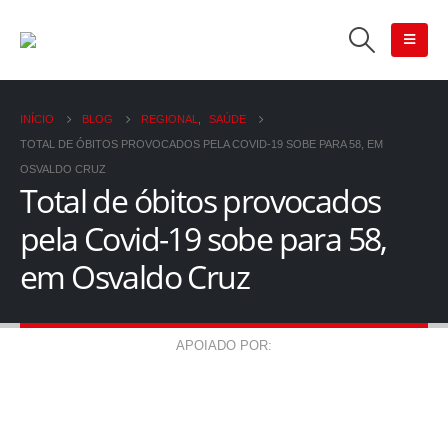
INÍCIO
BLOG
REGIONAL
,
SAÚDE
TOTAL DE ÓBITOS PROVOCADOS PELA COVID-19 SOBE PARA 58, EM
OSVALDO CRUZ
Total de óbitos provocados
pela Covid-19 sobe para 58,
em Osvaldo Cruz
APOIADO POR: