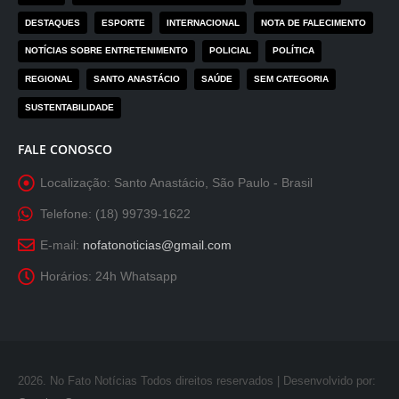
DESTAQUES
ESPORTE
INTERNACIONAL
NOTA DE FALECIMENTO
NOTÍCIAS SOBRE ENTRETENIMENTO
POLICIAL
POLÍTICA
REGIONAL
SANTO ANASTÁCIO
SAÚDE
SEM CATEGORIA
SUSTENTABILIDADE
FALE CONOSCO
Localização:
Santo Anastácio, São Paulo - Brasil
Telefone:
(18) 99739-1622
E-mail:
nofatonoticias@gmail.com
Horários:
24h Whatsapp
2026
. No Fato Notícias Todos direitos reservados | Desenvolvido por: