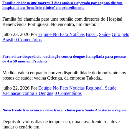
Família de idosa que morreu 3 dias após ser operada por engano diz que
hospital citou ‘benefício clínico’ em procedimento
Família foi chamada para uma reunião com diretores do Hospital
Beneficência Portuguesa. No encontro, um diretor...
julho 23, 2026
Por
Equipe No Fato Notícias
Brasil
,
Saúde
Giro pelo
Brasil
0 Comentários
Para evitar desperdício, vacinação contra dengue é ampliada para pessoas
de 4 a 59 anos em Prudente
Medida valerá enquanto houver disponibilidade do imunizante nos
postos de saúde; vacina Qdenga, da empresa Takeda,...
julho 22, 2026
Por
Equipe No Fato Notícias
Regional
,
Saúde
Vacinação contra a Dengue
0 Comentários
Nova frente fria avança e deve trazer chuva para Santo Anastácio e região
Depois de vários dias de tempo seco, uma nova frente fria deve
mudar o cenário em...