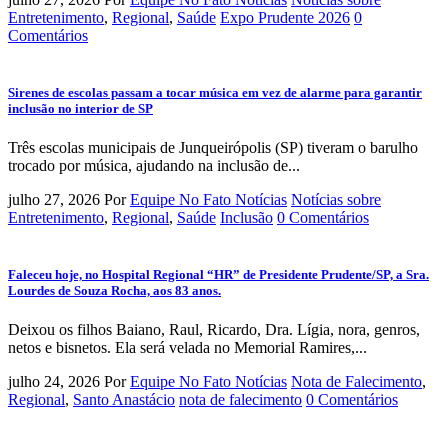
Entretenimento
,
Regional
,
Saúde
Expo Prudente 2026
0
Comentários
Sirenes de escolas passam a tocar música em vez de alarme para garantir
inclusão no interior de SP
Três escolas municipais de Junqueirópolis (SP) tiveram o barulho
trocado por música, ajudando na inclusão de...
julho 27, 2026
Por
Equipe No Fato Notícias
Notícias sobre
Entretenimento
,
Regional
,
Saúde
Inclusão
0 Comentários
Faleceu hoje, no Hospital Regional “HR” de Presidente Prudente/SP, a Sra.
Lourdes de Souza Rocha, aos 83 anos.
Deixou os filhos Baiano, Raul, Ricardo, Dra. Lígia, nora, genros,
netos e bisnetos. Ela será velada no Memorial Ramires,...
julho 24, 2026
Por
Equipe No Fato Notícias
Nota de Falecimento
,
Regional
,
Santo Anastácio
nota de falecimento
0 Comentários