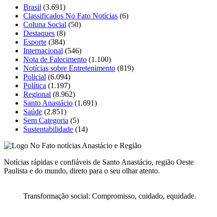
Brasil
(3.691)
Classificados No Fato Notícias
(6)
Coluna Social
(50)
Destaques
(8)
Esporte
(384)
Internacional
(546)
Nota de Falecimento
(1.100)
Notícias sobre Entretenimento
(819)
Policial
(6.094)
Política
(1.197)
Regional
(8.962)
Santo Anastácio
(1.691)
Saúde
(2.851)
Sem Categoria
(5)
Sustentabilidade
(14)
Notícias rápidas e confiáveis de Santo Anastácio, região Oeste
Paulista e do mundo, direto para o seu olhar atento.
Transformação social: Compromisso, cuidado, equidade.