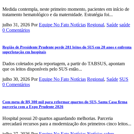
Medida contempla, neste primeiro momento, pacientes em início de
tratamento hematológico e da maternidade. Estratégia foi...
julho 31, 2026
Por
Equipe No Fato Notícias
Regional
,
Saúde
saúde
0 Comentários
Região de Presidente Prudente perde 281 leitos do SUS em 20 anos e enfrenta
superlotação em hospitais
Dados coletados pela reportagem, a partir do TABSUS, apontam
que os leitos disponíveis pelo SUS estão...
julho 30, 2026
Por
Equipe No Fato Notícias
Regional
,
Saúde
SUS
0 Comentários
Com meta de R$ 300 mil para reformar quartos do SUS, Santa Casa firma
parceria com a Expo Prudente 2026
Hospital possui 20 quartos aguardando melhorias. Parceria
arrecadará recursos para a modernização dos primeiros cinco leitos...
julho 27, 2026
Por
Equipe No Fato Notícias
Notícias sobre