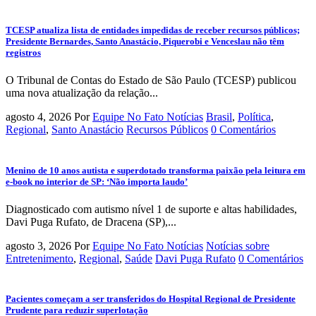
TCESP atualiza lista de entidades impedidas de receber recursos públicos;
Presidente Bernardes, Santo Anastácio, Piquerobi e Venceslau não têm
registros
O Tribunal de Contas do Estado de São Paulo (TCESP) publicou
uma nova atualização da relação...
agosto 4, 2026
Por
Equipe No Fato Notícias
Brasil
,
Política
,
Regional
,
Santo Anastácio
Recursos Públicos
0 Comentários
Menino de 10 anos autista e superdotado transforma paixão pela leitura em
e-book no interior de SP: ‘Não importa laudo’
Diagnosticado com autismo nível 1 de suporte e altas habilidades,
Davi Puga Rufato, de Dracena (SP),...
agosto 3, 2026
Por
Equipe No Fato Notícias
Notícias sobre
Entretenimento
,
Regional
,
Saúde
Davi Puga Rufato
0 Comentários
Pacientes começam a ser transferidos do Hospital Regional de Presidente
Prudente para reduzir superlotação