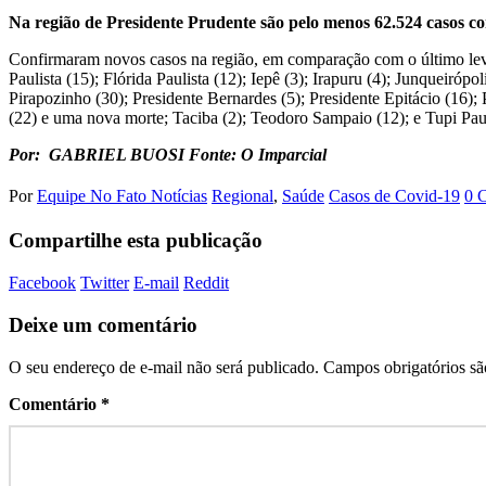
Na região de Presidente Prudente são pelo menos 62.524 casos con
Confirmaram novos casos na região, em comparação com o último leva
Paulista (15); Flórida Paulista (12); Iepê (3); Irapuru (4); Junqueir
Pirapozinho (30); Presidente Bernardes (5); Presidente Epitácio (16)
(22) e uma nova morte; Taciba (2); Teodoro Sampaio (12); e Tupi Paul
Por: GABRIEL BUOSI Fonte: O Imparcial
Por
Equipe No Fato Notícias
Regional
,
Saúde
Casos de Covid-19
0 
Compartilhe esta publicação
Facebook
Twitter
E-mail
Reddit
Deixe um comentário
O seu endereço de e-mail não será publicado.
Campos obrigatórios s
Comentário
*