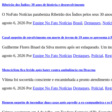
Ribeirão dos Índios: 30 anos de história e desenvolvimento
O NoFato Notícias parabeniza Ribeirão dos Índios pelos seus 30 anos
agosto 6, 2026
Por
Equipe No Fato Notícias
Brasil
,
Destaques
,
Notíc
Casal suspeito de envolvimento em morte de jovem de 19 anos se apresenta à 
Guilherme Flores Bisael da Silva morreu após ser esfaqueado. Um inqué
agosto 6, 2026
Por
Equipe No Fato Notícias
Destaques
,
Policial
,
Reg
Motociclista fica ferido após bater contra ambulância em Dracena
Vítima foi socorrida consciente e encaminhada a pronto atendimento 
agosto 6, 2026
Por
Equipe No Fato Notícias
Destaques
,
Policial
,
Reg
Homem suspeito de incendiar duas casas após agredir a ex-companheira e os fil