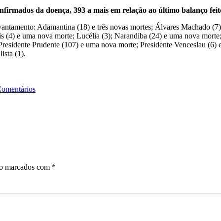
firmados da doença, 393 a mais em relação ao último balanço feito
ntamento: Adamantina (18) e três novas mortes; Álvares Machado (7); 
ópolis (4) e uma nova morte; Lucélia (3); Narandiba (24) e uma nova mor
; Presidente Prudente (107) e uma nova morte; Presidente Venceslau (6)
ista (1).
Comentários
ão marcados com
*