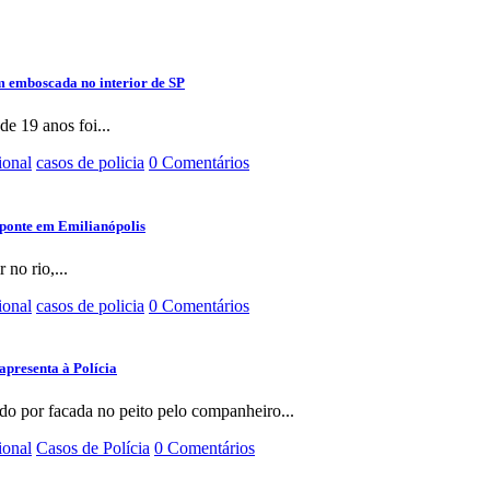
m emboscada no interior de SP
e 19 anos foi...
ional
casos de policia
0 Comentários
ponte em Emilianópolis
 no rio,...
ional
casos de policia
0 Comentários
apresenta à Polícia
do por facada no peito pelo companheiro...
ional
Casos de Polícia
0 Comentários