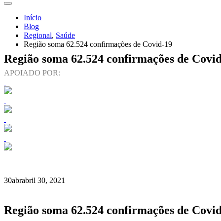
Início
Blog
Regional
,
Saúde
Região soma 62.524 confirmações de Covid-19
Região soma 62.524 confirmações de Covi
APOIADO POR:
30
abr
abril 30, 2021
Região soma 62.524 confirmações de Covi