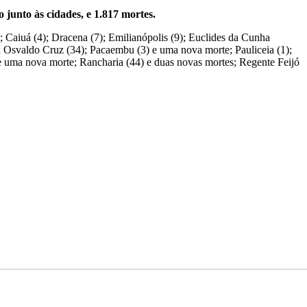
 junto às cidades, e 1.817 mortes.
Caiuá (4); Dracena (7); Emilianópolis (9); Euclides da Cunha
te; Osvaldo Cruz (34); Pacaembu (3) e uma nova morte; Pauliceia (1);
 e uma nova morte; Rancharia (44) e duas novas mortes; Regente Feijó