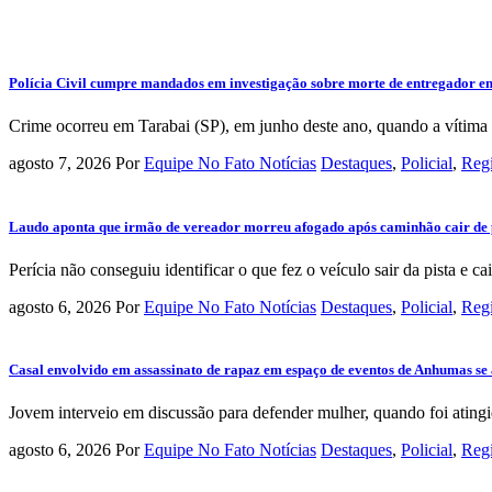
Polícia Civil cumpre mandados em investigação sobre morte de entregador e
Crime ocorreu em Tarabai (SP), em junho deste ano, quando a vítima d
agosto 7, 2026
Por
Equipe No Fato Notícias
Destaques
,
Policial
,
Reg
Laudo aponta que irmão de vereador morreu afogado após caminhão cair de 
Perícia não conseguiu identificar o que fez o veículo sair da pista e cair
agosto 6, 2026
Por
Equipe No Fato Notícias
Destaques
,
Policial
,
Reg
Casal envolvido em assassinato de rapaz em espaço de eventos de Anhumas se 
Jovem interveio em discussão para defender mulher, quando foi atingi
agosto 6, 2026
Por
Equipe No Fato Notícias
Destaques
,
Policial
,
Reg