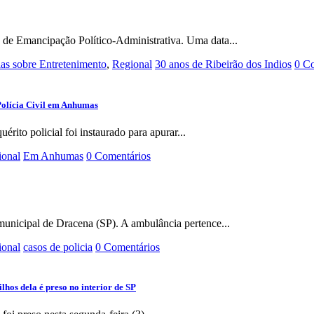
 de Emancipação Político-Administrativa. Uma data...
ias sobre Entretenimento
,
Regional
30 anos de Ribeirão dos Indios
0 C
Polícia Civil em Anhumas
rito policial foi instaurado para apurar...
ional
Em Anhumas
0 Comentários
municipal de Dracena (SP). A ambulância pertence...
ional
casos de policia
0 Comentários
hos dela é preso no interior de SP