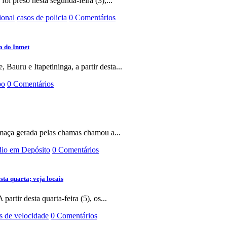
i preso nesta segunda-feira (3),...
ional
casos de policia
0 Comentários
ão do Inmet
 Bauru e Itapetininga, a partir desta...
po
0 Comentários
Fumaça gerada pelas chamas chamou a...
dio em Depósito
0 Comentários
ta quarta; veja locais
rtir desta quarta-feira (5), os...
s de velocidade
0 Comentários