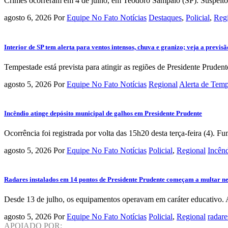
Crimes ocorreram em 4 de julho, em Teodoro Sampaio (SP). Suspeito fo
agosto 6, 2026
Por
Equipe No Fato Notícias
Destaques
,
Policial
,
Reg
Interior de SP tem alerta para ventos intensos, chuva e granizo; veja a previs
Tempestade está prevista para atingir as regiões de Presidente Prudente,
agosto 5, 2026
Por
Equipe No Fato Notícias
Regional
Alerta de Tem
Incêndio atinge depósito municipal de galhos em Presidente Prudente
Ocorrência foi registrada por volta das 15h20 desta terça-feira (4). 
agosto 5, 2026
Por
Equipe No Fato Notícias
Policial
,
Regional
Incên
Radares instalados em 14 pontos de Presidente Prudente começam a multar nes
Desde 13 de julho, os equipamentos operavam em caráter educativo. A pa
agosto 5, 2026
Por
Equipe No Fato Notícias
Policial
,
Regional
radare
APOIADO POR: