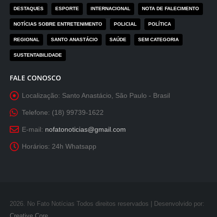
DESTAQUES
ESPORTE
INTERNACIONAL
NOTA DE FALECIMENTO
NOTÍCIAS SOBRE ENTRETENIMENTO
POLICIAL
POLÍTICA
REGIONAL
SANTO ANASTÁCIO
SAÚDE
SEM CATEGORIA
SUSTENTABILIDADE
FALE CONOSCO
Localização:
Santo Anastácio, São Paulo - Brasil
Telefone:
(18) 99739-1622
E-mail:
nofatonoticias@gmail.com
Horários:
24h Whatsapp
2026
. No Fato Notícias Todos direitos reservados | Desenvolvido por:
Creative Core