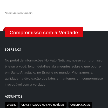
Notas de falecimento
Compromisso com a Verdade
SOBRE NÓS
No portal de informações No Fato Notícias, nosso compromisso
é levar a você, leitor, detalhes abrangentes sobre o que ocorre
em Santo Anastácio, no Brasil e no mundo. Priorizamos a
agilidade na divulgação dos fatos e mantemos um compromisso
irrevogável com a verdade.
ASSUNTOS
BRASIL
CLASSIFICADOS NO FATO NOTÍCIAS
COLUNA SOCIAL