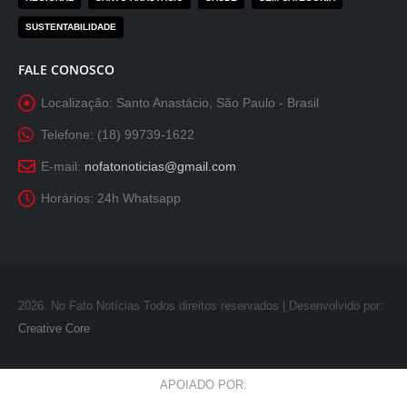
SUSTENTABILIDADE
FALE CONOSCO
Localização:
Santo Anastácio, São Paulo - Brasil
Telefone:
(18) 99739-1622
E-mail:
nofatonoticias@gmail.com
Horários:
24h Whatsapp
2026
. No Fato Notícias Todos direitos reservados | Desenvolvido por:
Creative Core
APOIADO POR: