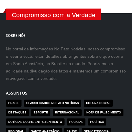
Compromisso com a Verdade
SOBRE NÓS
No portal de informações No Fato Notícias, nosso compromisso
é levar a você, leitor, detalhes abrangentes sobre o que ocorre
em Santo Anastácio, no Brasil e no mundo. Priorizamos a
agilidade na divulgação dos fatos e mantemos um compromisso
irrevogável com a verdade.
ASSUNTOS
BRASIL
CLASSIFICADOS NO FATO NOTÍCIAS
COLUNA SOCIAL
DESTAQUES
ESPORTE
INTERNACIONAL
NOTA DE FALECIMENTO
NOTÍCIAS SOBRE ENTRETENIMENTO
POLICIAL
POLÍTICA
REGIONAL
SANTO ANASTÁCIO
SAÚDE
SEM CATEGORIA