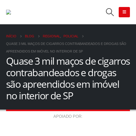
INÍCIO
BLOG
REGIONAL
,
POLICIAL
QUASE 3 MIL MAÇOS DE CIGARROS CONTRABANDEADOS E DROGAS SÃO
APREENDIDOS EM IMÓVEL NO INTERIOR DE SP
Quase 3 mil maços de cigarros
contrabandeados e drogas
são apreendidos em imóvel
no interior de SP
APOIADO POR: