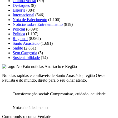
Coluna Social
(50)
Destaques
(8)
Esporte
(384)
Internacional
(546)
Nota de Falecimento
(1.100)
Notícias sobre Entretenimento
(819)
Policial
(6.094)
Política
(1.197)
Regional
(8.962)
Santo Anastácio
(1.691)
Saúde
(2.851)
Sem Categoria
(5)
Sustentabilidade
(14)
Notícias rápidas e confiáveis de Santo Anastácio, região Oeste
Paulista e do mundo, direto para o seu olhar atento.
Transformação social: Compromisso, cuidado, equidade.
Notas de falecimento
Compromisso com a Verdade