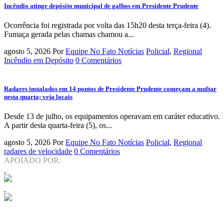
Incêndio atinge depósito municipal de galhos em Presidente Prudente
Ocorrência foi registrada por volta das 15h20 desta terça-feira (4).
Fumaça gerada pelas chamas chamou a...
agosto 5, 2026
Por
Equipe No Fato Notícias
Policial
,
Regional
Incêndio em Depósito
0 Comentários
Radares instalados em 14 pontos de Presidente Prudente começam a multar
nesta quarta; veja locais
Desde 13 de julho, os equipamentos operavam em caráter educativo.
A partir desta quarta-feira (5), os...
agosto 5, 2026
Por
Equipe No Fato Notícias
Policial
,
Regional
radares de velocidade
0 Comentários
APOIADO POR: