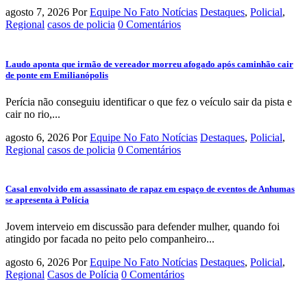
agosto 7, 2026
Por
Equipe No Fato Notícias
Destaques
,
Policial
,
Regional
casos de policia
0 Comentários
Laudo aponta que irmão de vereador morreu afogado após caminhão cair
de ponte em Emilianópolis
Perícia não conseguiu identificar o que fez o veículo sair da pista e
cair no rio,...
agosto 6, 2026
Por
Equipe No Fato Notícias
Destaques
,
Policial
,
Regional
casos de policia
0 Comentários
Casal envolvido em assassinato de rapaz em espaço de eventos de Anhumas
se apresenta à Polícia
Jovem interveio em discussão para defender mulher, quando foi
atingido por facada no peito pelo companheiro...
agosto 6, 2026
Por
Equipe No Fato Notícias
Destaques
,
Policial
,
Regional
Casos de Polícia
0 Comentários