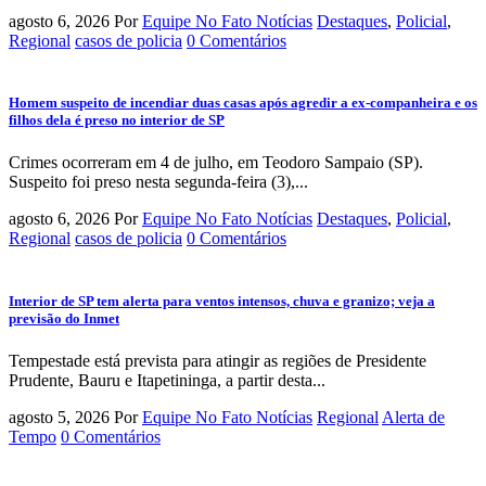
agosto 6, 2026
Por
Equipe No Fato Notícias
Destaques
,
Policial
,
Regional
casos de policia
0 Comentários
Homem suspeito de incendiar duas casas após agredir a ex-companheira e os
filhos dela é preso no interior de SP
Crimes ocorreram em 4 de julho, em Teodoro Sampaio (SP).
Suspeito foi preso nesta segunda-feira (3),...
agosto 6, 2026
Por
Equipe No Fato Notícias
Destaques
,
Policial
,
Regional
casos de policia
0 Comentários
Interior de SP tem alerta para ventos intensos, chuva e granizo; veja a
previsão do Inmet
Tempestade está prevista para atingir as regiões de Presidente
Prudente, Bauru e Itapetininga, a partir desta...
agosto 5, 2026
Por
Equipe No Fato Notícias
Regional
Alerta de
Tempo
0 Comentários