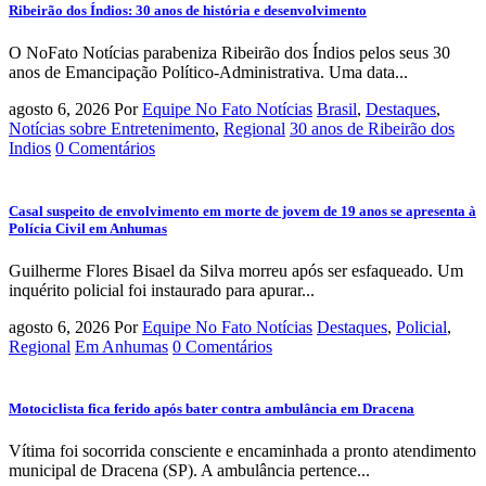
Ribeirão dos Índios: 30 anos de história e desenvolvimento
O NoFato Notícias parabeniza Ribeirão dos Índios pelos seus 30
anos de Emancipação Político-Administrativa. Uma data...
agosto 6, 2026
Por
Equipe No Fato Notícias
Brasil
,
Destaques
,
Notícias sobre Entretenimento
,
Regional
30 anos de Ribeirão dos
Indios
0 Comentários
Casal suspeito de envolvimento em morte de jovem de 19 anos se apresenta à
Polícia Civil em Anhumas
Guilherme Flores Bisael da Silva morreu após ser esfaqueado. Um
inquérito policial foi instaurado para apurar...
agosto 6, 2026
Por
Equipe No Fato Notícias
Destaques
,
Policial
,
Regional
Em Anhumas
0 Comentários
Motociclista fica ferido após bater contra ambulância em Dracena
Vítima foi socorrida consciente e encaminhada a pronto atendimento
municipal de Dracena (SP). A ambulância pertence...