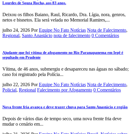
Lourdes de Souza Rocha, aos 83 anos.
Deixou os filhos Baiano, Raul, Ricardo, Dra. Lígia, nora, genros,
netos e bisnetos. Ela será velada no Memorial Ramires,...
julho 24, 2026
Por
Equipe No Fato Notícias
Nota de Falecimento
,
Regional
,
Santo Anastácio
nota de falecimento
0 Comentários
Ajudante que foi vítima de afogamento no Rio Paranapanema em Iepê é
sepultado em Prudente
Vítima, de 46 anos, submergiu e desapareceu nas águas no sábado;
caso foi registrado pela Polícia...
julho 22, 2026
Por
Equipe No Fato Notícias
Nota de Falecimento
,
Policial
,
Regional
Falecimento por Afogamento
0 Comentários
Nova frente fria avança e deve trazer chuva para Santo Anastácio e região
Depois de vários dias de tempo seco, uma nova frente fria deve
mudar o cenário em...