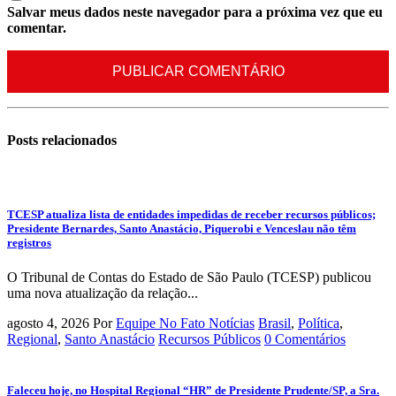
Salvar meus dados neste navegador para a próxima vez que eu
comentar.
Posts
relacionados
TCESP atualiza lista de entidades impedidas de receber recursos públicos;
Presidente Bernardes, Santo Anastácio, Piquerobi e Venceslau não têm
registros
O Tribunal de Contas do Estado de São Paulo (TCESP) publicou
uma nova atualização da relação...
agosto 4, 2026
Por
Equipe No Fato Notícias
Brasil
,
Política
,
Regional
,
Santo Anastácio
Recursos Públicos
0 Comentários
Faleceu hoje, no Hospital Regional “HR” de Presidente Prudente/SP, a Sra.