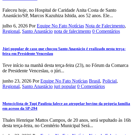
Faleceu hoje, no Hospital de Caridade Anita Costa de Santo
Anastácio/SP, Marcos Kazuhiza Ishida, aos 52 anos. Ele...
julho 6, 2026
Por
Equipe No Fato Notícias
Nota de Falecimento
,
Regional
,
Santo Anastácio
nota de falecimento
0 Comentários
Júri popular de caso que chocou Santo Anastácio é realizado nesta terça-
feira em Presidente Venceslau
Teve início na manhã desta terça-feira (23), no Fórum da Comarca
de Presidente Venceslau, o júri...
junho 23, 2026
Por
Equipe No Fato Notícias
Brasil
,
Policial
,
Regional
,
Santo Anastácio
juri popular
0 Comentários
Motociclista de Tupi Paulista falece ao atropelar bovino da própria família
em acesso da SP-294
Thales Henrique Mattos Campos, de 20 anos, será sepultado às 16h
desta terça-feira, no Cemitério Municipal Será...