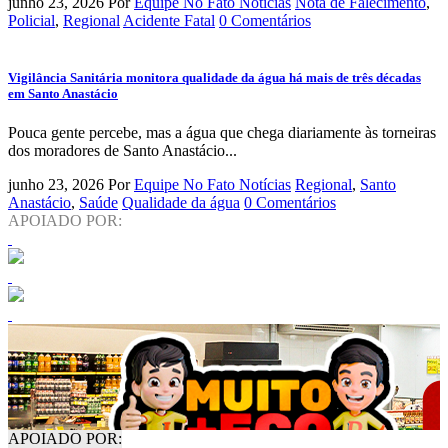
junho 23, 2026
Por
Equipe No Fato Notícias
Nota de Falecimento
,
Policial
,
Regional
Acidente Fatal
0 Comentários
Vigilância Sanitária monitora qualidade da água há mais de três décadas
em Santo Anastácio
Pouca gente percebe, mas a água que chega diariamente às torneiras
dos moradores de Santo Anastácio...
junho 23, 2026
Por
Equipe No Fato Notícias
Regional
,
Santo
Anastácio
,
Saúde
Qualidade da água
0 Comentários
APOIADO POR:
APOIADO POR: