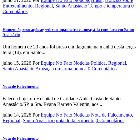
julho 21, 2026
Por
Equipe No Fato Notícias
Brasil
,
Notícias sobre
Entretenimento
,
Regional
,
Santo Anastácio
Tempo e temperatura
0
Comentários
Homem é preso após agredir companheira e ameaçá-la com faca em Santo
Anastácio
Um homem de 23 anos foi preso em flagrante na manhã desta terça-
feira (14), em Santo...
julho 15, 2026
Por
Equipe No Fato Notícias
Política
,
Regional
,
Santo Anastácio
Ameaça com arma branca
0 Comentários
Nota de Falecimento
Faleceu hoje, no Hospital de Caridade Anita Costa de Santo
Anastácio/SP, a Sra. Evana Barreto Valentin, aos...
julho 14, 2026
Por
Equipe No Fato Notícias
Nota de Falecimento
,
Regional
,
Santo Anastácio
nota de falecimento
0 Comentários
Nota de Falecimento