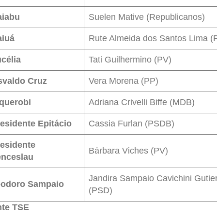
aiabu
Suelen Mative (Republicanos)
aiuá
Rute Almeida dos Santos Lima (
célia
Tati Guilhermino (PV)
valdo Cruz
Vera Morena (PP)
querobi
Adriana Crivelli Biffe (MDB)
esidente Epitácio
Cassia Furlan (PSDB)
esidente
Bárbara Viches (PV)
enceslau
Jandira Sampaio Cavichini Gutie
eodoro Sampaio
(PSD)
nte TSE