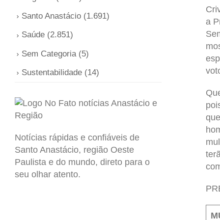
Cri
Santo Anastácio
(1.691)
a P
Sem
Saúde
(2.851)
mos
Sem Categoria
(5)
esp
vot
Sustentabilidade
(14)
Que
poi
que
hom
Notícias rápidas e confiáveis de
mul
Santo Anastácio, região Oeste
ter
Paulista e do mundo, direto para o
com
seu olhar atento.
PR
M