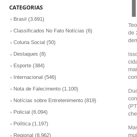
CATEGORIAS
Brasil
(3.691)
Teo
Classificados No Fato Notícias
(6)
de 
dem
Coluna Social
(50)
Iss
Destaques
(8)
cid
Esporte
(384)
mai
com
Internacional
(546)
Nota de Falecimento
(1.100)
Dua
con
Notícias sobre Entretenimento
(819)
(PT
Policial
(6.094)
che
Política
(1.197)
Mas
mui
Regional
(8.962)