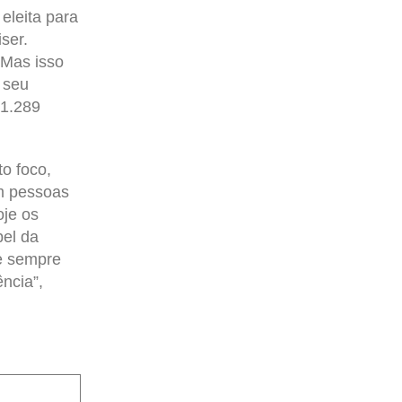
eleita para
ser.
 Mas isso
 seu
 1.289
o foco,
m pessoas
oje os
el da
ue sempre
ncia”,