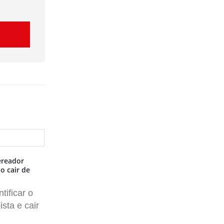
ereador
Casal envolvido em assassinato de rapaz
o cair de
em espaço de eventos de Anhumas se
apresenta à Polícia
tificar o
Jovem interveio em discussão para
ista e cair
defender mulher, quando foi atingido
por facada no peito pelo