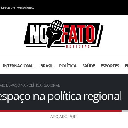
 preciso e verdadeiro.
INTERNACIONAL
BRASIL
POLÍTICA
SAÚDE
ESPORTES
E
S ESPAÇO NA POLÍTICA REGIONAL
paço na política regional
APOIADO POR: