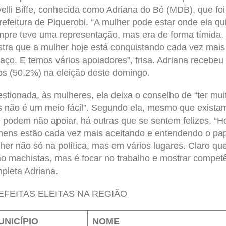
velli Biffe, conhecida como Adriana do Bó (MDB), que foi 
refeitura de Piquerobi. “A mulher pode estar onde ela qui
pre teve uma representação, mas era de forma tímida.
tra que a mulher hoje está conquistando cada vez mais
aço. E temos vários apoiadores”, frisa. Adriana recebeu
os (50,2%) na eleição deste domingo.
stionada, às mulheres, ela deixa o conselho de “ter muit
s não é um meio fácil”. Segundo ela, mesmo que exista
 podem não apoiar, há outras que se sentem felizes. “H
ens estão cada vez mais aceitando e entendendo o pap
her não só na política, mas em vários lugares. Claro q
ão machistas, mas é focar no trabalho e mostrar competê
pleta Adriana.
EFEITAS ELEITAS NA REGIÃO
UNICÍPIO
NOME