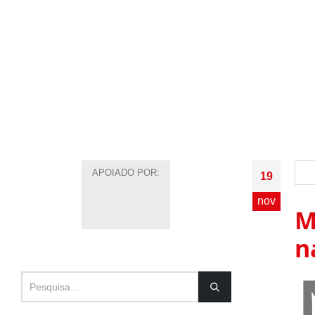
APOIADO POR:
19
nov
M
n