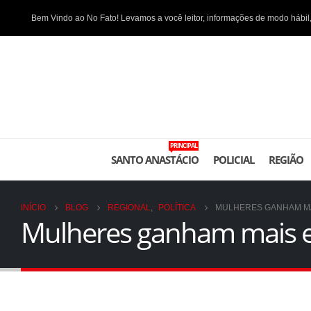
Bem Vindo ao No Fato! Levamos a você leitor, informações de modo hábil,
PRINCIPAL
SANTO ANASTÁCIO
POLICIAL
REGIÃO
INÍCIO
BLOG
REGIONAL
,
POLÍTICA
MULHERES GANHAM MAI
Mulheres ganham mais es