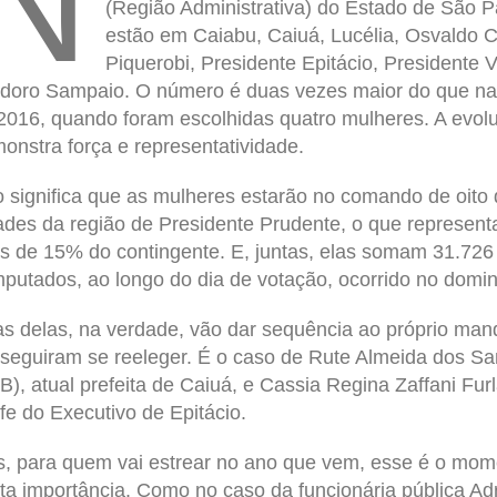
N
(Região Administrativa) do Estado de São P
estão em Caiabu, Caiuá, Lucélia, Osvaldo C
Piquerobi, Presidente Epitácio, Presidente 
doro Sampaio. O número é duas vezes maior do que na
2016, quando foram escolhidas quatro mulheres. A evol
onstra força e representatividade.
o significa que as mulheres estarão no comando de oito
ades da região de Presidente Prudente, o que represent
s de 15% do contingente. E, juntas, elas somam 31.726
putados, ao longo do dia de votação, ocorrido no domi
s delas, na verdade, vão dar sequência ao próprio mand
seguiram se reeleger. É o caso de Rute Almeida dos Sa
B), atual prefeita de Caiuá, e Cassia Regina Zaffani Fu
fe do Executivo de Epitácio.
, para quem vai estrear no ano que vem, esse é o mom
ta importância. Como no caso da funcionária pública Ad