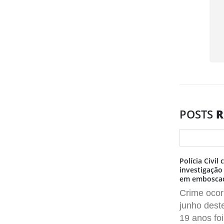
POSTS
R
Polícia Civi
investigação
em emboscada
Crime ocor
junho dest
19 anos foi.