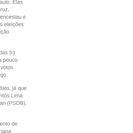
aulo. Elas
ruz,
Venceslau e
s eleições
ução
 das 53
a pouco
 votos
ngo.
ato, já que
ntos Lima
rlan (PSDB),
ento de
riana