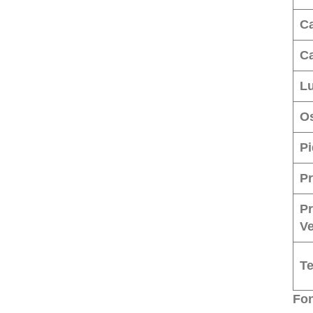
C
C
Lu
Os
Pi
Pr
Pr
V
T
Fo