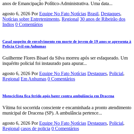
anos de Emancipação Político-Administrativa. Uma data...
agosto 6, 2026
Por
Equipe No Fato Notícias
Brasil
,
Destaques
,
Notícias sobre Entretenimento
,
Regional
30 anos de Ribeirão dos
Indios
0 Comentários
Casal suspeito de envolvimento em morte de jovem de 19 anos se apresenta à
Polícia Civil em Anhumas
Guilherme Flores Bisael da Silva morreu após ser esfaqueado. Um
inquérito policial foi instaurado para apurar...
agosto 6, 2026
Por
Equipe No Fato Notícias
Destaques
,
Policial
,
Regional
Em Anhumas
0 Comentários
Motociclista fica ferido após bater contra ambulância em Dracena
Vítima foi socorrida consciente e encaminhada a pronto atendimento
municipal de Dracena (SP). A ambulância pertence...
agosto 6, 2026
Por
Equipe No Fato Notícias
Destaques
,
Policial
,
Regional
casos de policia
0 Comentários