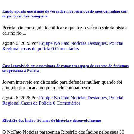
Laudo aponta que irmão de vereador morreu afogado após caminhão cair
de ponte em Emilianópolis
Perícia não conseguiu identificar o que fez o veículo sair da pista e
cair no rio,...
agosto 6, 2026
Por
Equipe No Fato Notícias
Destaques
,
Policial
,
Regional
casos de policia
0 Comentários
Casal envolvido em assassinato de rapaz em espaço de eventos de Anhumas
se apresenta à Polícia
Jovem interveio em discussão para defender mulher, quando foi
atingido por facada no peito pelo companheiro...
agosto 6, 2026
Por
Equipe No Fato Notícias
Destaques
,
Policial
,
Regional
Casos de Polícia
0 Comentários
Ribeirão dos Índios: 30 anos de história e desenvolvimento
O NoFato Notícias parabeniza Ribeirão dos Índios pelos seus 30