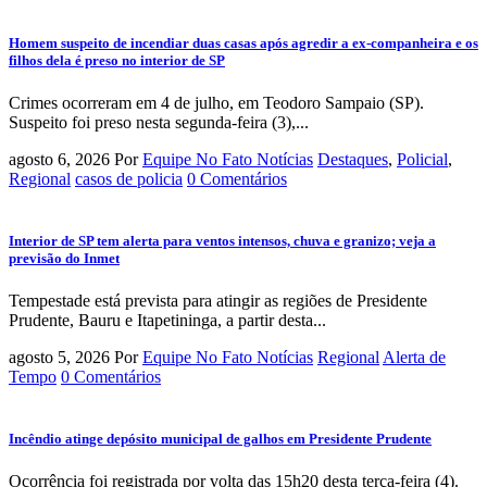
Homem suspeito de incendiar duas casas após agredir a ex-companheira e os
filhos dela é preso no interior de SP
Crimes ocorreram em 4 de julho, em Teodoro Sampaio (SP).
Suspeito foi preso nesta segunda-feira (3),...
agosto 6, 2026
Por
Equipe No Fato Notícias
Destaques
,
Policial
,
Regional
casos de policia
0 Comentários
Interior de SP tem alerta para ventos intensos, chuva e granizo; veja a
previsão do Inmet
Tempestade está prevista para atingir as regiões de Presidente
Prudente, Bauru e Itapetininga, a partir desta...
agosto 5, 2026
Por
Equipe No Fato Notícias
Regional
Alerta de
Tempo
0 Comentários
Incêndio atinge depósito municipal de galhos em Presidente Prudente
Ocorrência foi registrada por volta das 15h20 desta terça-feira (4).