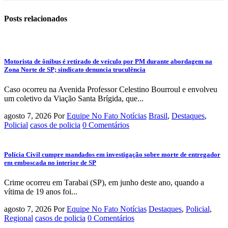
Posts
relacionados
Motorista de ônibus é retirado de veículo por PM durante abordagem na
Zona Norte de SP; sindicato denuncia truculência
Caso ocorreu na Avenida Professor Celestino Bourroul e envolveu
um coletivo da Viação Santa Brígida, que...
agosto 7, 2026
Por
Equipe No Fato Notícias
Brasil
,
Destaques
,
Policial
casos de policia
0 Comentários
Polícia Civil cumpre mandados em investigação sobre morte de entregador
em emboscada no interior de SP
Crime ocorreu em Tarabai (SP), em junho deste ano, quando a
vítima de 19 anos foi...
agosto 7, 2026
Por
Equipe No Fato Notícias
Destaques
,
Policial
,
Regional
casos de policia
0 Comentários