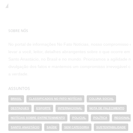
Compromisso com a Verdade
SOBRE NÓS
No portal de informações No Fato Notícias, nosso compromisso é
levar a você, leitor, detalhes abrangentes sobre o que ocorre em
Santo Anastácio, no Brasil e no mundo. Priorizamos a agilidade n
divulgação dos fatos e mantemos um compromisso irrevogável c
a verdade.
ASSUNTOS
BRASIL
CLASSIFICADOS NO FATO NOTÍCIAS
COLUNA SOCIAL
DESTAQUES
ESPORTE
INTERNACIONAL
NOTA DE FALECIMENTO
NOTÍCIAS SOBRE ENTRETENIMENTO
POLICIAL
POLÍTICA
REGIONAL
SANTO ANASTÁCIO
SAÚDE
SEM CATEGORIA
SUSTENTABILIDADE