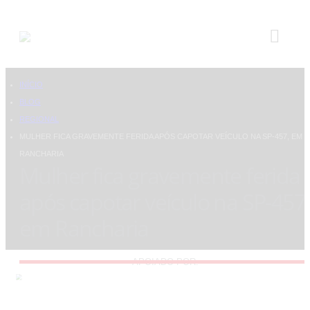
INÍCIO
BLOG
REGIONAL
MULHER FICA GRAVEMENTE FERIDA APÓS CAPOTAR VEÍCULO NA SP-457, EM
RANCHARIA
Mulher fica gravemente ferida
após capotar veículo na SP-457,
em Rancharia
APOIADO POR: