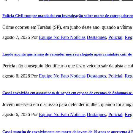
Polícia Civil cumpre mandados em investigação sobre morte de entregador e
Crime ocorreu em Tarabai (SP), em junho deste ano, quando a vítima d
agosto 7, 2026
Por
Equipe No Fato Notícias
Destaques
,
Policial
,
Reg
Laudo aponta que irmão de vereador morreu afogado após caminhão cair de 
Perícia não conseguiu identificar o que fez o veículo sair da pista e cair
agosto 6, 2026
Por
Equipe No Fato Notícias
Destaques
,
Policial
,
Reg
Casal envolvido em assassinato de rapaz em espaço de eventos de Anhumas se 
Jovem interveio em discussão para defender mulher, quando foi atingi
agosto 6, 2026
Por
Equipe No Fato Notícias
Destaques
,
Policial
,
Reg
Casal suspeito de envolvimento em morte de jovem de 19 anos se apresenta à 