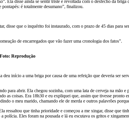
isso”. Ela disse ainda se sentir triste e revoltada com o desfecho da br
 e pontapés: é totalmente desumano”, finalizou.
r, disse que o inquérito foi instaurado, com o prazo de 45 dias para se
 “nomeação de encarregados que vão fazer uma cronologia dos fatos”.
. Foto: Reprodução
a deu início a uma briga por causa de uma refeição que deveria ser servi
ando para abrir. Ela chegou sozinha, com uma lata de cerveja na mão e p
ndo as coisas. Era 18h30 e eu expliquei que, assim que tivesse pronto 
redindo o meu marido, chamando ele de merda e outros palavrões porque 
ressaltou que tinha prioridade e começou a me xingar, disse que tinha 
 a polícia. Eles foram na pousada e lá eu escutava os gritos e xingament