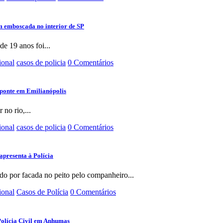
m emboscada no interior de SP
e 19 anos foi...
ional
casos de policia
0 Comentários
ponte em Emilianópolis
 no rio,...
ional
casos de policia
0 Comentários
apresenta à Polícia
do por facada no peito pelo companheiro...
ional
Casos de Polícia
0 Comentários
Polícia Civil em Anhumas