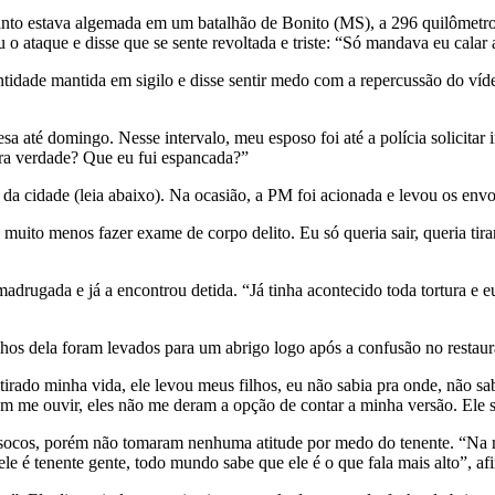
uanto estava algemada em um batalhão de Bonito (MS), a 296 quilômet
u o ataque e disse que se sente revoltada e triste: “Só mandava eu calar
entidade mantida em sigilo e disse sentir medo com a repercussão do víd
sa até domingo. Nesse intervalo, meu esposo foi até a polícia solicita
 era verdade? Que eu fui espancada?”
a cidade (leia abaixo). Na ocasião, a PM foi acionada e levou os envol
uito menos fazer exame de corpo delito. Eu só queria sair, queria tirar
rugada e já a encontrou detida. “Já tinha acontecido toda tortura e eu
hos dela foram levados para um abrigo logo após a confusão no restaura
irado minha vida, ele levou meus filhos, eu não sabia pra onde, não sa
iam me ouvir, eles não me deram a opção de contar a minha versão. Ele 
 socos, porém não tomaram nenhuma atitude por medo do tenente. “Na 
 ele é tenente gente, todo mundo sabe que ele é o que fala mais alto”, af