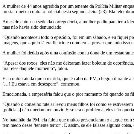
A mulher de 44 anos agredida por um tenente da Polícia Militar enq
prestar queixa contra o policial nesta segunda-feira (23). Ela relembro
Antes de entrar na sede da corregedoria, a mulher pediu para ter a id
mas não havia sido denunciado.
“Quando aconteceu todo o episódio, foi em um sábado, e eu fiquei pre
imagens, que aquilo lá era fictício e como eu ia provar que tudo isso
A mulher foi detida após uma confusão com a dona de um restaurante d
“Apesar dos roxos, eles não me deixaram fazer boletim de ocorrência, m
tirar eles daquele momento”, falou.
Ela contou ainda que o marido, que é cabo da PM, chegou durante a mad
[…] Eu estava em desespero”, comentou.
Emocionada, a empresária falou que o pior momento foi quando os fil
“Quando o conselho tutelar levou meus filhos foi como se estivessem t
[policiais] não queriam me ouvir. Esse era o problema, eles não quer
No batalhão da PM, ela falou que muitos presenciaram o ataque com
tem medo desse ‘tenente terror’. E assim, se ele falasse alguma coisa,