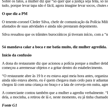
Sobre os fatos, a mulher diz que “só quer que a justiça seja feita, só 
tudo, porque levar tapa não é fácil, agora imagine levar socos, chutes
O que diz a PM
O tenente-coronel Cleder Silva, chefe de comunicação da Polícia Milita
afastados de suas atividades e ainda não prestaram depoimento.
Silva ressaltou que os trâmites burocráticos já tiveram início, com a
Só mandava calar a boca e me batia muito, diz mulher agredida
Início da confusão
A dona do restaurante diz que acionou a polícia porque a mulher detid
começou a arremessar objetos e a gritar dentro do estabelecimento.
“O restaurante abre às 19 h e eu estava aqui meia hora antes, organiz
ainda não estava aberto, eu é quem chegava mais cedo para ir adianta
chegou lá com uma criança no braço e a lata de cerveja em outra, ag
A comerciante contou também que a mulher a agrediu verbalmente. “Ela 
dela, a mocinha, a retirou de lá e, neste momento, eu já tinha chamado
Fonte G1