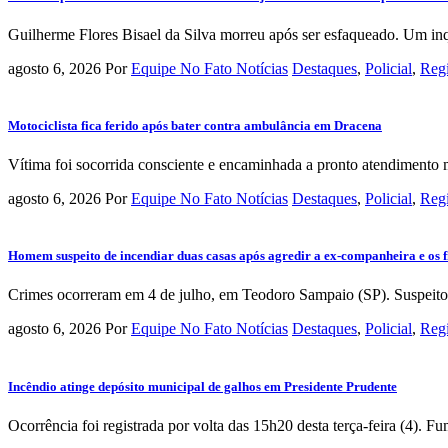
Guilherme Flores Bisael da Silva morreu após ser esfaqueado. Um inqué
agosto 6, 2026
Por
Equipe No Fato Notícias
Destaques
,
Policial
,
Reg
Motociclista fica ferido após bater contra ambulância em Dracena
Vítima foi socorrida consciente e encaminhada a pronto atendimento 
agosto 6, 2026
Por
Equipe No Fato Notícias
Destaques
,
Policial
,
Reg
Homem suspeito de incendiar duas casas após agredir a ex-companheira e os fil
Crimes ocorreram em 4 de julho, em Teodoro Sampaio (SP). Suspeito fo
agosto 6, 2026
Por
Equipe No Fato Notícias
Destaques
,
Policial
,
Reg
Incêndio atinge depósito municipal de galhos em Presidente Prudente
Ocorrência foi registrada por volta das 15h20 desta terça-feira (4). 