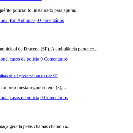
rito policial foi instaurado para apurar...
ional
Em Anhumas
0 Comentários
municipal de Dracena (SP). A ambulância pertence...
ional
casos de policia
0 Comentários
hos dela é preso no interior de SP
i preso nesta segunda-feira (3),...
ional
casos de policia
0 Comentários
Fumaça gerada pelas chamas chamou a...