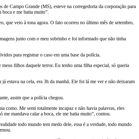
ros de Campo Grande (MS), esteve na corregedoria da corporação para
 a boca e me batia muito”.
eo, que veio à tona agora. O fato ocorreu no último mês de setembro,
r imagens junto com o meu sobrinho e foi informado que não tinha
vidos para registrar o caso em uma base da polícia.
 meus filhos daquele terror. Eu tenho uma filha especial, só queria
 já estava na cela, era 3h da manhã. Ele foi lá me ver e não deixaram
nte, assim que a polícia chegou.
bia como. Me senti totalmente incapaz e não havia palavras, eles
só me mandava calar a boca, ele me batia muito”, contou.
realidade todo mundo tem medo dele, essa é a verdade, todo mundo
irmou.