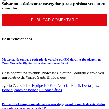
Salvar meus dados neste navegador para a próxima vez que eu
comentar.
Posts
relacionados
Motorista de ônibus é retirado de veículo por PM durante abordagem na
Zona Norte de SP; sindicato denuncia truculência
Caso ocorreu na Avenida Professor Celestino Bourroul e envolveu
um coletivo da Viação Santa Brígida, que...
agosto 7, 2026
Por
Equipe No Fato Notícias
Brasil
,
Destaques
,
Policial
casos de policia
0 Comentários
Polícia Civil cumpre mandados em investigação sobre morte de entregador
em emboscada no interior de SP