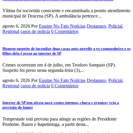
Vítima foi socorrida consciente e encaminhada a pronto atendimento
municipal de Dracena (SP). A ambulância pertence...
agosto 6, 2026
Por
Equipe No Fato Notícias
Destaques
,
Policial
,
Regional
casos de policia
0 Comentários
Homem suspeito de incendiar duas casas após agredir a ex-companheira e os
filhos dela é preso no interior de SP
Crimes ocorreram em 4 de julho, em Teodoro Sampaio (SP).
Suspeito foi preso nesta segunda-feira (3),...
agosto 6, 2026
Por
Equipe No Fato Notícias
Destaques
,
Policial
,
Regional
casos de policia
0 Comentários
Interior de SP tem alerta para ventos intensos, chuva e granizo; veja a
previsão do Inmet
Tempestade está prevista para atingir as regiões de Presidente
Prudente, Bauru e Itapetininga, a partir desta...