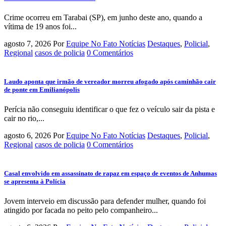
Crime ocorreu em Tarabai (SP), em junho deste ano, quando a
vítima de 19 anos foi...
agosto 7, 2026
Por
Equipe No Fato Notícias
Destaques
,
Policial
,
Regional
casos de policia
0 Comentários
Laudo aponta que irmão de vereador morreu afogado após caminhão cair
de ponte em Emilianópolis
Perícia não conseguiu identificar o que fez o veículo sair da pista e
cair no rio,...
agosto 6, 2026
Por
Equipe No Fato Notícias
Destaques
,
Policial
,
Regional
casos de policia
0 Comentários
Casal envolvido em assassinato de rapaz em espaço de eventos de Anhumas
se apresenta à Polícia
Jovem interveio em discussão para defender mulher, quando foi
atingido por facada no peito pelo companheiro...