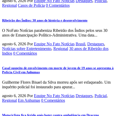
agosto 6, 2026
Por
Equipe No Fato Notícias
Destaques
,
Policial
,
Regional
Casos de Polícia
0 Comentários
Ribeirão dos Índios: 30 anos de história e desenvolvimento
O NoFato Notícias parabeniza Ribeirão dos Índios pelos seus 30
anos de Emancipação Político-Administrativa. Uma data...
agosto 6, 2026
Por
Equipe No Fato Notícias
Brasil
,
Destaques
,
Notícias sobre Entretenimento
,
Regional
30 anos de Ribeirão dos
Indios
0 Comentários
Casal suspeito de envolvimento em morte de jovem de 19 anos se apresenta à
Polícia Civil em Anhumas
Guilherme Flores Bisael da Silva morreu após ser esfaqueado. Um
inquérito policial foi instaurado para apurar...
agosto 6, 2026
Por
Equipe No Fato Notícias
Destaques
,
Policial
,
Regional
Em Anhumas
0 Comentários
Motociclista fica ferido após bater contra ambulância em Dracena