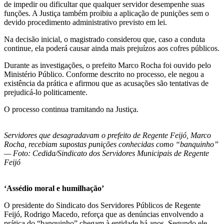
de impedir ou dificultar que qualquer servidor desempenhe suas
funções. A Justiça também proibiu a aplicação de punições sem o
devido procedimento administrativo previsto em lei.
Na decisão inicial, o magistrado considerou que, caso a conduta
continue, ela poderá causar ainda mais prejuízos aos cofres públicos.
Durante as investigações, o prefeito Marco Rocha foi ouvido pelo
Ministério Público. Conforme descrito no processo, ele negou a
existência da prática e afirmou que as acusações são tentativas de
prejudicá-lo politicamente.
O processo continua tramitando na Justiça.
Servidores que desagradavam o prefeito de Regente Feijó, Marco
Rocha, recebiam supostas punições conhecidas como “banquinho”
— Foto: Cedida/Sindicato dos Servidores Municipais de Regente
Feijó
‘Assédio moral e humilhação’
O presidente do Sindicato dos Servidores Públicos de Regente
Feijó, Rodrigo Macedo, reforça que as denúncias envolvendo a
prática do “banquinho” chegam à entidade há anos. Segundo ele,