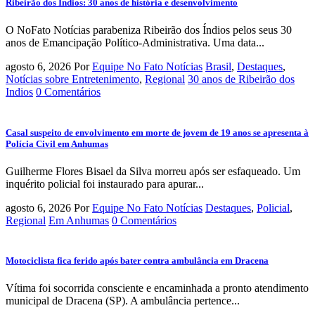
Ribeirão dos Índios: 30 anos de história e desenvolvimento
O NoFato Notícias parabeniza Ribeirão dos Índios pelos seus 30
anos de Emancipação Político-Administrativa. Uma data...
agosto 6, 2026
Por
Equipe No Fato Notícias
Brasil
,
Destaques
,
Notícias sobre Entretenimento
,
Regional
30 anos de Ribeirão dos
Indios
0 Comentários
Casal suspeito de envolvimento em morte de jovem de 19 anos se apresenta à
Polícia Civil em Anhumas
Guilherme Flores Bisael da Silva morreu após ser esfaqueado. Um
inquérito policial foi instaurado para apurar...
agosto 6, 2026
Por
Equipe No Fato Notícias
Destaques
,
Policial
,
Regional
Em Anhumas
0 Comentários
Motociclista fica ferido após bater contra ambulância em Dracena
Vítima foi socorrida consciente e encaminhada a pronto atendimento
municipal de Dracena (SP). A ambulância pertence...