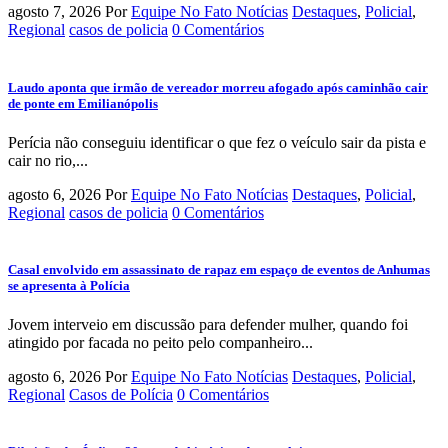
agosto 7, 2026
Por
Equipe No Fato Notícias
Destaques
,
Policial
,
Regional
casos de policia
0 Comentários
Laudo aponta que irmão de vereador morreu afogado após caminhão cair
de ponte em Emilianópolis
Perícia não conseguiu identificar o que fez o veículo sair da pista e
cair no rio,...
agosto 6, 2026
Por
Equipe No Fato Notícias
Destaques
,
Policial
,
Regional
casos de policia
0 Comentários
Casal envolvido em assassinato de rapaz em espaço de eventos de Anhumas
se apresenta à Polícia
Jovem interveio em discussão para defender mulher, quando foi
atingido por facada no peito pelo companheiro...
agosto 6, 2026
Por
Equipe No Fato Notícias
Destaques
,
Policial
,
Regional
Casos de Polícia
0 Comentários