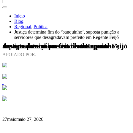
Início
Blog
Regional
,
Política
Justiça determina fim do ‘banquinho’, suposta punição a
servidores que desagradavam prefeito em Regente Feijó
Justiça determina fim do ‘banquinho’, suposta punição a servidores que desagradavam prefeito em Regente Feijó
APOIADO POR:
27
maio
maio 27, 2026