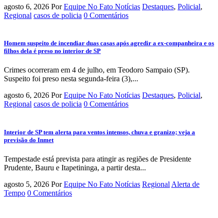
agosto 6, 2026
Por
Equipe No Fato Notícias
Destaques
,
Policial
,
Regional
casos de policia
0 Comentários
Homem suspeito de incendiar duas casas após agredir a ex-companheira e os
filhos dela é preso no interior de SP
Crimes ocorreram em 4 de julho, em Teodoro Sampaio (SP).
Suspeito foi preso nesta segunda-feira (3),...
agosto 6, 2026
Por
Equipe No Fato Notícias
Destaques
,
Policial
,
Regional
casos de policia
0 Comentários
Interior de SP tem alerta para ventos intensos, chuva e granizo; veja a
previsão do Inmet
Tempestade está prevista para atingir as regiões de Presidente
Prudente, Bauru e Itapetininga, a partir desta...
agosto 5, 2026
Por
Equipe No Fato Notícias
Regional
Alerta de
Tempo
0 Comentários