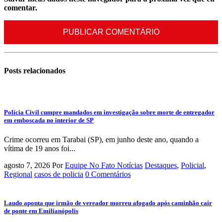
comentar.
Posts
relacionados
Polícia Civil cumpre mandados em investigação sobre morte de entregador
em emboscada no interior de SP
Crime ocorreu em Tarabai (SP), em junho deste ano, quando a
vítima de 19 anos foi...
agosto 7, 2026
Por
Equipe No Fato Notícias
Destaques
,
Policial
,
Regional
casos de policia
0 Comentários
Laudo aponta que irmão de vereador morreu afogado após caminhão cair
de ponte em Emilianópolis