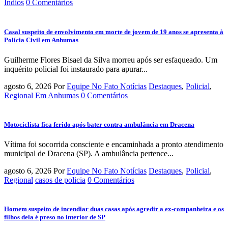
Indios
0 Comentários
Casal suspeito de envolvimento em morte de jovem de 19 anos se apresenta à
Polícia Civil em Anhumas
Guilherme Flores Bisael da Silva morreu após ser esfaqueado. Um
inquérito policial foi instaurado para apurar...
agosto 6, 2026
Por
Equipe No Fato Notícias
Destaques
,
Policial
,
Regional
Em Anhumas
0 Comentários
Motociclista fica ferido após bater contra ambulância em Dracena
Vítima foi socorrida consciente e encaminhada a pronto atendimento
municipal de Dracena (SP). A ambulância pertence...
agosto 6, 2026
Por
Equipe No Fato Notícias
Destaques
,
Policial
,
Regional
casos de policia
0 Comentários
Homem suspeito de incendiar duas casas após agredir a ex-companheira e os
filhos dela é preso no interior de SP