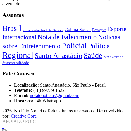
a verdade.
Assuntos
Brasil
Esporte
Coluna Social
Classificados No Fato Notícias
Destaques
Nota de Falecimento
Notícias
Internacional
Policial
Política
sobre Entretenimento
Regional
Saúde
Santo Anastácio
Sem Categoria
Sustentabilidade
Fale Conosco
Localização:
Santo Anastácio, São Paulo - Brasil
Telefone:
(18) 99739-1622
E-mail:
nofatonoticias@gmail.com
Horários:
24h Whatsapp
2026
. No Fato Notícias Todos direitos reservados | Desenvolvido
por:
Creative Core
APOIADO POR: