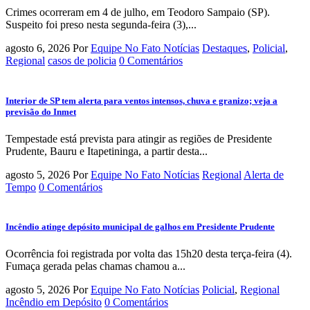
Crimes ocorreram em 4 de julho, em Teodoro Sampaio (SP).
Suspeito foi preso nesta segunda-feira (3),...
agosto 6, 2026
Por
Equipe No Fato Notícias
Destaques
,
Policial
,
Regional
casos de policia
0 Comentários
Interior de SP tem alerta para ventos intensos, chuva e granizo; veja a
previsão do Inmet
Tempestade está prevista para atingir as regiões de Presidente
Prudente, Bauru e Itapetininga, a partir desta...
agosto 5, 2026
Por
Equipe No Fato Notícias
Regional
Alerta de
Tempo
0 Comentários
Incêndio atinge depósito municipal de galhos em Presidente Prudente
Ocorrência foi registrada por volta das 15h20 desta terça-feira (4).
Fumaça gerada pelas chamas chamou a...
agosto 5, 2026
Por
Equipe No Fato Notícias
Policial
,
Regional
Incêndio em Depósito
0 Comentários