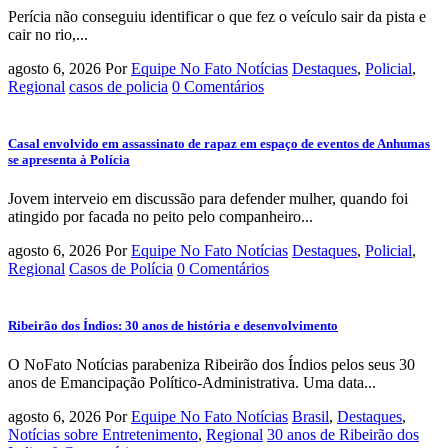
Perícia não conseguiu identificar o que fez o veículo sair da pista e
cair no rio,...
agosto 6, 2026
Por
Equipe No Fato Notícias
Destaques
,
Policial
,
Regional
casos de policia
0 Comentários
Casal envolvido em assassinato de rapaz em espaço de eventos de Anhumas
se apresenta à Polícia
Jovem interveio em discussão para defender mulher, quando foi
atingido por facada no peito pelo companheiro...
agosto 6, 2026
Por
Equipe No Fato Notícias
Destaques
,
Policial
,
Regional
Casos de Polícia
0 Comentários
Ribeirão dos Índios: 30 anos de história e desenvolvimento
O NoFato Notícias parabeniza Ribeirão dos Índios pelos seus 30
anos de Emancipação Político-Administrativa. Uma data...
agosto 6, 2026
Por
Equipe No Fato Notícias
Brasil
,
Destaques
,
Notícias sobre Entretenimento
,
Regional
30 anos de Ribeirão dos