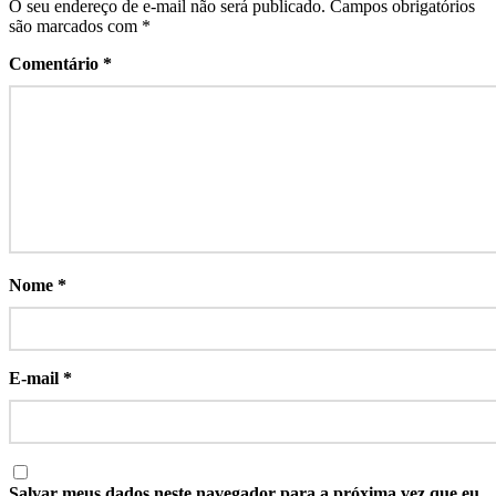
O seu endereço de e-mail não será publicado.
Campos obrigatórios
são marcados com
*
Comentário
*
Nome
*
E-mail
*
Salvar meus dados neste navegador para a próxima vez que eu