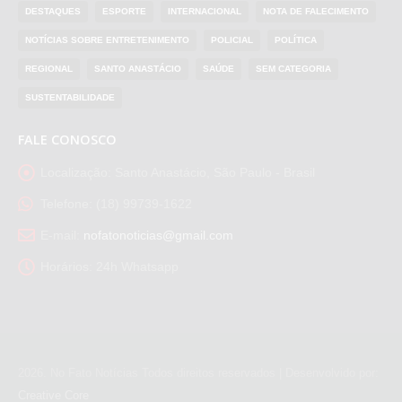
DESTAQUES
ESPORTE
INTERNACIONAL
NOTA DE FALECIMENTO
NOTÍCIAS SOBRE ENTRETENIMENTO
POLICIAL
POLÍTICA
REGIONAL
SANTO ANASTÁCIO
SAÚDE
SEM CATEGORIA
SUSTENTABILIDADE
FALE CONOSCO
Localização:
Santo Anastácio, São Paulo - Brasil
Telefone:
(18) 99739-1622
E-mail:
nofatonoticias@gmail.com
Horários:
24h Whatsapp
2026
. No Fato Notícias Todos direitos reservados | Desenvolvido por:
Creative Core