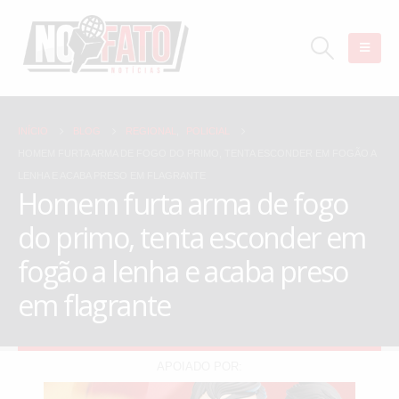
INÍCIO
BLOG
REGIONAL
,
POLICIAL
HOMEM FURTA ARMA DE FOGO DO PRIMO, TENTA ESCONDER EM FOGÃO A
LENHA E ACABA PRESO EM FLAGRANTE
Homem furta arma de fogo
do primo, tenta esconder em
fogão a lenha e acaba preso
em flagrante
APOIADO POR: