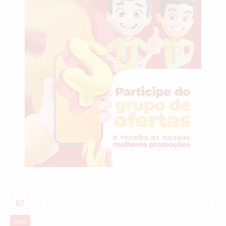
07
mar