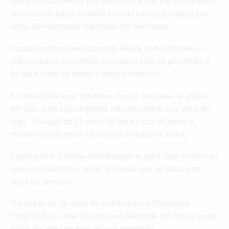
que a pessoa detida era seu primo e que ele era também
seu vizinho, havia entrado em sua casa e furtado a sua
arma, devidamente registrada em seu nome.
O rapaz contou que enquanto falava com familiares, o
autor chegou, conversou um pouco com os presentes e
foi até a casa da vítima e depois retornou.
A vítima disse que “resolveu checar sua casa, ocasião
em que, para sua surpresa, não encontrou sua arma de
fogo”. O rapaz de 28 anos foi até a casa do primo e
encontrou sua arma escondida no fogão a lenha.
Familiares e a vítima imobilizaram o autor, que confessou
que havia furtado a arma “achando que se tratava de
arma de pressão”.
O homem de 36 anos foi levado para a Delegacia
Participativa, onde foi preso em flagrante por furto e porte
ilegal de arma de fogo de uso permitido.