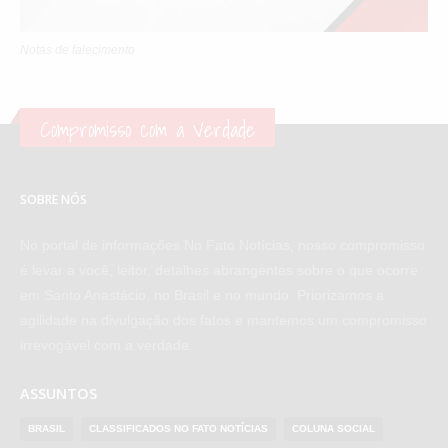
Notas de falecimento
Compromisso com a Verdade
SOBRE NÓS
No portal de informações No Fato Notícias, nosso compromisso
é levar a você, leitor, detalhes abrangentes sobre o que ocorre
em Santo Anastácio, no Brasil e no mundo. Priorizamos a
agilidade na divulgação dos fatos e mantemos um compromisso
irrevogável com a verdade.
ASSUNTOS
BRASIL
CLASSIFICADOS NO FATO NOTÍCIAS
COLUNA SOCIAL