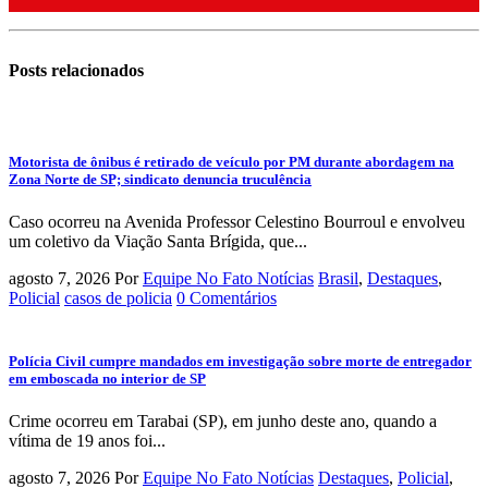
Posts
relacionados
Motorista de ônibus é retirado de veículo por PM durante abordagem na
Zona Norte de SP; sindicato denuncia truculência
Caso ocorreu na Avenida Professor Celestino Bourroul e envolveu
um coletivo da Viação Santa Brígida, que...
agosto 7, 2026
Por
Equipe No Fato Notícias
Brasil
,
Destaques
,
Policial
casos de policia
0 Comentários
Polícia Civil cumpre mandados em investigação sobre morte de entregador
em emboscada no interior de SP
Crime ocorreu em Tarabai (SP), em junho deste ano, quando a
vítima de 19 anos foi...
agosto 7, 2026
Por
Equipe No Fato Notícias
Destaques
,
Policial
,