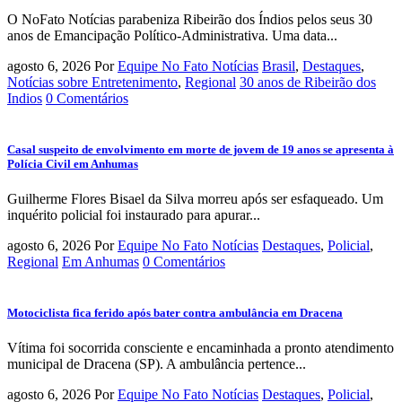
O NoFato Notícias parabeniza Ribeirão dos Índios pelos seus 30
anos de Emancipação Político-Administrativa. Uma data...
agosto 6, 2026
Por
Equipe No Fato Notícias
Brasil
,
Destaques
,
Notícias sobre Entretenimento
,
Regional
30 anos de Ribeirão dos
Indios
0 Comentários
Casal suspeito de envolvimento em morte de jovem de 19 anos se apresenta à
Polícia Civil em Anhumas
Guilherme Flores Bisael da Silva morreu após ser esfaqueado. Um
inquérito policial foi instaurado para apurar...
agosto 6, 2026
Por
Equipe No Fato Notícias
Destaques
,
Policial
,
Regional
Em Anhumas
0 Comentários
Motociclista fica ferido após bater contra ambulância em Dracena
Vítima foi socorrida consciente e encaminhada a pronto atendimento
municipal de Dracena (SP). A ambulância pertence...
agosto 6, 2026
Por
Equipe No Fato Notícias
Destaques
,
Policial
,