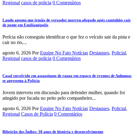
Regional
casos de policia
0 Comentários
Laudo aponta que irmão de vereador morreu afogado após caminhão cair
de ponte em Emilianópolis
Perícia não conseguiu identificar o que fez o veículo sair da pista e
cair no rio,...
agosto 6, 2026
Por
Equipe No Fato Notícias
Destaques
,
Policial
,
Regional
casos de policia
0 Comentários
Casal envolvido em assassinato de rapaz em espaço de eventos de Anhumas
se apresenta à Polícia
Jovem interveio em discussão para defender mulher, quando foi
atingido por facada no peito pelo companheiro...
agosto 6, 2026
Por
Equipe No Fato Notícias
Destaques
,
Policial
,
Regional
Casos de Polícia
0 Comentários
Ribeirão dos Índios: 30 anos de história e desenvolvimento