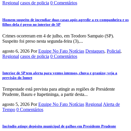
Regional
casos de policia
0 Comentários
Homem suspeito de incendiar duas casas após agredir a ex-companheira e os
filhos dela é preso no interior de SP
Crimes ocorreram em 4 de julho, em Teodoro Sampaio (SP).
Suspeito foi preso nesta segunda-feira (3),...
agosto 6, 2026
Por
Equipe No Fato Notícias
Destaques
,
Policial
,
Regional
casos de policia
0 Comentários
Interior de SP tem alerta para ventos intensos, chuva e granizo; veja a
previsão do Inmet
Tempestade está prevista para atingir as regiões de Presidente
Prudente, Bauru e Itapetininga, a partir desta...
agosto 5, 2026
Por
Equipe No Fato Notícias
Regional
Alerta de
Tempo
0 Comentários
Incêndio atinge depósito municipal de galhos em Presidente Prudente