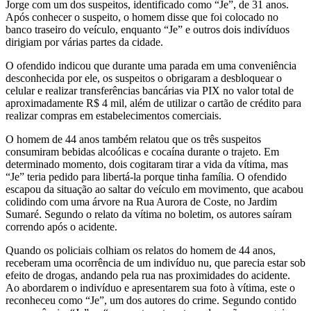
Jorge com um dos suspeitos, identificado como “Je”, de 31 anos.
Após conhecer o suspeito, o homem disse que foi colocado no
banco traseiro do veículo, enquanto “Je” e outros dois indivíduos
dirigiam por várias partes da cidade.
O ofendido indicou que durante uma parada em uma conveniência
desconhecida por ele, os suspeitos o obrigaram a desbloquear o
celular e realizar transferências bancárias via PIX no valor total de
aproximadamente R$ 4 mil, além de utilizar o cartão de crédito para
realizar compras em estabelecimentos comerciais.
O homem de 44 anos também relatou que os três suspeitos
consumiram bebidas alcoólicas e cocaína durante o trajeto. Em
determinado momento, dois cogitaram tirar a vida da vítima, mas
“Je” teria pedido para libertá-la porque tinha família. O ofendido
escapou da situação ao saltar do veículo em movimento, que acabou
colidindo com uma árvore na Rua Aurora de Coste, no Jardim
Sumaré. Segundo o relato da vítima no boletim, os autores saíram
correndo após o acidente.
Quando os policiais colhiam os relatos do homem de 44 anos,
receberam uma ocorrência de um indivíduo nu, que parecia estar sob
efeito de drogas, andando pela rua nas proximidades do acidente.
Ao abordarem o indivíduo e apresentarem sua foto à vítima, este o
reconheceu como “Je”, um dos autores do crime. Segundo contido