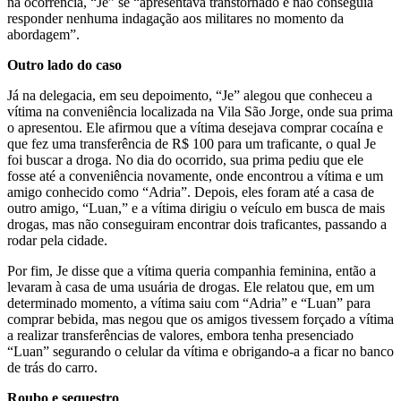
na ocorrência, “Je” se “apresentava transtornado e não conseguia
responder nenhuma indagação aos militares no momento da
abordagem”.
Outro lado do caso
Já na delegacia, em seu depoimento, “Je” alegou que conheceu a
vítima na conveniência localizada na Vila São Jorge, onde sua prima
o apresentou. Ele afirmou que a vítima desejava comprar cocaína e
que fez uma transferência de R$ 100 para um traficante, o qual Je
foi buscar a droga. No dia do ocorrido, sua prima pediu que ele
fosse até a conveniência novamente, onde encontrou a vítima e um
amigo conhecido como “Adria”. Depois, eles foram até a casa de
outro amigo, “Luan,” e a vítima dirigiu o veículo em busca de mais
drogas, mas não conseguiram encontrar dois traficantes, passando a
rodar pela cidade.
Por fim, Je disse que a vítima queria companhia feminina, então a
levaram à casa de uma usuária de drogas. Ele relatou que, em um
determinado momento, a vítima saiu com “Adria” e “Luan” para
comprar bebida, mas negou que os amigos tivessem forçado a vítima
a realizar transferências de valores, embora tenha presenciado
“Luan” segurando o celular da vítima e obrigando-a a ficar no banco
de trás do carro.
Roubo e sequestro