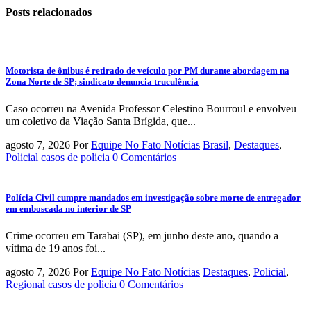
Posts
relacionados
Motorista de ônibus é retirado de veículo por PM durante abordagem na
Zona Norte de SP; sindicato denuncia truculência
Caso ocorreu na Avenida Professor Celestino Bourroul e envolveu
um coletivo da Viação Santa Brígida, que...
agosto 7, 2026
Por
Equipe No Fato Notícias
Brasil
,
Destaques
,
Policial
casos de policia
0 Comentários
Polícia Civil cumpre mandados em investigação sobre morte de entregador
em emboscada no interior de SP
Crime ocorreu em Tarabai (SP), em junho deste ano, quando a
vítima de 19 anos foi...
agosto 7, 2026
Por
Equipe No Fato Notícias
Destaques
,
Policial
,
Regional
casos de policia
0 Comentários