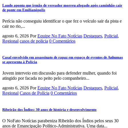
Laudo aponta que irmão de vereador morreu afogado após caminhão cair
de ponte em Emilianópolis
Perícia não conseguiu identificar o que fez o veículo sair da pista e
cair no rio,...
agosto 6, 2026
Por
Equipe No Fato Notícias
Destaques
,
Policial
,
Regional
casos de policia
0 Comentários
Casal envolvido em assassinato de rapaz em espaço de eventos de Anhumas
se apresenta à Polícia
Jovem interveio em discussão para defender mulher, quando foi
atingido por facada no peito pelo companheiro...
agosto 6, 2026
Por
Equipe No Fato Notícias
Destaques
,
Policial
,
Regional
Casos de Polícia
0 Comentários
Ribeirão dos Índios: 30 anos de história e desenvolvimento
O NoFato Notícias parabeniza Ribeirão dos Índios pelos seus 30
anos de Emancipação Político-Administrativa. Uma data...