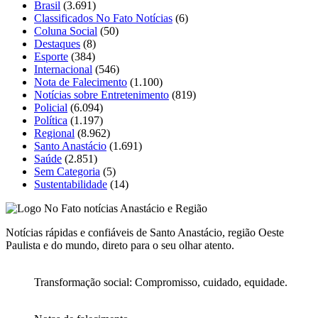
Brasil
(3.691)
Classificados No Fato Notícias
(6)
Coluna Social
(50)
Destaques
(8)
Esporte
(384)
Internacional
(546)
Nota de Falecimento
(1.100)
Notícias sobre Entretenimento
(819)
Policial
(6.094)
Política
(1.197)
Regional
(8.962)
Santo Anastácio
(1.691)
Saúde
(2.851)
Sem Categoria
(5)
Sustentabilidade
(14)
Notícias rápidas e confiáveis de Santo Anastácio, região Oeste
Paulista e do mundo, direto para o seu olhar atento.
Transformação social: Compromisso, cuidado, equidade.