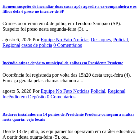
Homem suspeito de incendiar duas casas após agredir a ex-companheira e os
filhos dela é preso no interior de SP
Crimes ocorreram em 4 de julho, em Teodoro Sampaio (SP).
Suspeito foi preso nesta segunda-feira (3),...
agosto 6, 2026
Por
Equipe No Fato Notícias
Destaques
,
Policial
,
Regional
casos de policia
0 Comentários
Incêndio atinge depósito municipal de galhos em Presidente Prudente
Ocorrência foi registrada por volta das 15h20 desta terça-feira (4).
Fumaça gerada pelas chamas chamou a...
agosto 5, 2026
Por
Equipe No Fato Notícias
Policial
,
Regional
Incêndio em Depósito
0 Comentários
Radares instalados em 14 pontos de Presidente Prudente começam a multar
nesta quarta; veja locais
Desde 13 de julho, os equipamentos operavam em caráter educativo.
A partir desta quarta-feira (5), os...