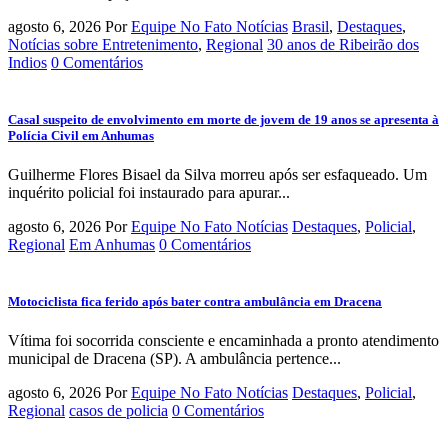
agosto 6, 2026
Por
Equipe No Fato Notícias
Brasil
,
Destaques
,
Notícias sobre Entretenimento
,
Regional
30 anos de Ribeirão dos
Indios
0 Comentários
Casal suspeito de envolvimento em morte de jovem de 19 anos se apresenta à
Polícia Civil em Anhumas
Guilherme Flores Bisael da Silva morreu após ser esfaqueado. Um
inquérito policial foi instaurado para apurar...
agosto 6, 2026
Por
Equipe No Fato Notícias
Destaques
,
Policial
,
Regional
Em Anhumas
0 Comentários
Motociclista fica ferido após bater contra ambulância em Dracena
Vítima foi socorrida consciente e encaminhada a pronto atendimento
municipal de Dracena (SP). A ambulância pertence...
agosto 6, 2026
Por
Equipe No Fato Notícias
Destaques
,
Policial
,
Regional
casos de policia
0 Comentários