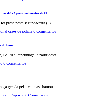
hos dela é preso no interior de SP
i preso nesta segunda-feira (3),...
ional
casos de policia
0 Comentários
ão do Inmet
 Bauru e Itapetininga, a partir desta...
po
0 Comentários
Fumaça gerada pelas chamas chamou a...
dio em Depósito
0 Comentários