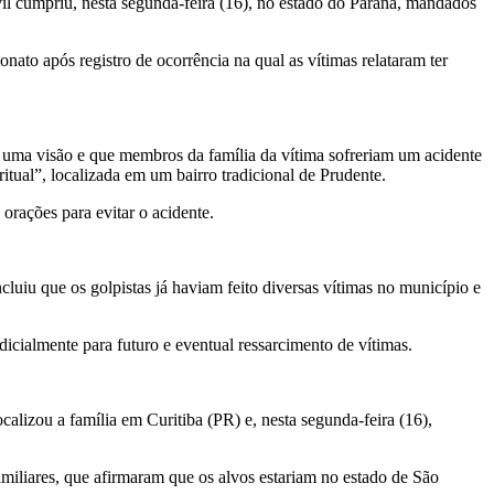
il cumpriu, nesta segunda-feira (16), no estado do Paraná, mandados
onato após registro de ocorrência na qual as vítimas relataram ter
m uma visão e que membros da família da vítima sofreriam um acidente
ritual”, localizada em um bairro tradicional de Prudente.
orações para evitar o acidente.
uiu que os golpistas já haviam feito diversas vítimas no município e
cialmente para futuro e eventual ressarcimento de vítimas.
calizou a família em Curitiba (PR) e, nesta segunda-feira (16),
miliares, que afirmaram que os alvos estariam no estado de São