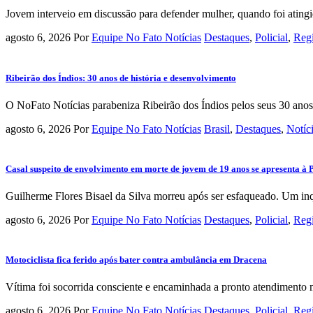
Jovem interveio em discussão para defender mulher, quando foi atingi
agosto 6, 2026
Por
Equipe No Fato Notícias
Destaques
,
Policial
,
Reg
Ribeirão dos Índios: 30 anos de história e desenvolvimento
O NoFato Notícias parabeniza Ribeirão dos Índios pelos seus 30 anos
agosto 6, 2026
Por
Equipe No Fato Notícias
Brasil
,
Destaques
,
Notíc
Casal suspeito de envolvimento em morte de jovem de 19 anos se apresenta à 
Guilherme Flores Bisael da Silva morreu após ser esfaqueado. Um inqué
agosto 6, 2026
Por
Equipe No Fato Notícias
Destaques
,
Policial
,
Reg
Motociclista fica ferido após bater contra ambulância em Dracena
Vítima foi socorrida consciente e encaminhada a pronto atendimento 
agosto 6, 2026
Por
Equipe No Fato Notícias
Destaques
,
Policial
,
Reg