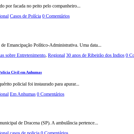
do por facada no peito pelo companheiro...
ional
Casos de Polícia
0 Comentários
 de Emancipação Político-Administrativa. Uma data...
ias sobre Entretenimento
,
Regional
30 anos de Ribeirão dos Indios
0 C
Polícia Civil em Anhumas
rito policial foi instaurado para apurar...
ional
Em Anhumas
0 Comentários
municipal de Dracena (SP). A ambulância pertence...
ional
casos de policia
0 Comentários