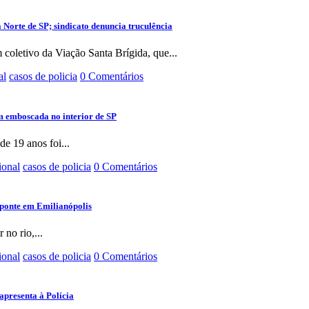
Norte de SP; sindicato denuncia truculência
coletivo da Viação Santa Brígida, que...
al
casos de policia
0 Comentários
m emboscada no interior de SP
e 19 anos foi...
ional
casos de policia
0 Comentários
ponte em Emilianópolis
 no rio,...
ional
casos de policia
0 Comentários
apresenta à Polícia