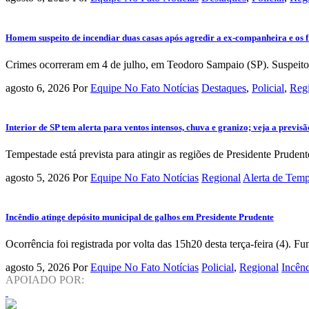
Homem suspeito de incendiar duas casas após agredir a ex-companheira e os fil
Crimes ocorreram em 4 de julho, em Teodoro Sampaio (SP). Suspeito fo
agosto 6, 2026
Por
Equipe No Fato Notícias
Destaques
,
Policial
,
Reg
Interior de SP tem alerta para ventos intensos, chuva e granizo; veja a previs
Tempestade está prevista para atingir as regiões de Presidente Prudente,
agosto 5, 2026
Por
Equipe No Fato Notícias
Regional
Alerta de Tem
Incêndio atinge depósito municipal de galhos em Presidente Prudente
Ocorrência foi registrada por volta das 15h20 desta terça-feira (4). 
agosto 5, 2026
Por
Equipe No Fato Notícias
Policial
,
Regional
Incên
APOIADO POR: