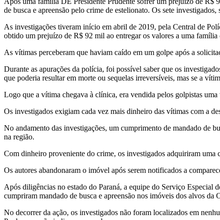
Após uma família DE Presidente Prudente sofrer um prejuízo de R$ 92 
de busca e apreensão pelo crime de estelionato. Os sete investigados,
As investigações tiveram início em abril de 2019, pela Central de Políc
obtido um prejuízo de R$ 92 mil ao entregar os valores a uma família 
As vítimas perceberam que haviam caído em um golpe após a solicitaç
Durante as apurações da polícia, foi possível saber que os investig
que poderia resultar em morte ou sequelas irreversíveis, mas se a vítim
Logo que a vítima chegava à clínica, era vendida pelos golpistas uma 
Os investigados exigiam cada vez mais dinheiro das vítimas com a de
No andamento das investigações, um cumprimento de mandado de busca e
na região.
Com dinheiro proveniente do crime, os investigados adquiriram uma c
Os autores abandonaram o imóvel após serem notificados a comparecer 
Após diligências no estado do Paraná, a equipe do Serviço Especial de 
cumpriram mandado de busca e apreensão nos imóveis dos alvos da 
No decorrer da ação, os investigados não foram localizados em nenhu