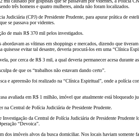
mil causado por golpistas que se passavam por videntes, a Polícia Civ
 sendo três homens e quatro mulheres, ainda não foram localizados.
ia Judiciária (CPJ) de Presidente Prudente, para apurar prática de esteli
que se passava por videntes.
ão de mais R$ 370 mil pelos investigados.
ados abordavam as vítimas em shoppings e mercados, dizendo que tivera
a quisesse evitar tal desastre, deveria procurá-los em uma “Clínica Espi
vela, por cerca de R$ 3 mil, a qual deveria permanecer acesa durante as 
sculpa de que os “trabalhos não estavam dando certo”.
 apreensão foi realizado na “Clínica Espiritual”, onde a polícia concl
asa avaliada em R$ 1 milhão, imóvel que atualmente está bloqueado judi
na Central de Polícia Judiciária de Presidente Prudente.
Investigação da Central de Polícia Judiciária de Presidente Prudente lo
Operação “Devoica”.
m dos imóveis alvos da busca domiciliar. Nos locais haviam somente fa