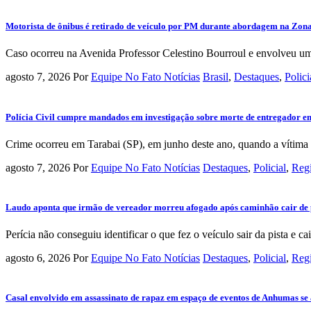
Motorista de ônibus é retirado de veículo por PM durante abordagem na Zona 
Caso ocorreu na Avenida Professor Celestino Bourroul e envolveu um 
agosto 7, 2026
Por
Equipe No Fato Notícias
Brasil
,
Destaques
,
Polici
Polícia Civil cumpre mandados em investigação sobre morte de entregador e
Crime ocorreu em Tarabai (SP), em junho deste ano, quando a vítima d
agosto 7, 2026
Por
Equipe No Fato Notícias
Destaques
,
Policial
,
Reg
Laudo aponta que irmão de vereador morreu afogado após caminhão cair de 
Perícia não conseguiu identificar o que fez o veículo sair da pista e cair
agosto 6, 2026
Por
Equipe No Fato Notícias
Destaques
,
Policial
,
Reg
Casal envolvido em assassinato de rapaz em espaço de eventos de Anhumas se 