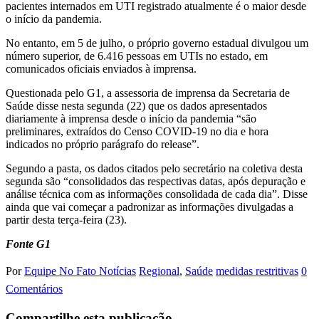
pacientes internados em UTI registrado atualmente é o maior desde
o início da pandemia.
No entanto, em 5 de julho, o próprio governo estadual divulgou um
número superior, de 6.416 pessoas em UTIs no estado, em
comunicados oficiais enviados à imprensa.
Questionada pelo G1, a assessoria de imprensa da Secretaria de
Saúde disse nesta segunda (22) que os dados apresentados
diariamente à imprensa desde o início da pandemia “são
preliminares, extraídos do Censo COVID-19 no dia e hora
indicados no próprio parágrafo do release”.
Segundo a pasta, os dados citados pelo secretário na coletiva desta
segunda são “consolidados das respectivas datas, após depuração e
análise técnica com as informações consolidada de cada dia”. Disse
ainda que vai começar a padronizar as informações divulgadas a
partir desta terça-feira (23).
Fonte G1
Por
Equipe No Fato Notícias
Regional
,
Saúde
medidas restritivas
0
Comentários
Compartilhe esta publicação