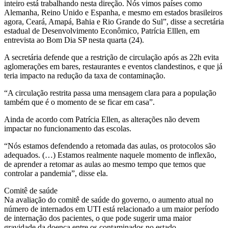
inteiro está trabalhando nesta direção. Nós vimos países como
Alemanha, Reino Unido e Espanha, e mesmo em estados brasileiros
agora, Ceará, Amapá, Bahia e Rio Grande do Sul”, disse a secretária
estadual de Desenvolvimento Econômico, Patrícia Elllen, em
entrevista ao Bom Dia SP nesta quarta (24).
A secretária defende que a restrição de circulação após as 22h evita
aglomerações em bares, restaurantes e eventos clandestinos, e que já
teria impacto na redução da taxa de contaminação.
“A circulação restrita passa uma mensagem clara para a população
também que é o momento de se ficar em casa”.
Ainda de acordo com Patrícia Ellen, as alterações não devem
impactar no funcionamento das escolas.
“Nós estamos defendendo a retomada das aulas, os protocolos são
adequados. (…) Estamos realmente naquele momento de inflexão,
de aprender a retomar as aulas ao mesmo tempo que temos que
controlar a pandemia”, disse ela.
Comitê de saúde
Na avaliação do comitê de saúde do governo, o aumento atual no
número de internados em UTI está relacionado a um maior período
de internação dos pacientes, o que pode sugerir uma maior
gravidade da doença entre os contaminados no estado.