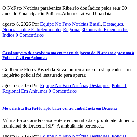
O NoFato Notícias parabeniza Ribeirão dos Índios pelos seus 30
anos de Emancipação Político-Administrativa. Uma data...
agosto 6, 2026
Por
Equipe No Fato Notícias
Brasil
,
Destaques
,
Notícias sobre Entretenimento
,
Regional
30 anos de Ribeirão dos
Indios
0 Comentários
Casal suspeito de envolvimento em morte de jovem de 19 anos se apresenta à
Polícia Civil em Anhumas
Guilherme Flores Bisael da Silva morreu após ser esfaqueado. Um
inquérito policial foi instaurado para apurar...
agosto 6, 2026
Por
Equipe No Fato Notícias
Destaques
,
Policial
,
Regional
Em Anhumas
0 Comentários
Motociclista fica ferido após bater contra ambulância em Dracena
Vítima foi socorrida consciente e encaminhada a pronto atendimento
municipal de Dracena (SP). A ambulância pertence...
agosto 6, 2026
Por
Equipe No Fato Notícias
Destaques
,
Policial
,