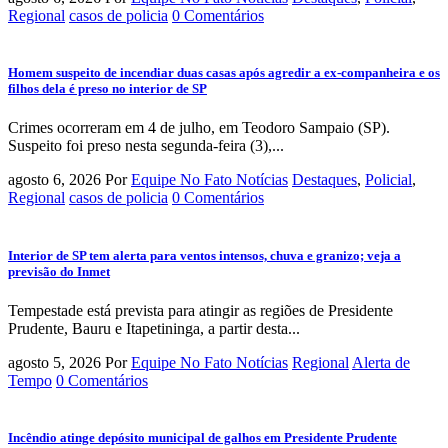
Regional
casos de policia
0 Comentários
Homem suspeito de incendiar duas casas após agredir a ex-companheira e os
filhos dela é preso no interior de SP
Crimes ocorreram em 4 de julho, em Teodoro Sampaio (SP).
Suspeito foi preso nesta segunda-feira (3),...
agosto 6, 2026
Por
Equipe No Fato Notícias
Destaques
,
Policial
,
Regional
casos de policia
0 Comentários
Interior de SP tem alerta para ventos intensos, chuva e granizo; veja a
previsão do Inmet
Tempestade está prevista para atingir as regiões de Presidente
Prudente, Bauru e Itapetininga, a partir desta...
agosto 5, 2026
Por
Equipe No Fato Notícias
Regional
Alerta de
Tempo
0 Comentários
Incêndio atinge depósito municipal de galhos em Presidente Prudente