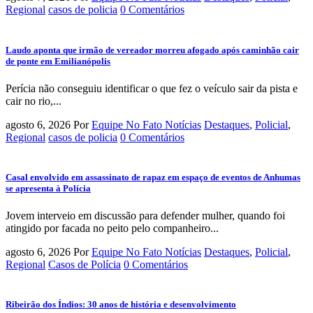
Regional
casos de policia
0 Comentários
Laudo aponta que irmão de vereador morreu afogado após caminhão cair
de ponte em Emilianópolis
Perícia não conseguiu identificar o que fez o veículo sair da pista e
cair no rio,...
agosto 6, 2026
Por
Equipe No Fato Notícias
Destaques
,
Policial
,
Regional
casos de policia
0 Comentários
Casal envolvido em assassinato de rapaz em espaço de eventos de Anhumas
se apresenta à Polícia
Jovem interveio em discussão para defender mulher, quando foi
atingido por facada no peito pelo companheiro...
agosto 6, 2026
Por
Equipe No Fato Notícias
Destaques
,
Policial
,
Regional
Casos de Polícia
0 Comentários
Ribeirão dos Índios: 30 anos de história e desenvolvimento