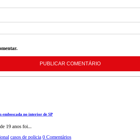
omentar.
m emboscada no interior de SP
e 19 anos foi...
ional
casos de policia
0 Comentários