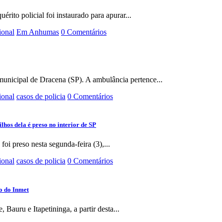
rito policial foi instaurado para apurar...
ional
Em Anhumas
0 Comentários
municipal de Dracena (SP). A ambulância pertence...
ional
casos de policia
0 Comentários
hos dela é preso no interior de SP
i preso nesta segunda-feira (3),...
ional
casos de policia
0 Comentários
ão do Inmet
 Bauru e Itapetininga, a partir desta...