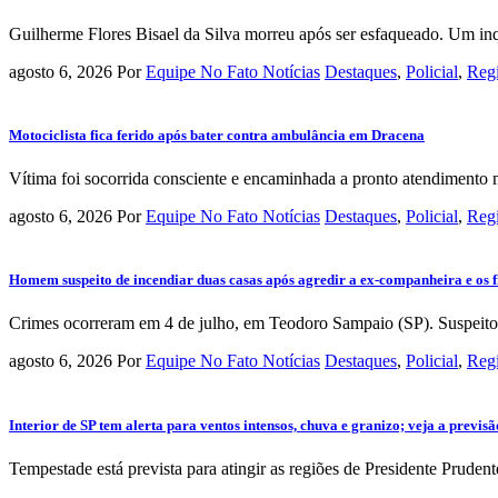
Guilherme Flores Bisael da Silva morreu após ser esfaqueado. Um inqué
agosto 6, 2026
Por
Equipe No Fato Notícias
Destaques
,
Policial
,
Reg
Motociclista fica ferido após bater contra ambulância em Dracena
Vítima foi socorrida consciente e encaminhada a pronto atendimento 
agosto 6, 2026
Por
Equipe No Fato Notícias
Destaques
,
Policial
,
Reg
Homem suspeito de incendiar duas casas após agredir a ex-companheira e os fil
Crimes ocorreram em 4 de julho, em Teodoro Sampaio (SP). Suspeito fo
agosto 6, 2026
Por
Equipe No Fato Notícias
Destaques
,
Policial
,
Reg
Interior de SP tem alerta para ventos intensos, chuva e granizo; veja a previs
Tempestade está prevista para atingir as regiões de Presidente Prudente,