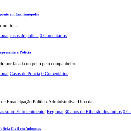
ponte em Emilianópolis
 no rio,...
ional
casos de policia
0 Comentários
apresenta à Polícia
do por facada no peito pelo companheiro...
ional
Casos de Polícia
0 Comentários
 de Emancipação Político-Administrativa. Uma data...
ias sobre Entretenimento
,
Regional
30 anos de Ribeirão dos Indios
0 C
Polícia Civil em Anhumas