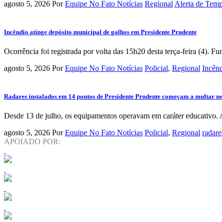
agosto 5, 2026
Por
Equipe No Fato Notícias
Regional
Alerta de Tem
Incêndio atinge depósito municipal de galhos em Presidente Prudente
Ocorrência foi registrada por volta das 15h20 desta terça-feira (4). 
agosto 5, 2026
Por
Equipe No Fato Notícias
Policial
,
Regional
Incên
Radares instalados em 14 pontos de Presidente Prudente começam a multar nes
Desde 13 de julho, os equipamentos operavam em caráter educativo. A pa
agosto 5, 2026
Por
Equipe No Fato Notícias
Policial
,
Regional
radare
APOIADO POR: