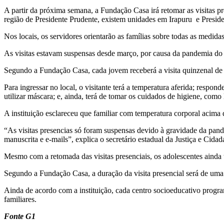
A partir da próxima semana, a Fundação Casa irá retomar as visitas pr
região de Presidente Prudente, existem unidades em Irapuru e Presid
Nos locais, os servidores orientarão as famílias sobre todas as medid
As visitas estavam suspensas desde março, por causa da pandemia do
Segundo a Fundação Casa, cada jovem receberá a visita quinzenal de 
Para ingressar no local, o visitante terá a temperatura aferida; resp
utilizar máscara; e, ainda, terá de tomar os cuidados de higiene, como 
A instituição esclareceu que familiar com temperatura corporal acima
“As visitas presencias só foram suspensas devido à gravidade da pan
manuscrita e e-mails”, explica o secretário estadual da Justiça e Cid
Mesmo com a retomada das visitas presenciais, os adolescentes ainda t
Segundo a Fundação Casa, a duração da visita presencial será de uma h
Ainda de acordo com a instituição, cada centro socioeducativo program
familiares.
Fonte G1