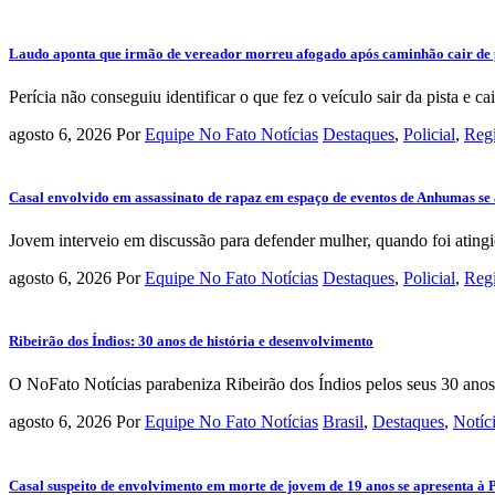
Laudo aponta que irmão de vereador morreu afogado após caminhão cair de 
Perícia não conseguiu identificar o que fez o veículo sair da pista e cair
agosto 6, 2026
Por
Equipe No Fato Notícias
Destaques
,
Policial
,
Reg
Casal envolvido em assassinato de rapaz em espaço de eventos de Anhumas se 
Jovem interveio em discussão para defender mulher, quando foi atingi
agosto 6, 2026
Por
Equipe No Fato Notícias
Destaques
,
Policial
,
Reg
Ribeirão dos Índios: 30 anos de história e desenvolvimento
O NoFato Notícias parabeniza Ribeirão dos Índios pelos seus 30 anos
agosto 6, 2026
Por
Equipe No Fato Notícias
Brasil
,
Destaques
,
Notíc
Casal suspeito de envolvimento em morte de jovem de 19 anos se apresenta à 