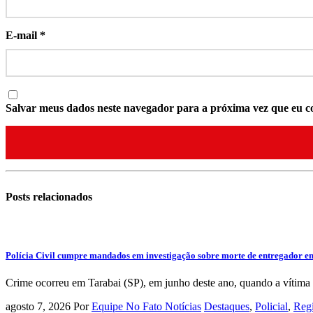
E-mail
*
Salvar meus dados neste navegador para a próxima vez que eu c
Posts
relacionados
Polícia Civil cumpre mandados em investigação sobre morte de entregador e
Crime ocorreu em Tarabai (SP), em junho deste ano, quando a vítima d
agosto 7, 2026
Por
Equipe No Fato Notícias
Destaques
,
Policial
,
Reg