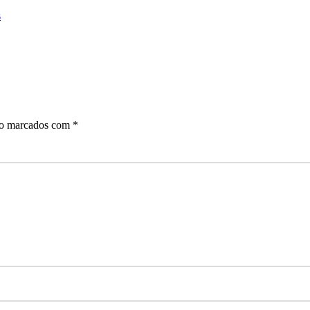
s
ão marcados com
*