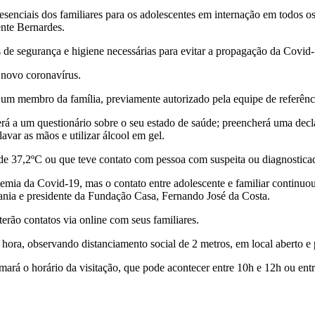
esenciais dos familiares para os adolescentes em internação em todos o
ente Bernardes.
as de segurança e higiene necessárias para evitar a propagação da Covid
 novo coronavírus.
um membro da família, previamente autorizado pela equipe de referênci
onderá a um questionário sobre o seu estado de saúde; preencherá uma de
lavar as mãos e utilizar álcool em gel.
 de 37,2ºC ou que teve contato com pessoa com suspeita ou diagnostica
demia da Covid-19, mas o contato entre adolescente e familiar continu
adania e presidente da Fundação Casa, Fernando José da Costa.
erão contatos via online com seus familiares.
ora, observando distanciamento social de 2 metros, em local aberto e p
ará o horário da visitação, que pode acontecer entre 10h e 12h ou entr