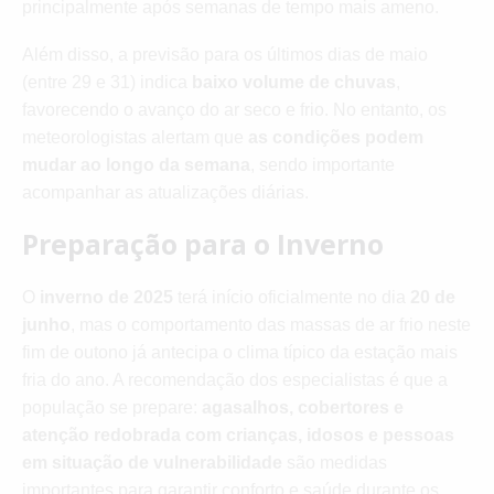
principalmente após semanas de tempo mais ameno.
Além disso, a previsão para os últimos dias de maio
(entre 29 e 31) indica
baixo volume de chuvas
,
favorecendo o avanço do ar seco e frio. No entanto, os
meteorologistas alertam que
as condições podem
mudar ao longo da semana
, sendo importante
acompanhar as atualizações diárias.
Preparação para o Inverno
O
inverno de 2025
terá início oficialmente no dia
20 de
junho
, mas o comportamento das massas de ar frio neste
fim de outono já antecipa o clima típico da estação mais
fria do ano. A recomendação dos especialistas é que a
população se prepare:
agasalhos, cobertores e
atenção redobrada com crianças, idosos e pessoas
em situação de vulnerabilidade
são medidas
importantes para garantir conforto e saúde durante os