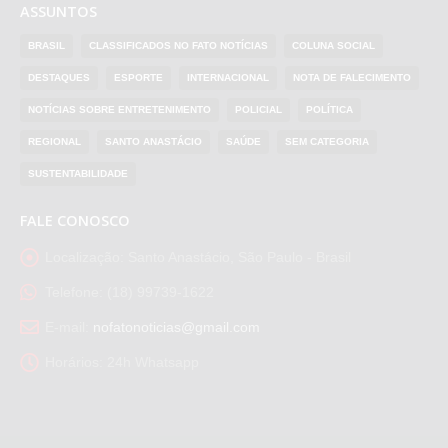
ASSUNTOS
BRASIL
CLASSIFICADOS NO FATO NOTÍCIAS
COLUNA SOCIAL
DESTAQUES
ESPORTE
INTERNACIONAL
NOTA DE FALECIMENTO
NOTÍCIAS SOBRE ENTRETENIMENTO
POLICIAL
POLÍTICA
REGIONAL
SANTO ANASTÁCIO
SAÚDE
SEM CATEGORIA
SUSTENTABILIDADE
FALE CONOSCO
Localização:
Santo Anastácio, São Paulo - Brasil
Telefone:
(18) 99739-1622
E-mail:
nofatonoticias@gmail.com
Horários:
24h Whatsapp