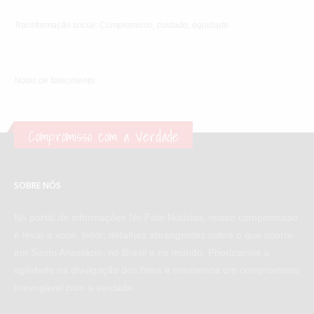
Transformação social: Compromisso, cuidado, equidade.
Notas de falecimento
Compromisso com a Verdade
SOBRE NÓS
No portal de informações No Fato Notícias, nosso compromisso
é levar a você, leitor, detalhes abrangentes sobre o que ocorre
em Santo Anastácio, no Brasil e no mundo. Priorizamos a
agilidade na divulgação dos fatos e mantemos um compromisso
irrevogável com a verdade.