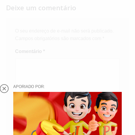
Deixe um comentário
O seu endereço de e-mail não será publicado.
Campos obrigatórios são marcados com
*
Comentário
*
APORIADO POR:
Nome
*