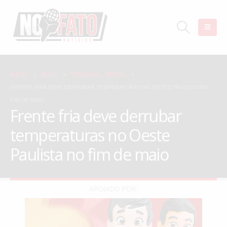
INÍCIO
BLOG
REGIONAL
,
BRASIL
FRENTE FRIA DEVE DERRUBAR TEMPERATURAS NO OESTE PAULISTA NO
FIM DE MAIO
Frente fria deve derrubar
temperaturas no Oeste
Paulista no fim de maio
APOIADO POR: