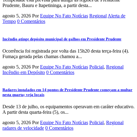
Prudente, Bauru e Itapetininga, a partir desta...
agosto 5, 2026
Por
Equipe No Fato Notícias
Regional
Alerta de
Tempo
0 Comentários
Incêndio atinge depósito municipal de galhos em Presidente Prudente
Ocorrência foi registrada por volta das 15h20 desta terça-feira (4).
Fumaça gerada pelas chamas chamou a...
agosto 5, 2026
Por
Equipe No Fato Notícias
Policial
,
Regional
Incêndio em Depósito
0 Comentários
Radares instalados em 14 pontos de Presidente Prudente começam a multar
nesta quarta; veja locais
Desde 13 de julho, os equipamentos operavam em caráter educativo.
A partir desta quarta-feira (5), os...
agosto 5, 2026
Por
Equipe No Fato Notícias
Policial
,
Regional
radares de velocidade
0 Comentários