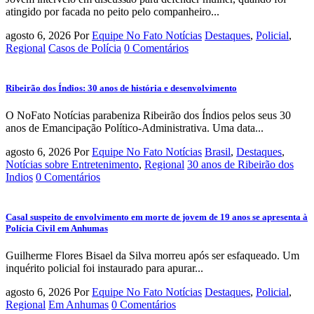
atingido por facada no peito pelo companheiro...
agosto 6, 2026
Por
Equipe No Fato Notícias
Destaques
,
Policial
,
Regional
Casos de Polícia
0 Comentários
Ribeirão dos Índios: 30 anos de história e desenvolvimento
O NoFato Notícias parabeniza Ribeirão dos Índios pelos seus 30
anos de Emancipação Político-Administrativa. Uma data...
agosto 6, 2026
Por
Equipe No Fato Notícias
Brasil
,
Destaques
,
Notícias sobre Entretenimento
,
Regional
30 anos de Ribeirão dos
Indios
0 Comentários
Casal suspeito de envolvimento em morte de jovem de 19 anos se apresenta à
Polícia Civil em Anhumas
Guilherme Flores Bisael da Silva morreu após ser esfaqueado. Um
inquérito policial foi instaurado para apurar...
agosto 6, 2026
Por
Equipe No Fato Notícias
Destaques
,
Policial
,
Regional
Em Anhumas
0 Comentários