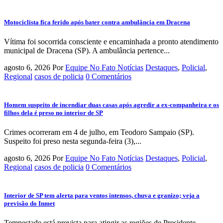
Motociclista fica ferido após bater contra ambulância em Dracena
Vítima foi socorrida consciente e encaminhada a pronto atendimento
municipal de Dracena (SP). A ambulância pertence...
agosto 6, 2026
Por
Equipe No Fato Notícias
Destaques
,
Policial
,
Regional
casos de policia
0 Comentários
Homem suspeito de incendiar duas casas após agredir a ex-companheira e os
filhos dela é preso no interior de SP
Crimes ocorreram em 4 de julho, em Teodoro Sampaio (SP).
Suspeito foi preso nesta segunda-feira (3),...
agosto 6, 2026
Por
Equipe No Fato Notícias
Destaques
,
Policial
,
Regional
casos de policia
0 Comentários
Interior de SP tem alerta para ventos intensos, chuva e granizo; veja a
previsão do Inmet
Tempestade está prevista para atingir as regiões de Presidente