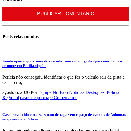
Posts
relacionados
Laudo aponta que irmão de vereador morreu afogado após caminhão cair
de ponte em Emilianópolis
Perícia não conseguiu identificar o que fez o veículo sair da pista e
cair no rio,...
agosto 6, 2026
Por
Equipe No Fato Notícias
Destaques
,
Policial
,
Regional
casos de policia
0 Comentários
Casal envolvido em assassinato de rapaz em espaço de eventos de Anhumas
se apresenta à Polícia
Jovem interveio em discussão para defender mulher, quando foi