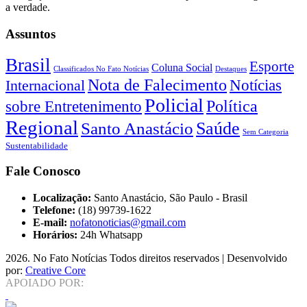
a verdade.
Assuntos
Brasil
Esporte
Coluna Social
Classificados No Fato Notícias
Destaques
Nota de Falecimento
Notícias
Internacional
Policial
Política
sobre Entretenimento
Regional
Saúde
Santo Anastácio
Sem Categoria
Sustentabilidade
Fale Conosco
Localização:
Santo Anastácio, São Paulo - Brasil
Telefone:
(18) 99739-1622
E-mail:
nofatonoticias@gmail.com
Horários:
24h Whatsapp
2026
. No Fato Notícias Todos direitos reservados | Desenvolvido
por:
Creative Core
APOIADO POR: