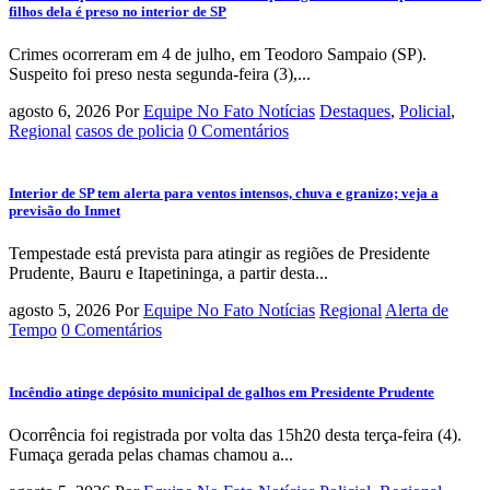
filhos dela é preso no interior de SP
Crimes ocorreram em 4 de julho, em Teodoro Sampaio (SP).
Suspeito foi preso nesta segunda-feira (3),...
agosto 6, 2026
Por
Equipe No Fato Notícias
Destaques
,
Policial
,
Regional
casos de policia
0 Comentários
Interior de SP tem alerta para ventos intensos, chuva e granizo; veja a
previsão do Inmet
Tempestade está prevista para atingir as regiões de Presidente
Prudente, Bauru e Itapetininga, a partir desta...
agosto 5, 2026
Por
Equipe No Fato Notícias
Regional
Alerta de
Tempo
0 Comentários
Incêndio atinge depósito municipal de galhos em Presidente Prudente
Ocorrência foi registrada por volta das 15h20 desta terça-feira (4).
Fumaça gerada pelas chamas chamou a...