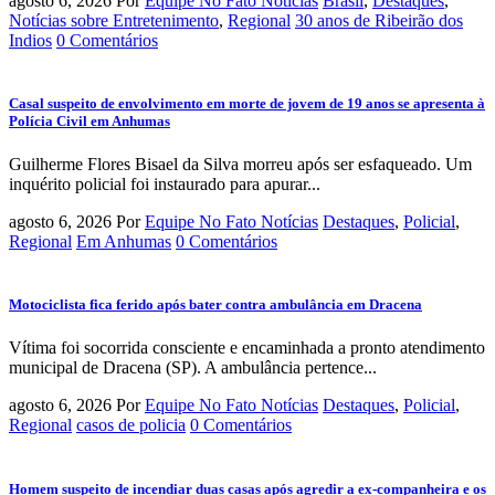
agosto 6, 2026
Por
Equipe No Fato Notícias
Brasil
,
Destaques
,
Notícias sobre Entretenimento
,
Regional
30 anos de Ribeirão dos
Indios
0 Comentários
Casal suspeito de envolvimento em morte de jovem de 19 anos se apresenta à
Polícia Civil em Anhumas
Guilherme Flores Bisael da Silva morreu após ser esfaqueado. Um
inquérito policial foi instaurado para apurar...
agosto 6, 2026
Por
Equipe No Fato Notícias
Destaques
,
Policial
,
Regional
Em Anhumas
0 Comentários
Motociclista fica ferido após bater contra ambulância em Dracena
Vítima foi socorrida consciente e encaminhada a pronto atendimento
municipal de Dracena (SP). A ambulância pertence...
agosto 6, 2026
Por
Equipe No Fato Notícias
Destaques
,
Policial
,
Regional
casos de policia
0 Comentários
Homem suspeito de incendiar duas casas após agredir a ex-companheira e os