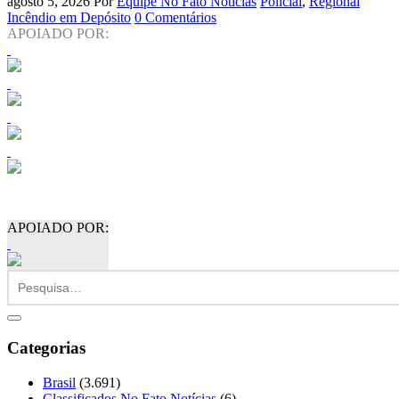
agosto 5, 2026
Por
Equipe No Fato Notícias
Policial
,
Regional
Incêndio em Depósito
0 Comentários
APOIADO POR:
APOIADO POR:
Categorias
Brasil
(3.691)
Classificados No Fato Notícias
(6)