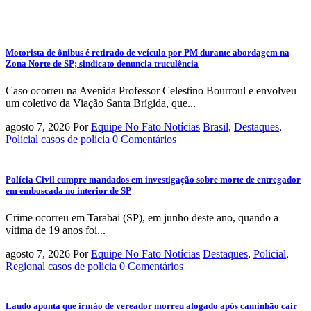
Motorista de ônibus é retirado de veículo por PM durante abordagem na
Zona Norte de SP; sindicato denuncia truculência
Caso ocorreu na Avenida Professor Celestino Bourroul e envolveu
um coletivo da Viação Santa Brígida, que...
agosto 7, 2026
Por
Equipe No Fato Notícias
Brasil
,
Destaques
,
Policial
casos de policia
0 Comentários
Polícia Civil cumpre mandados em investigação sobre morte de entregador
em emboscada no interior de SP
Crime ocorreu em Tarabai (SP), em junho deste ano, quando a
vítima de 19 anos foi...
agosto 7, 2026
Por
Equipe No Fato Notícias
Destaques
,
Policial
,
Regional
casos de policia
0 Comentários
Laudo aponta que irmão de vereador morreu afogado após caminhão cair