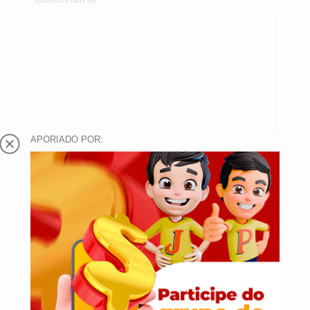
APORIADO POR:
Nome
*
E-mail
*
Salvar meus dados neste navegador para
a próxima vez que eu comentar.