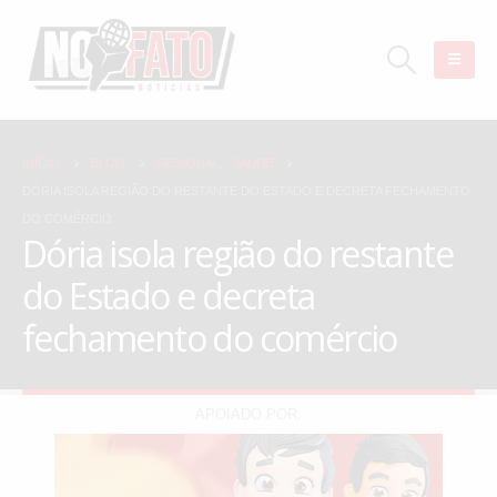
INÍCIO
BLOG
REGIONAL
,
SAÚDE
DÓRIA ISOLA REGIÃO DO RESTANTE DO ESTADO E DECRETA FECHAMENTO
DO COMÉRCIO
Dória isola região do restante
do Estado e decreta
fechamento do comércio
APOIADO POR: