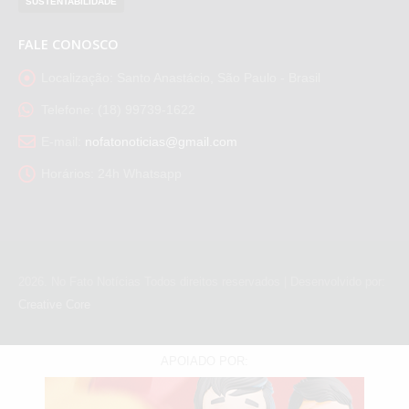
SUSTENTABILIDADE
FALE CONOSCO
Localização:
Santo Anastácio, São Paulo - Brasil
Telefone:
(18) 99739-1622
E-mail:
nofatonoticias@gmail.com
Horários:
24h Whatsapp
2026
. No Fato Notícias Todos direitos reservados | Desenvolvido por:
Creative Core
APOIADO POR: