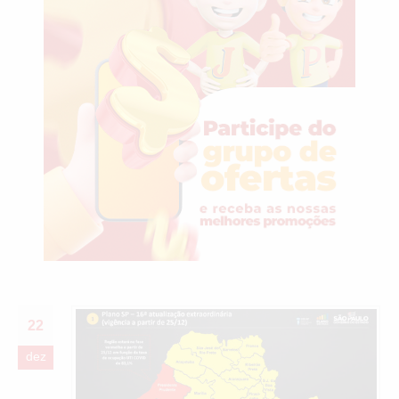
22
dez