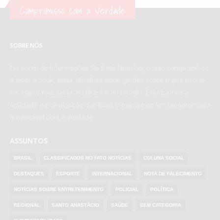
Compromisso com a Verdade
SOBRE NÓS
No portal de informações No Fato Notícias, nosso compromisso
é levar a você, leitor, detalhes abrangentes sobre o que ocorre
em Santo Anastácio, no Brasil e no mundo. Priorizamos a
agilidade na divulgação dos fatos e mantemos um compromisso
irrevogável com a verdade.
ASSUNTOS
BRASIL
CLASSIFICADOS NO FATO NOTÍCIAS
COLUNA SOCIAL
DESTAQUES
ESPORTE
INTERNACIONAL
NOTA DE FALECIMENTO
NOTÍCIAS SOBRE ENTRETENIMENTO
POLICIAL
POLÍTICA
REGIONAL
SANTO ANASTÁCIO
SAÚDE
SEM CATEGORIA