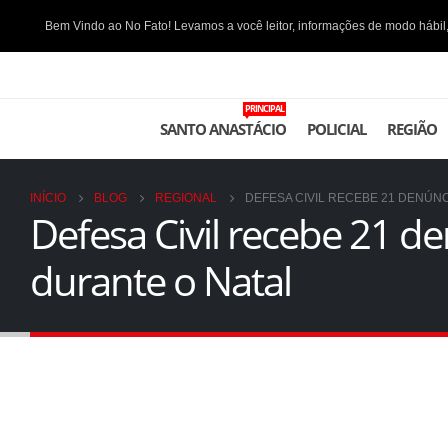
Bem Vindo ao No Fato! Levamos a você leitor, informações de modo hábil,
PRINCIPAL
SANTO ANASTÁCIO
POLICIAL
REGIÃO
INÍCIO
BLOG
REGIONAL
DEFESA CIVIL RECEBE 21 DENÚ
Defesa Civil recebe 21 
durante o Natal