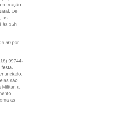
glomeração
atal. De
, as
é às 15h
de 50 por
(18) 99744-
 festa.
enunciado.
elas são
Militar, a
imento
toma as