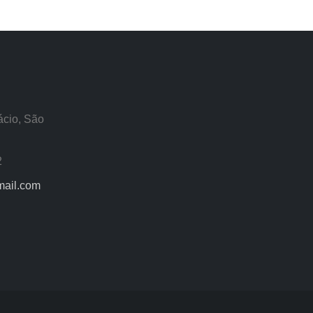
ácio, São
2
mail.com