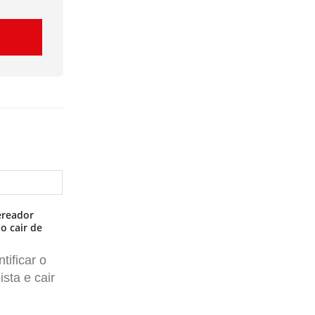
ereador
Casal envolvido em assassinato de rapaz
o cair de
em espaço de eventos de Anhumas se
apresenta à Polícia
tificar o
Jovem interveio em discussão para
ista e cair
defender mulher, quando foi atingido
por facada no peito pelo
companheiro...