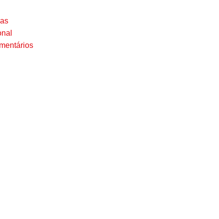
ias
agosto 6, 2026
onal
Por
Equipe No Fato Notícias
mentários
Destaques
,
Policial
,
Regional
Casos de Polícia
0 Comentários