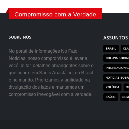
Compromisso com a Verdade
SOBRE NÓS
ASSUNTOS
BRASIL
CLA
No portal de informações No Fato
Notícias, nosso compromisso é levar a
COLUNA SOCIA
você, leitor, detalhes abrangentes sobre o
INTERNACIONA
que ocorre em Santo Anastácio, no Brasil
NOTÍCIAS SOB
e no mundo. Priorizamos a agilidade na
divulgação dos fatos e mantemos um
POLÍTICA
R
compromisso irrevogável com a verdade.
SAÚDE
SEM