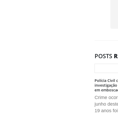
POSTS
R
Polícia Civi
investigação
em emboscada
Crime ocor
junho dest
19 anos foi.