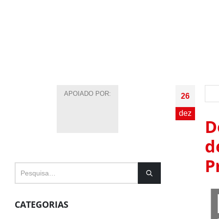
APOIADO POR:
26
dez
D
d
P
CATEGORIAS