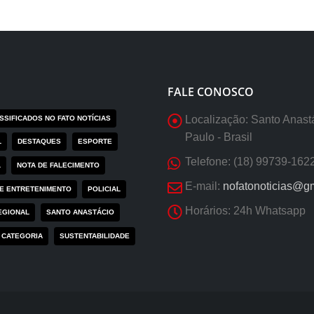
FALE CONOSCO
Localização:
Santo Anast
SSIFICADOS NO FATO NOTÍCIAS
Paulo - Brasil
L
DESTAQUES
ESPORTE
Telefone:
(18) 99739-162
L
NOTA DE FALECIMENTO
E-mail:
nofatonoticias@g
RE ENTRETENIMENTO
POLICIAL
Horários:
24h Whatsapp
EGIONAL
SANTO ANASTÁCIO
 CATEGORIA
SUSTENTABILIDADE