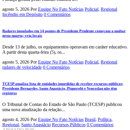
agosto 5, 2026
Por
Equipe No Fato Notícias
Policial
,
Regional
Incêndio em Depósito
0 Comentários
Radares instalados em 14 pontos de Presidente Prudente começam a multar
nesta quarta; veja locais
Desde 13 de julho, os equipamentos operavam em caráter educativo.
A partir desta quarta-feira (5), os...
agosto 5, 2026
Por
Equipe No Fato Notícias
Policial
,
Regional
radares de velocidade
0 Comentários
TCESP atualiza lista de entidades impedidas de receber recursos públicos;
Presidente Bernardes, Santo Anastácio, Piquerobi e Venceslau não têm
registros
O Tribunal de Contas do Estado de São Paulo (TCESP) publicou
uma nova atualização da relação...
agosto 4, 2026
Por
Equipe No Fato Notícias
Brasil
,
Política
,
Regional
,
Santo Anastácio
Recursos Públicos
0 Comentários
APOIADO POR: