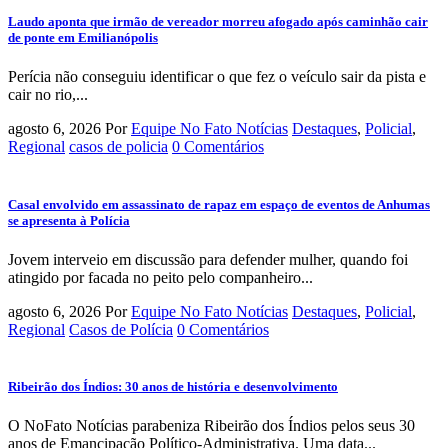
Laudo aponta que irmão de vereador morreu afogado após caminhão cair
de ponte em Emilianópolis
Perícia não conseguiu identificar o que fez o veículo sair da pista e
cair no rio,...
agosto 6, 2026
Por
Equipe No Fato Notícias
Destaques
,
Policial
,
Regional
casos de policia
0 Comentários
Casal envolvido em assassinato de rapaz em espaço de eventos de Anhumas
se apresenta à Polícia
Jovem interveio em discussão para defender mulher, quando foi
atingido por facada no peito pelo companheiro...
agosto 6, 2026
Por
Equipe No Fato Notícias
Destaques
,
Policial
,
Regional
Casos de Polícia
0 Comentários
Ribeirão dos Índios: 30 anos de história e desenvolvimento
O NoFato Notícias parabeniza Ribeirão dos Índios pelos seus 30
anos de Emancipação Político-Administrativa. Uma data...