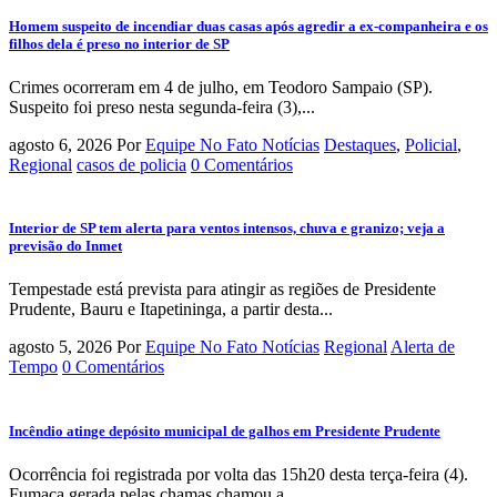
Homem suspeito de incendiar duas casas após agredir a ex-companheira e os
filhos dela é preso no interior de SP
Crimes ocorreram em 4 de julho, em Teodoro Sampaio (SP).
Suspeito foi preso nesta segunda-feira (3),...
agosto 6, 2026
Por
Equipe No Fato Notícias
Destaques
,
Policial
,
Regional
casos de policia
0 Comentários
Interior de SP tem alerta para ventos intensos, chuva e granizo; veja a
previsão do Inmet
Tempestade está prevista para atingir as regiões de Presidente
Prudente, Bauru e Itapetininga, a partir desta...
agosto 5, 2026
Por
Equipe No Fato Notícias
Regional
Alerta de
Tempo
0 Comentários
Incêndio atinge depósito municipal de galhos em Presidente Prudente
Ocorrência foi registrada por volta das 15h20 desta terça-feira (4).
Fumaça gerada pelas chamas chamou a...