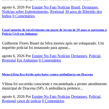
agosto 6, 2026
Por
Equipe No Fato Notícias
Brasil
,
Destaques
,
Notícias sobre Entretenimento
,
Regional
30 anos de Ribeirão dos
Indios
0 Comentários
Casal suspeito de envolvimento em morte de jovem de 19 anos se apresenta à
Polícia Civil em Anhumas
Guilherme Flores Bisael da Silva morreu após ser esfaqueado. Um
inquérito policial foi instaurado para apurar...
agosto 6, 2026
Por
Equipe No Fato Notícias
Destaques
,
Policial
,
Regional
Em Anhumas
0 Comentários
Motociclista fica ferido após bater contra ambulância em Dracena
Vítima foi socorrida consciente e encaminhada a pronto atendimento
municipal de Dracena (SP). A ambulância pertence...
agosto 6, 2026
Por
Equipe No Fato Notícias
Destaques
,
Policial
,
Regional
casos de policia
0 Comentários