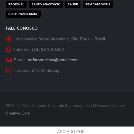
REGIONAL
SANTO ANASTÁCIO
SAÚDE
SEM CATEGORIA
SUSTENTABILIDADE
FALE CONOSCO
Localização:
Santo Anastácio, São Paulo - Brasil
Telefone:
(18) 99739-1622
E-mail:
nofatonoticias@gmail.com
Horários:
24h Whatsapp
2026
. No Fato Notícias Todos direitos reservados | Desenvolvido por:
Creative Core
APOIADO POR: