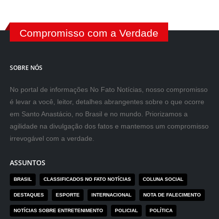
Compromisso com a Verdade
SOBRE NÓS
No portal de informações No Fato Notícias, nosso compromisso
é levar a você, leitor, detalhes abrangentes sobre o que ocorre
em Santo Anastácio, no Brasil e no mundo. Priorizamos a
agilidade na divulgação dos fatos e mantemos um compromisso
irrevogável com a verdade.
ASSUNTOS
BRASIL
CLASSIFICADOS NO FATO NOTÍCIAS
COLUNA SOCIAL
DESTAQUES
ESPORTE
INTERNACIONAL
NOTA DE FALECIMENTO
NOTÍCIAS SOBRE ENTRETENIMENTO
POLICIAL
POLÍTICA